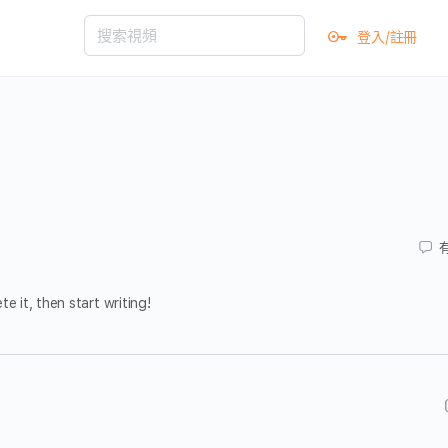
登入/註冊
0
e it, then start writing!