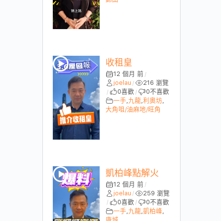
收租皇
12 個月 前
/
joelau
216 瀏覽
/
0
喜歡
0
不喜歡
/
/
一手
,
九龍
,
利奧坊
,
大角咀/油麻地/旺角
凱柏峰點解火
12 個月 前
/
joelau
259 瀏覽
/
0
喜歡
0
不喜歡
/
/
一手
,
九龍
,
凱柏峰
,
康城