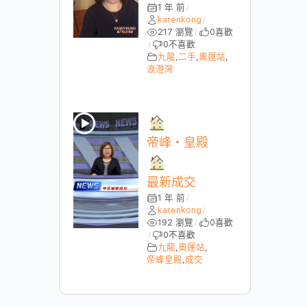
1 年 前
/
karenkong
/
217 瀏覽
0
喜歡
/
0
不喜歡
/
九龍
,
二手
,
奧運站
,
浪澄灣
帝峰・皇殿
最新成交
1 年 前
/
karenkong
/
192 瀏覽
0
喜歡
/
0
不喜歡
/
九龍
,
奧運站
,
帝峰皇殿
,
成交