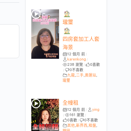
瓏璽
四房套加工人套
海景
12 個月 前
/
karenkong
/
238 瀏覽
0
喜歡
/
0
不喜歡
/
九龍
,
二手
,
奧運站
,
瓏璽
全幢租
12 個月 前
ying
/
161 瀏覽
/
/
0
喜歡
0
不喜歡
/
其他
,
新界西
,
租盤
,
錦田