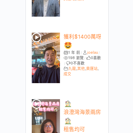
獲利$1400萬呀
1 年 前
joelau
/
/
198 瀏覽
0
喜歡
/
0
不喜歡
/
九龍
,
其他
,
奧運站
,
成交
浪澄灣海景兩房
租售均可