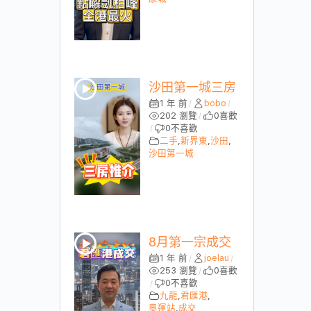
沙田第一城三房
1 年 前
bobo
/
/
202 瀏覽
0
喜歡
/
0
不喜歡
/
二手
,
新界東
,
沙田
,
沙田第一城
8月第一宗成交
1 年 前
joelau
/
/
253 瀏覽
0
喜歡
/
0
不喜歡
/
九龍
,
君匯港
,
奧運站
,
成交