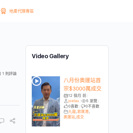
地產代理專區
Video Gallery
有 1 則評論
八月份奧運站首
宗$3000萬成交
12 個月 前
/
joelau
5 瀏覽
/
/
0
喜歡
0
不喜歡
/
九龍
,
君匯港
,
奧運站
,
成交