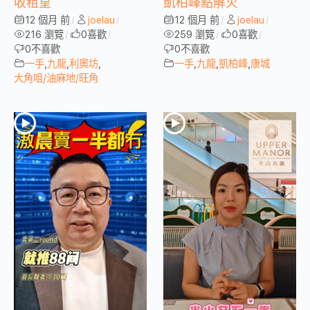
收租皇
凱柏峰點解火
12 個月 前
joelau
12 個月 前
joelau
/
/
/
/
216 瀏覽
0
喜歡
259 瀏覽
0
喜歡
/
/
/
/
0
不喜歡
0
不喜歡
一手
,
九龍
,
利奧坊
,
一手
,
九龍
,
凱柏峰
,
康城
大角咀/油麻地/旺角