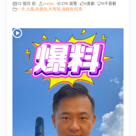
12 個月 前
joelau
216 瀏覽
0
喜歡
0
不喜歡
/
/
/
/
一手
,
九龍
,
利奧坊
,
大角咀/油麻地/旺角