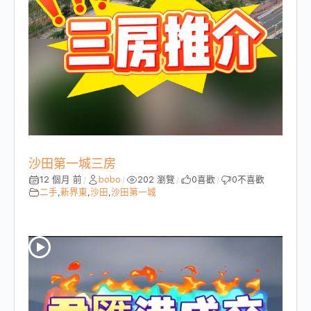
沙田第一城三房
12 個月 前
bobo
202 瀏覽
0
喜歡
0
不喜歡
/
/
/
/
二手
,
新界東
,
沙田
,
沙田第一城