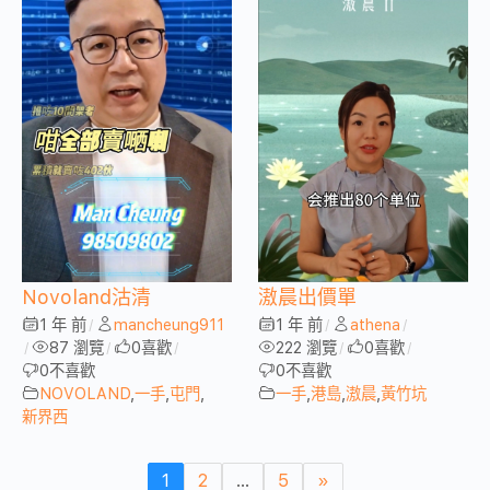
Novoland沽清
滶晨出價單
1 年 前
mancheung911
1 年 前
athena
/
/
/
87 瀏覽
0
喜歡
222 瀏覽
0
喜歡
/
/
/
/
/
0
不喜歡
0
不喜歡
NOVOLAND
,
一手
,
屯門
,
一手
,
港島
,
滶晨
,
黃竹坑
新界西
1
2
...
5
»