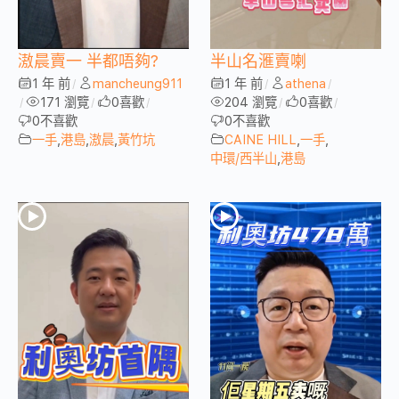
滶晨賣一 半都唔夠?
半山名滙賣喇
1 年 前
mancheung911
1 年 前
athena
/
/
/
171 瀏覽
0
喜歡
204 瀏覽
0
喜歡
/
/
/
/
/
0
不喜歡
0
不喜歡
一手
,
港島
,
滶晨
,
黃竹坑
CAINE HILL
,
一手
,
中環/西半山
,
港島