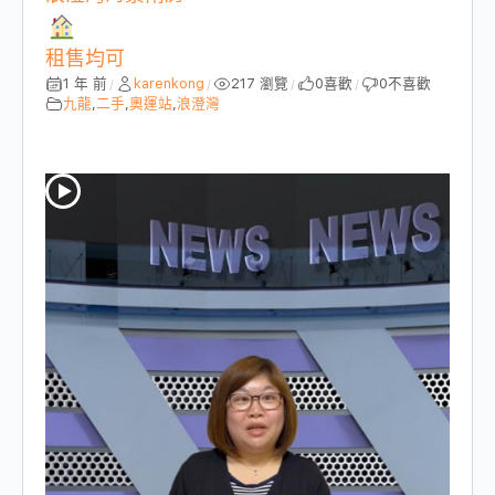
租售均可
1 年 前
karenkong
217 瀏覽
0
喜歡
0
不喜歡
/
/
/
/
九龍
,
二手
,
奧運站
,
浪澄灣