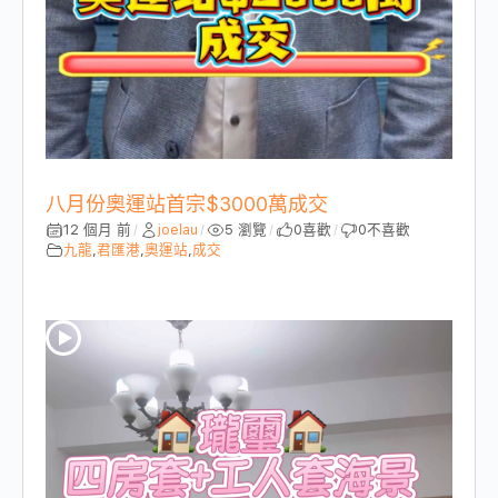
八月份奧運站首宗$3000萬成交
12 個月 前
joelau
5 瀏覽
0
喜歡
0
不喜歡
/
/
/
/
九龍
,
君匯港
,
奧運站
,
成交