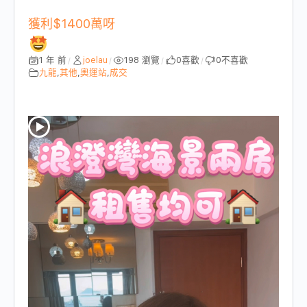
獲利$1400萬呀
1 年 前
joelau
198 瀏覽
0
喜歡
0
不喜歡
/
/
/
/
九龍
,
其他
,
奧運站
,
成交