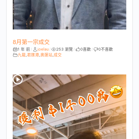
8月第一宗成交
1 年 前
joelau
253 瀏覽
0
喜歡
0
不喜歡
/
/
/
/
九龍
,
君匯港
,
奧運站
,
成交