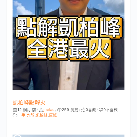
凱柏峰點解火
12 個月 前
joelau
259 瀏覽
0
喜歡
0
不喜歡
/
/
/
/
一手
,
九龍
,
凱柏峰
,
康城