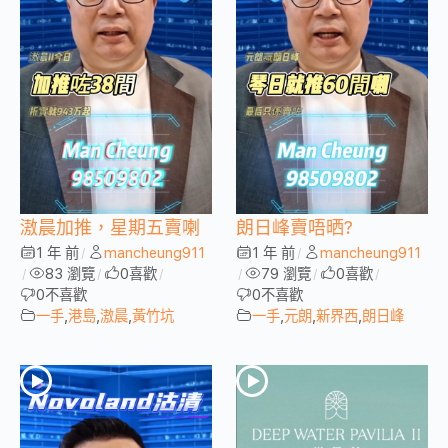
滶晨加推，星期五賣喇
朗日峰賣唔晒?
1 年 前
mancheung911
1 年 前
mancheung911
/
/
83 瀏覽
0
喜歡
79 瀏覽
0
喜歡
/
/
/
/
/
/
0
不喜歡
0
不喜歡
一手
,
港島
,
滶晨
,
黃竹坑
一手
,
元朗
,
新界西
,
朗日峰