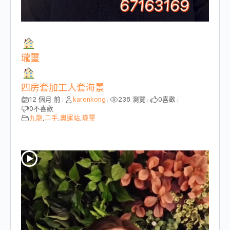
瓏璽
四房套加工人套海景
12 個月 前
karenkong
238 瀏覽
0
喜歡
/
/
/
/
0
不喜歡
九龍
,
二手
,
奧運站
,
瓏璽