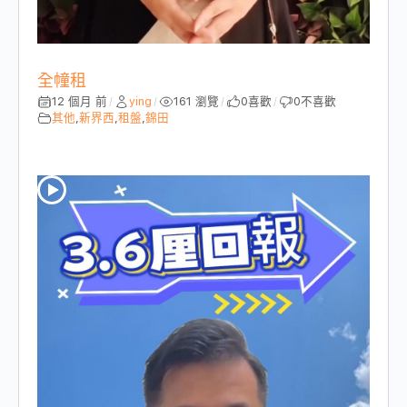
全幢租
12 個月 前
ying
161 瀏覽
0
喜歡
0
不喜歡
/
/
/
/
其他
,
新界西
,
租盤
,
錦田