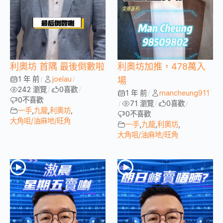
利奧坊 首隅 最後倒數啦
利奧坊加推，478萬入
1 年 前
joelau
/
/
場
242 瀏覽
0
喜歡
/
/
1 年 前
mancheung911
/
0
不喜歡
71 瀏覽
0
喜歡
/
/
/
一手
,
九龍
,
利奧坊
,
0
不喜歡
大角咀/油麻地/旺角
一手
,
九龍
,
利奧坊
,
大角咀/油麻地/旺角