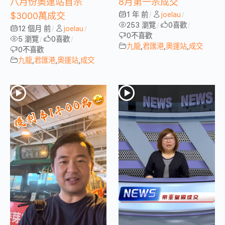
八月份奧運站首宗
8月第一宗成交
1 年 前
joelau
$3000萬成交
/
/
253 瀏覽
0
喜歡
/
/
12 個月 前
joelau
/
/
0
不喜歡
5 瀏覽
0
喜歡
/
/
九龍
,
君匯港
,
奧運站
,
成交
0
不喜歡
九龍
,
君匯港
,
奧運站
,
成交