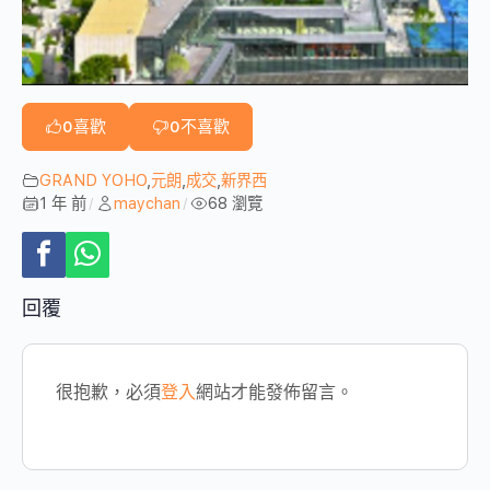
0
喜歡
0
不喜歡
GRAND YOHO
,
元朗
,
成交
,
新界西
1 年 前
maychan
68 瀏覽
/
/
回覆
很抱歉，必須
登入
網站才能發佈留言。