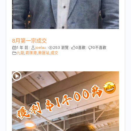
8月第一宗成交
1 年 前
joelau
253 瀏覽
0
喜歡
0
不喜歡
/
/
/
/
九龍
,
君匯港
,
奧運站
,
成交