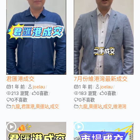
君匯港成交
7月份維港灣最新成交
1 年 前
joelau
1 年 前
joelau
/
/
/
/
213 瀏覽
0
喜歡
183 瀏覽
0
喜歡
/
/
/
/
0
不喜歡
0
不喜歡
九龍
,
君匯港
,
奧運站
,
成交
九龍
,
奧運站
,
成交
,
維港灣