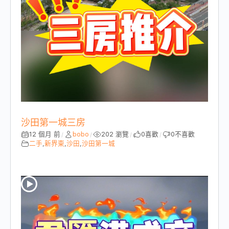
沙田第一城三房
12 個月 前
bobo
202 瀏覽
0
喜歡
0
不喜歡
/
/
/
/
二手
,
新界東
,
沙田
,
沙田第一城