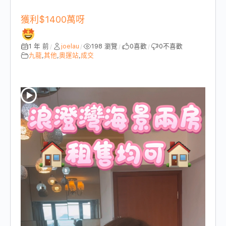
獲利$1400萬呀
1 年 前
joelau
198 瀏覽
0
喜歡
0
不喜歡
/
/
/
/
九龍
,
其他
,
奧運站
,
成交