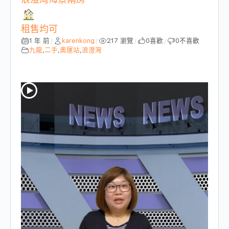
租售均可
1 年 前
karenkong
217 瀏覽
0
喜歡
0
不喜歡
/
/
/
/
九龍
,
二手
,
奧運站
,
浪澄灣