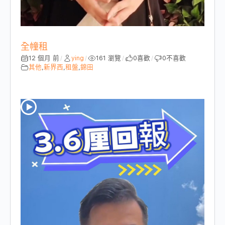
全幢租
12 個月 前
ying
161 瀏覽
0
喜歡
0
不喜歡
/
/
/
/
其他
,
新界西
,
租盤
,
錦田