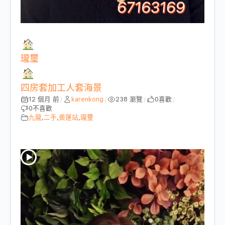
瓏璽
四房套加工人套海景
12 個月 前
karenkong
238 瀏覽
0
喜歡
/
/
/
/
0
不喜歡
九龍
,
二手
,
奧運站
,
瓏璽