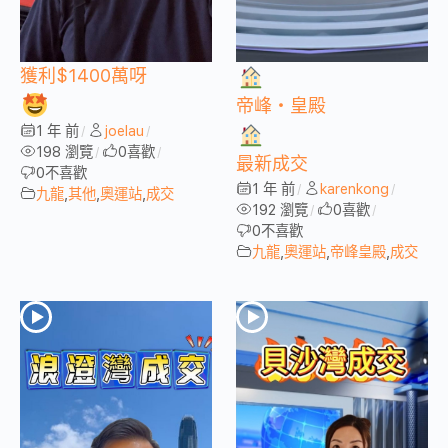
獲利$1400萬呀
帝峰・皇殿
1 年 前
joelau
/
/
198 瀏覽
0
喜歡
/
/
最新成交
0
不喜歡
1 年 前
karenkong
/
/
九龍
,
其他
,
奧運站
,
成交
192 瀏覽
0
喜歡
/
/
0
不喜歡
九龍
,
奧運站
,
帝峰皇殿
,
成交