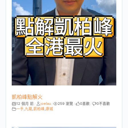
凱柏峰點解火
12 個月 前
joelau
259 瀏覽
0
喜歡
0
不喜歡
/
/
/
/
一手
,
九龍
,
凱柏峰
,
康城