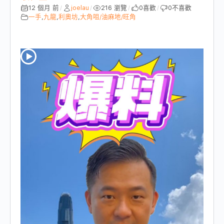
12 個月 前
joelau
216 瀏覽
0
喜歡
0
不喜歡
/
/
/
/
一手
,
九龍
,
利奧坊
,
大角咀/油麻地/旺角