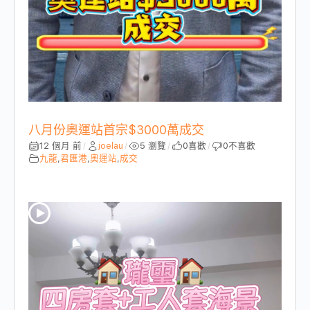
八月份奧運站首宗$3000萬成交
12 個月 前
joelau
5 瀏覽
0
喜歡
0
不喜歡
/
/
/
/
九龍
,
君匯港
,
奧運站
,
成交