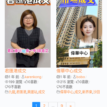
君匯港成交
偉華中心成交
1 年 前
karenkong
1 年 前
bobo
/
/
/
/
199 瀏覽
0
喜歡
215 瀏覽
0
喜歡
/
/
/
/
0
不喜歡
0
不喜歡
九龍
,
君匯港
,
奧運站
,
成交
偉華中心
,
成交
,
新界東
,
沙田
1
2
...
9
»