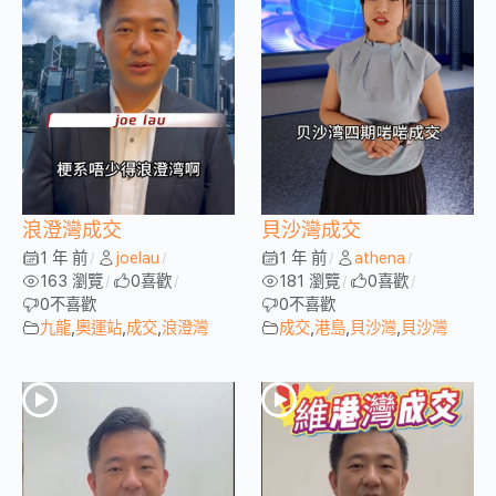
浪澄灣成交
貝沙灣成交
1 年 前
joelau
1 年 前
athena
/
/
/
/
163 瀏覽
0
喜歡
181 瀏覽
0
喜歡
/
/
/
/
0
不喜歡
0
不喜歡
九龍
,
奧運站
,
成交
,
浪澄灣
成交
,
港島
,
貝沙灣
,
貝沙灣