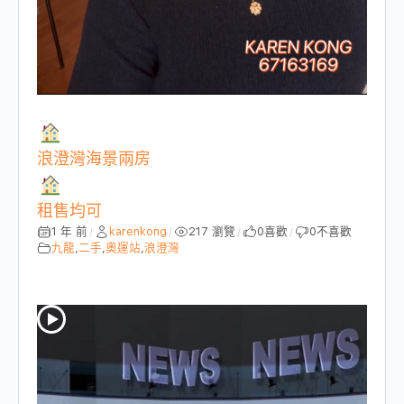
浪澄灣海景兩房
租售均可
1 年 前
karenkong
217 瀏覽
0
喜歡
0
不喜歡
/
/
/
/
九龍
,
二手
,
奧運站
,
浪澄灣