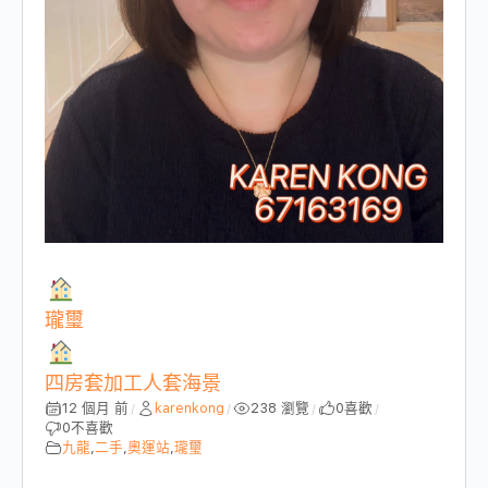
瓏璽
四房套加工人套海景
12 個月 前
karenkong
238 瀏覽
0
喜歡
/
/
/
/
0
不喜歡
九龍
,
二手
,
奧運站
,
瓏璽