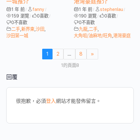
一城推介
港灣豪庭推介
1 年 前
fanny
1 年 前
stephenlau
/
/
/
/
159 瀏覽
0
喜歡
190 瀏覽
0
喜歡
/
/
/
/
0
不喜歡
0
不喜歡
二手
,
新界東
,
沙田
,
九龍
,
二手
,
沙田第一城
大角咀/油麻地/旺角
,
港灣豪庭
1
2
...
8
»
1的頁面8
回覆
很抱歉，必須
登入
網站才能發佈留言。