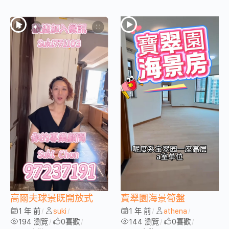
高爾夫球景既開放式
寶翠園海景筍盤
1 年 前
suki
1 年 前
athena
/
/
/
/
194 瀏覽
0
喜歡
144 瀏覽
0
喜歡
/
/
/
/