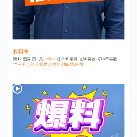
收租皇
12 個月 前
joelau
216 瀏覽
0
喜歡
0
不喜歡
/
/
/
/
一手
,
九龍
,
利奧坊
,
大角咀/油麻地/旺角