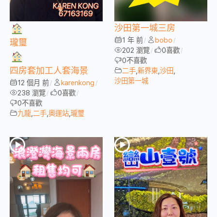
沙田第一城三房
1 年 前
bobo
/
/
瓏璽
202 瀏覽
0
喜歡
/
/
0
不喜歡
四房套加工人套海景
二手
,
新界東
,
沙田
,
沙田第一城
12 個月 前
karenkong
/
/
238 瀏覽
0
喜歡
/
/
0
不喜歡
九龍
,
二手
,
奧運站
,
瓏璽