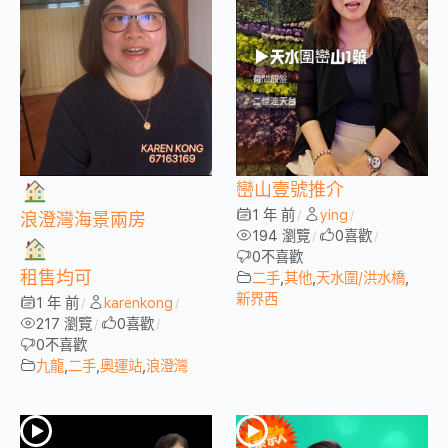
巒山壹號推介
1 年 前
ying
/
/
浪澄灣海景兩房
194 瀏覽
0
喜歡
/
/
0
不喜歡
租售均可
二手
,
其他
,
天水圍/洪水橋
,
新界西
1 年 前
karenkong
/
/
217 瀏覽
0
喜歡
/
/
0
不喜歡
九龍
,
二手
,
奧運站
,
浪澄灣