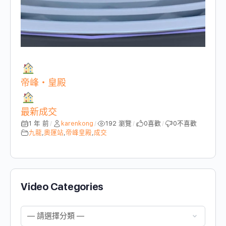
帝峰・皇殿
最新成交
1 年 前
karenkong
192 瀏覽
0
喜歡
0
不喜歡
/
/
/
/
九龍
,
奧運站
,
帝峰皇殿
,
成交
Video Categories