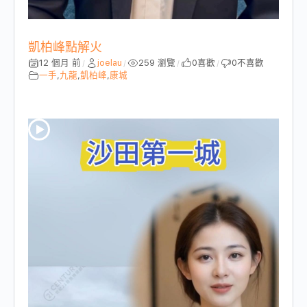
凱柏峰點解火
12 個月 前
joelau
259 瀏覽
0
喜歡
0
不喜歡
/
/
/
/
一手
,
九龍
,
凱柏峰
,
康城