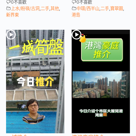
0
不喜歡
0
不喜歡
上水/粉嶺/古洞
,
二手
,
其他
,
中環/西半山
,
二手
,
寶翠園
,
新界東
港島