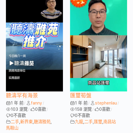
聽濤罕有海景
匯璽筍盤
1 年 前
fanny
1 年 前
stephenlau
/
/
/
/
103 瀏覽
0
喜歡
158 瀏覽
0
喜歡
/
/
/
/
0
不喜歡
0
不喜歡
二手
,
新界東
,
聽濤雅苑
,
九龍
,
二手
,
匯璽
,
南昌站
馬鞍山