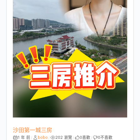
沙田第一城三房
1 年 前
bobo
202 瀏覽
0
喜歡
0
不喜歡
/
/
/
/