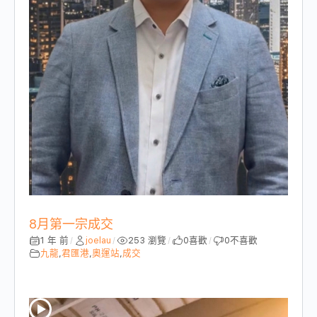
8月第一宗成交
1 年 前
joelau
253 瀏覽
0
喜歡
0
不喜歡
/
/
/
/
九龍
,
君匯港
,
奧運站
,
成交