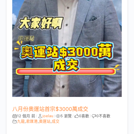
八月份奧運站首宗$3000萬成交
12 個月 前
joelau
5 瀏覽
0
喜歡
0
不喜歡
/
/
/
/
九龍
,
君匯港
,
奧運站
,
成交