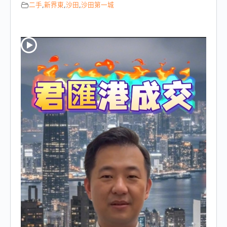
二手
,
新界東
,
沙田
,
沙田第一城