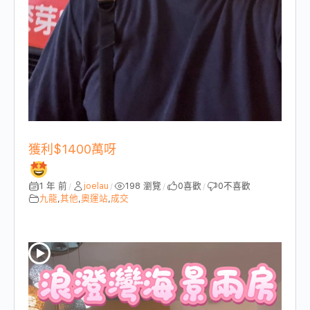
獲利$1400萬呀
1 年 前
joelau
198 瀏覽
0
喜歡
0
不喜歡
/
/
/
/
九龍
,
其他
,
奧運站
,
成交