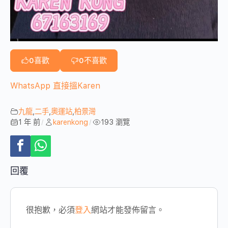
0
喜歡
0
不喜歡
WhatsApp 直接搵Karen
九龍
,
二手
,
奧運站
,
柏景灣
1 年 前
karenkong
193 瀏覽
/
/
回覆
很抱歉，必須
登入
網站才能發佈留言。