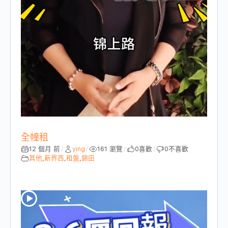
全幢租
12 個月 前
ying
161 瀏覽
0
喜歡
0
不喜歡
/
/
/
/
其他
,
新界西
,
租盤
,
錦田