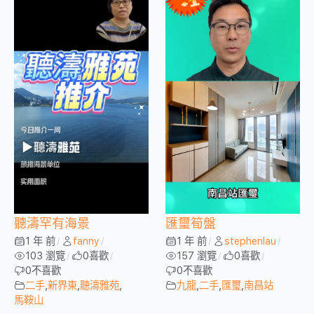
聽濤罕有海景
匯璽筍盤
1 年 前
fanny
1 年 前
stephenlau
/
/
/
/
103 瀏覽
0
喜歡
157 瀏覽
0
喜歡
/
/
/
/
0
不喜歡
0
不喜歡
二手
,
新界東
,
聽濤雅苑
,
九龍
,
二手
,
匯璽
,
南昌站
馬鞍山