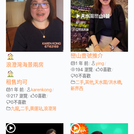
巒山壹號推介
1 年 前
ying
/
/
浪澄灣海景兩房
194 瀏覽
0
喜歡
/
/
0
不喜歡
租售均可
二手
,
其他
,
天水圍/洪水橋
,
新界西
1 年 前
karenkong
/
/
217 瀏覽
0
喜歡
/
/
0
不喜歡
九龍
,
二手
,
奧運站
,
浪澄灣