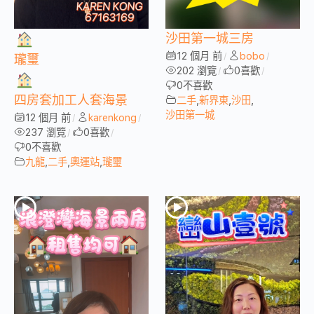
沙田第一城三房
12 個月 前
bobo
/
/
瓏璽
202 瀏覽
0
喜歡
/
/
0
不喜歡
四房套加工人套海景
二手
,
新界東
,
沙田
,
沙田第一城
12 個月 前
karenkong
/
/
237 瀏覽
0
喜歡
/
/
0
不喜歡
九龍
,
二手
,
奧運站
,
瓏璽