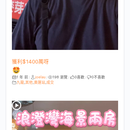
獲利$1400萬呀
1 年 前
joelau
198 瀏覽
0
喜歡
0
不喜歡
/
/
/
/
九龍
,
其他
,
奧運站
,
成交