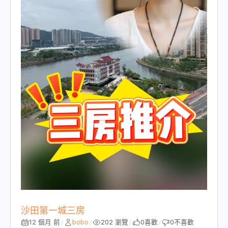
沙田第一城三房
12 個月 前
bobo
202 瀏覽
0
喜歡
0
不喜歡
/
/
/
/