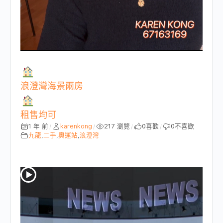
浪澄灣海景兩房
租售均可
1 年 前
karenkong
217 瀏覽
0
喜歡
0
不喜歡
/
/
/
/
九龍
,
二手
,
奧運站
,
浪澄灣