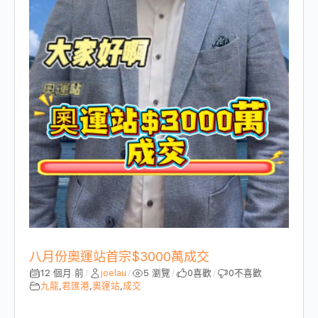
八月份奧運站首宗$3000萬成交
12 個月 前
joelau
5 瀏覽
0
喜歡
0
不喜歡
/
/
/
/
九龍
,
君匯港
,
奧運站
,
成交