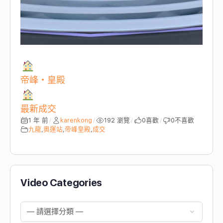
帝峰・皇殿
最新成交
1 年 前
karenkong
192 瀏覽
0
喜歡
0
不喜歡
/
/
/
/
九龍
,
奧運站
,
帝峰皇殿
,
成交
Video Categories