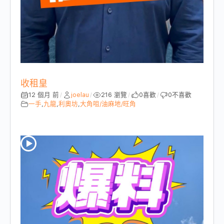
收租皇
12 個月 前
joelau
216 瀏覽
0
喜歡
0
不喜歡
/
/
/
/
一手
,
九龍
,
利奧坊
,
大角咀/油麻地/旺角