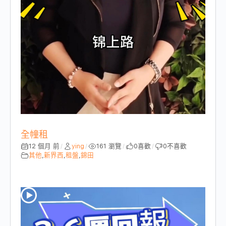
全幢租
12 個月 前
ying
161 瀏覽
0
喜歡
0
不喜歡
/
/
/
/
其他
,
新界西
,
租盤
,
錦田