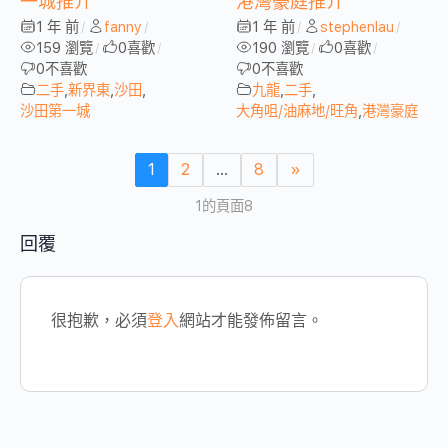
一城推介
港灣豪庭推介
1 年 前
fanny
1 年 前
stephenlau
/
/
/
/
159 瀏覽
0
喜歡
190 瀏覽
0
喜歡
/
/
/
/
0
不喜歡
0
不喜歡
二手
,
新界東
,
沙田
,
九龍
,
二手
,
沙田第一城
大角咀/油麻地/旺角
,
港灣豪庭
1
2
...
8
»
1的頁面8
回覆
很抱歉，必須
登入
網站才能發佈留言。