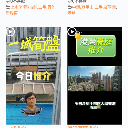
0
不喜歡
0
不喜歡
上水/粉嶺/古洞
,
二手
,
其他
,
中環/西半山
,
二手
,
寶翠園
,
新界東
港島