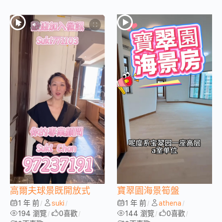
高爾夫球景既開放式
寶翠園海景筍盤
1 年 前
suki
1 年 前
athena
/
/
/
/
194 瀏覽
0
喜歡
144 瀏覽
0
喜歡
/
/
/
/