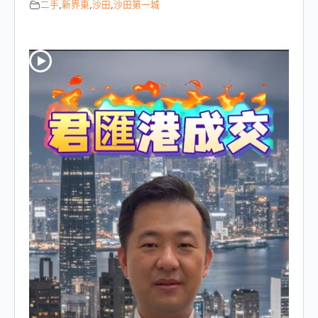
二手
,
新界東
,
沙田
,
沙田第一城