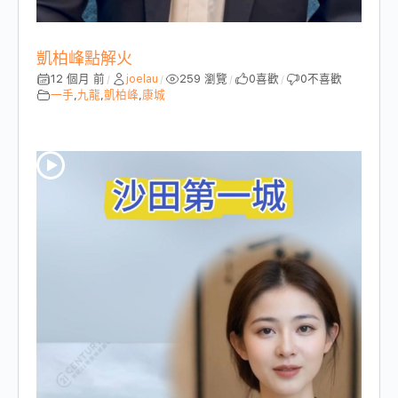
凱柏峰點解火
12 個月 前
joelau
259 瀏覽
0
喜歡
0
不喜歡
/
/
/
/
一手
,
九龍
,
凱柏峰
,
康城