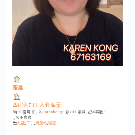
瓏璽
四房套加工人套海景
12 個月 前
karenkong
237 瀏覽
0
喜歡
/
/
/
/
0
不喜歡
九龍
,
二手
,
奧運站
,
瓏璽