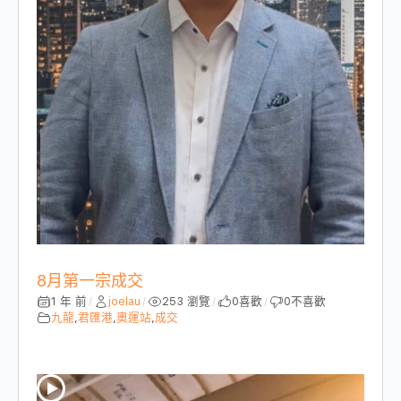
8月第一宗成交
1 年 前
joelau
253 瀏覽
0
喜歡
0
不喜歡
/
/
/
/
九龍
,
君匯港
,
奧運站
,
成交