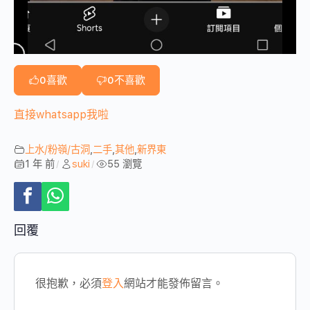
0
喜歡
0
不喜歡
直接whatsapp我啦
上水/粉嶺/古洞
,
二手
,
其他
,
新界東
1 年 前
suki
55 瀏覽
/
/
回覆
很抱歉，必須
登入
網站才能發佈留言。