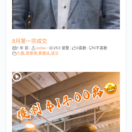
8月第一宗成交
1 年 前
joelau
253 瀏覽
0
喜歡
0
不喜歡
/
/
/
/
九龍
,
君匯港
,
奧運站
,
成交