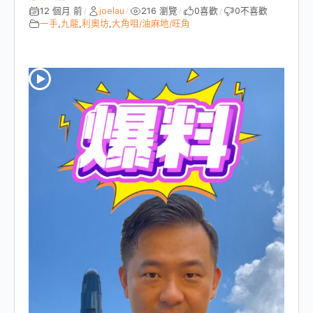
12 個月 前
joelau
216 瀏覽
0
喜歡
0
不喜歡
/
/
/
/
一手
,
九龍
,
利奧坊
,
大角咀/油麻地/旺角