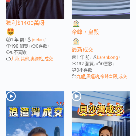
獲利$1400萬呀
帝峰・皇殿
1 年 前
joelau
/
/
198 瀏覽
0
喜歡
/
/
最新成交
0
不喜歡
1 年 前
karenkong
/
/
九龍
,
其他
,
奧運站
,
成交
192 瀏覽
0
喜歡
/
/
0
不喜歡
九龍
,
奧運站
,
帝峰皇殿
,
成交