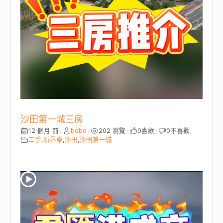
沙田第一城三房
12 個月 前
bobo
202 瀏覽
0
喜歡
0
不喜歡
/
/
/
/
二手
,
新界東
,
沙田
,
沙田第一城