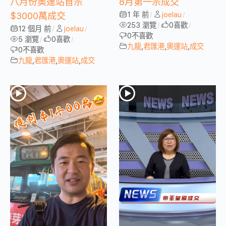
八月份奧運站首宗
8月第一宗成交
1 年 前
joelau
$3000萬成交
/
/
253 瀏覽
0
喜歡
/
/
12 個月 前
joelau
/
/
0
不喜歡
5 瀏覽
0
喜歡
/
/
九龍
,
君匯港
,
奧運站
,
成交
0
不喜歡
九龍
,
君匯港
,
奧運站
,
成交