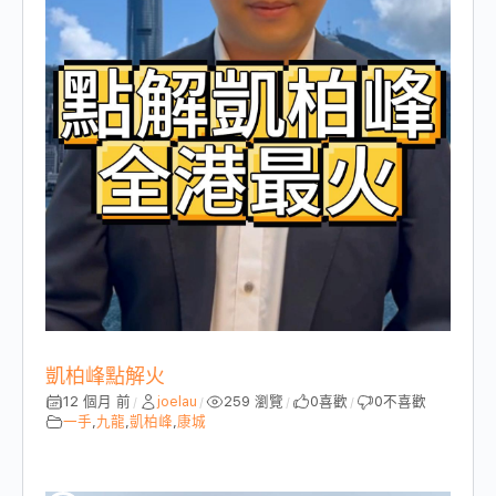
凱柏峰點解火
12 個月 前
joelau
259 瀏覽
0
喜歡
0
不喜歡
/
/
/
/
一手
,
九龍
,
凱柏峰
,
康城