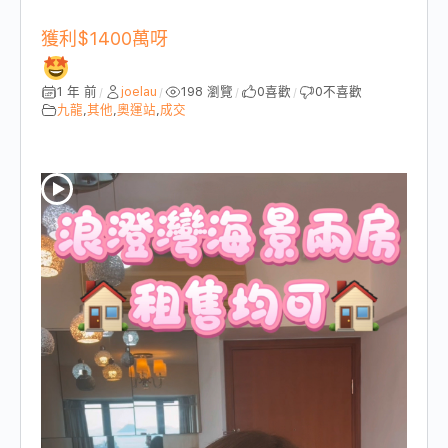
獲利$1400萬呀
1 年 前
joelau
198 瀏覽
0
喜歡
0
不喜歡
/
/
/
/
九龍
,
其他
,
奧運站
,
成交