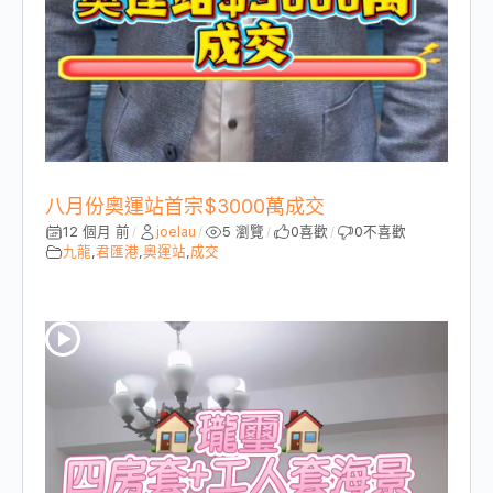
八月份奧運站首宗$3000萬成交
12 個月 前
joelau
5 瀏覽
0
喜歡
0
不喜歡
/
/
/
/
九龍
,
君匯港
,
奧運站
,
成交