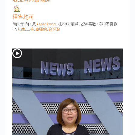
租售均可
1 年 前
karenkong
217 瀏覽
0
喜歡
0
不喜歡
/
/
/
/
九龍
,
二手
,
奧運站
,
浪澄灣