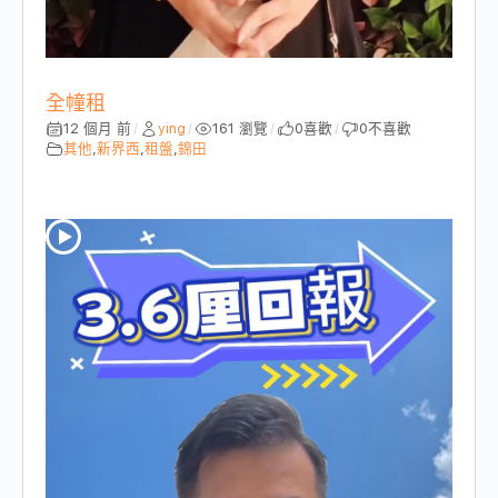
全幢租
12 個月 前
ying
161 瀏覽
0
喜歡
0
不喜歡
/
/
/
/
其他
,
新界西
,
租盤
,
錦田