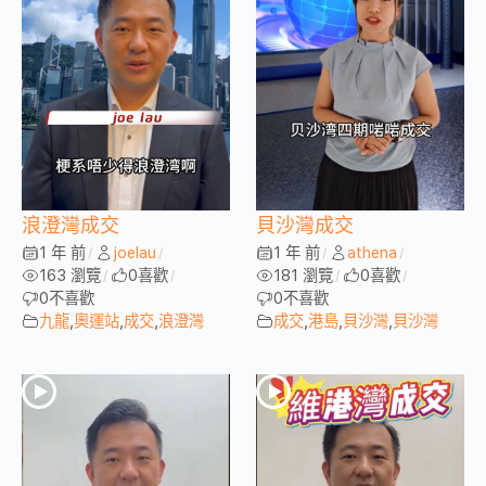
浪澄灣成交
貝沙灣成交
1 年 前
joelau
1 年 前
athena
/
/
/
/
163 瀏覽
0
喜歡
181 瀏覽
0
喜歡
/
/
/
/
0
不喜歡
0
不喜歡
九龍
,
奧運站
,
成交
,
浪澄灣
成交
,
港島
,
貝沙灣
,
貝沙灣