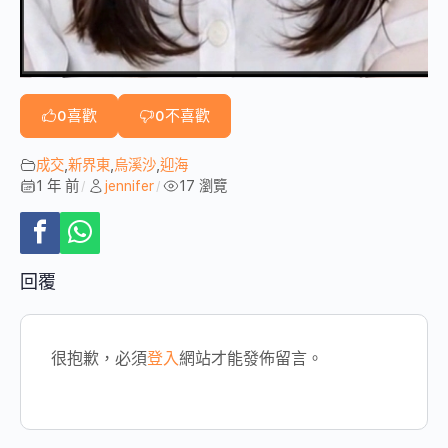
0
喜歡
0
不喜歡
成交
,
新界東
,
烏溪沙
,
迎海
1 年 前
jennifer
17 瀏覽
/
/
回覆
很抱歉，必須
登入
網站才能發佈留言。