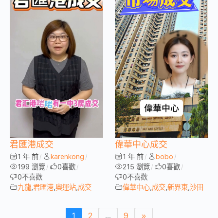
君匯港成交
偉華中心成交
1 年 前
karenkong
1 年 前
bobo
/
/
/
/
199 瀏覽
0
喜歡
215 瀏覽
0
喜歡
/
/
/
/
0
不喜歡
0
不喜歡
九龍
,
君匯港
,
奧運站
,
成交
偉華中心
,
成交
,
新界東
,
沙田
1
2
...
9
»