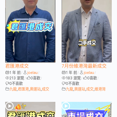
君匯港成交
7月份維港灣最新成交
1 年 前
joelau
1 年 前
joelau
/
/
/
/
213 瀏覽
0
喜歡
183 瀏覽
0
喜歡
/
/
/
/
0
不喜歡
0
不喜歡
九龍
,
君匯港
,
奧運站
,
成交
九龍
,
奧運站
,
成交
,
維港灣