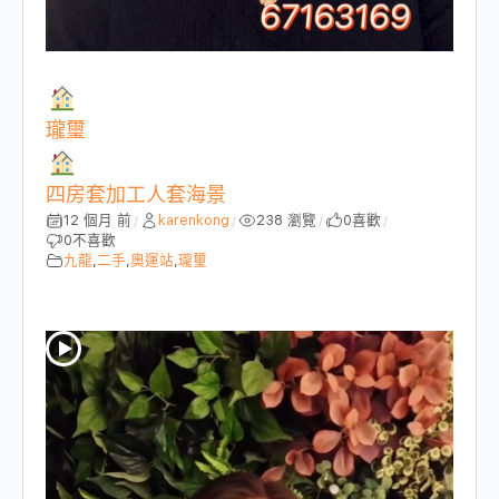
瓏璽
四房套加工人套海景
12 個月 前
karenkong
238 瀏覽
0
喜歡
/
/
/
/
0
不喜歡
九龍
,
二手
,
奧運站
,
瓏璽