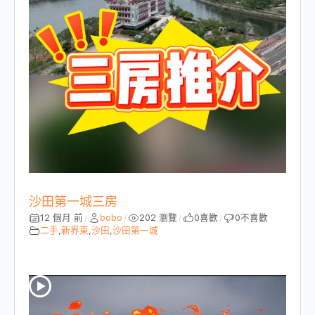
沙田第一城三房
12 個月 前
bobo
202 瀏覽
0
喜歡
0
不喜歡
/
/
/
/
二手
,
新界東
,
沙田
,
沙田第一城