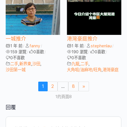
一城推介
港灣豪庭推介
1 年 前
fanny
1 年 前
stephenlau
/
/
/
/
159 瀏覽
0
喜歡
190 瀏覽
0
喜歡
/
/
/
/
0
不喜歡
0
不喜歡
二手
,
新界東
,
沙田
,
九龍
,
二手
,
沙田第一城
大角咀/油麻地/旺角
,
港灣豪庭
1
2
...
8
»
1的頁面8
回覆