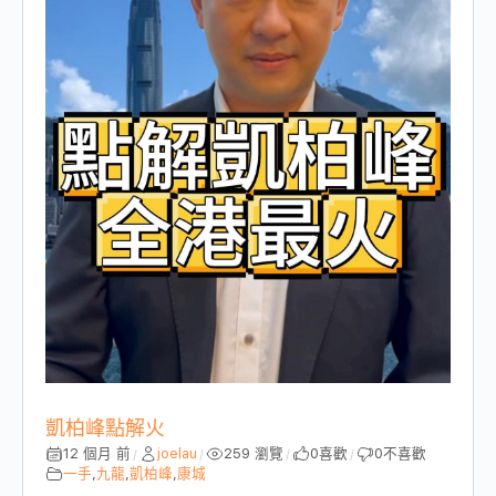
凱柏峰點解火
12 個月 前
joelau
259 瀏覽
0
喜歡
0
不喜歡
/
/
/
/
一手
,
九龍
,
凱柏峰
,
康城