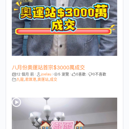
八月份奧運站首宗$3000萬成交
12 個月 前
joelau
5 瀏覽
0
喜歡
0
不喜歡
/
/
/
/
九龍
,
君匯港
,
奧運站
,
成交