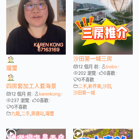
沙田第一城三房
12 個月 前
bobo
/
/
瓏璽
202 瀏覽
0
喜歡
/
/
0
不喜歡
四房套加工人套海景
二手
,
新界東
,
沙田
,
沙田第一城
12 個月 前
karenkong
/
/
237 瀏覽
0
喜歡
/
/
0
不喜歡
九龍
,
二手
,
奧運站
,
瓏璽