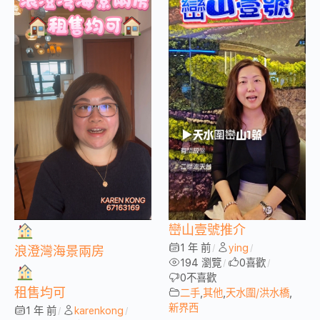
巒山壹號推介
1 年 前
ying
/
/
浪澄灣海景兩房
194 瀏覽
0
喜歡
/
/
0
不喜歡
租售均可
二手
,
其他
,
天水圍/洪水橋
,
新界西
1 年 前
karenkong
/
/