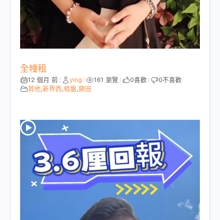
全幢租
12 個月 前
ying
161 瀏覽
0
喜歡
0
不喜歡
/
/
/
/
其他
,
新界西
,
租盤
,
錦田