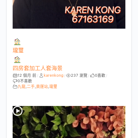
瓏璽
四房套加工人套海景
12 個月 前
karenkong
237 瀏覽
0
喜歡
/
/
/
/
0
不喜歡
九龍
,
二手
,
奧運站
,
瓏璽