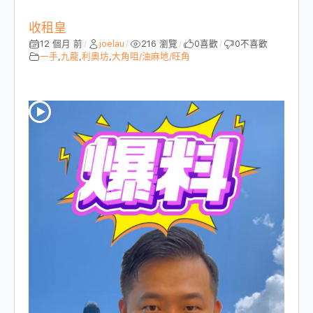
收租皇
12 個月 前
joelau
216 瀏覽
0
喜歡
0
不喜歡
/
/
/
/
一手
,
九龍
,
利奧坊
,
大角咀/油麻地/旺角