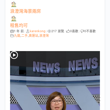
浪澄灣海景兩房
租售均可
1 年 前
karenkong
217 瀏覽
0
喜歡
0
不喜歡
/
/
/
/
九龍
,
二手
,
奧運站
,
浪澄灣