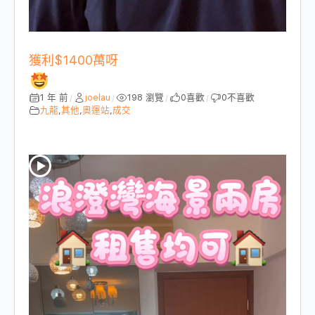
獲利$1400萬呀
1 年 前
joelau
198 瀏覽
0
喜歡
0
不喜歡
/
/
/
/
九龍
,
其他
,
奧運站
,
成交