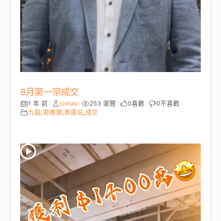
8月第一宗成交
1 年 前
joelau
253 瀏覽
0
喜歡
0
不喜歡
/
/
/
/
九龍
,
君匯港
,
奧運站
,
成交