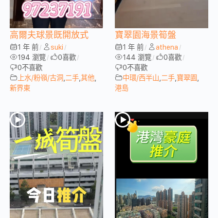
高爾夫球景既開放式
寶翠園海景筍盤
1 年 前
suki
1 年 前
athena
/
/
/
/
194 瀏覽
0
喜歡
144 瀏覽
0
喜歡
/
/
/
/
0
不喜歡
0
不喜歡
上水/粉嶺/古洞
,
二手
,
其他
,
中環/西半山
,
二手
,
寶翠園
,
新界東
港島