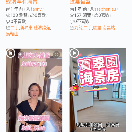
聽濤罕有海景
匯璽筍盤
1 年 前
fanny
1 年 前
stephenlau
/
/
/
/
103 瀏覽
0
喜歡
157 瀏覽
0
喜歡
/
/
/
/
0
不喜歡
0
不喜歡
二手
,
新界東
,
聽濤雅苑
,
九龍
,
二手
,
匯璽
,
南昌站
馬鞍山