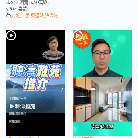
217 瀏覽
0
喜歡
/
/
0
不喜歡
九龍
,
二手
,
奧運站
,
浪澄灣