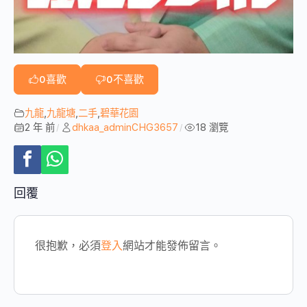
0
喜歡
0
不喜歡
九龍
,
九龍塘
,
二手
,
碧華花園
2 年 前
dhkaa_adminCHG3657
18 瀏覽
/
/
回覆
很抱歉，必須
登入
網站才能發佈留言。