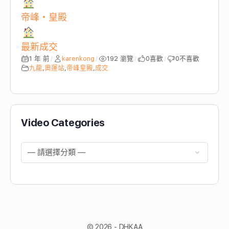
帝峰・皇殿
最新成交
1 年 前
karenkong
192 瀏覽
0
喜歡
0
不喜歡
/
/
/
/
九龍
,
奧運站
,
帝峰皇殿
,
成交
Video Categories
© 2026 - DHKAA