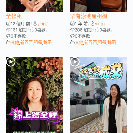
全幢租
罕有泳池屋租盤
12 個月 前
ying
1 年 前
ying
/
/
/
/
161 瀏覽
0
喜歡
286 瀏覽
0
喜歡
/
/
/
/
0
不喜歡
0
不喜歡
其他
,
新界西
,
租盤
,
錦田
其他
,
新界西
,
租盤
,
錦田