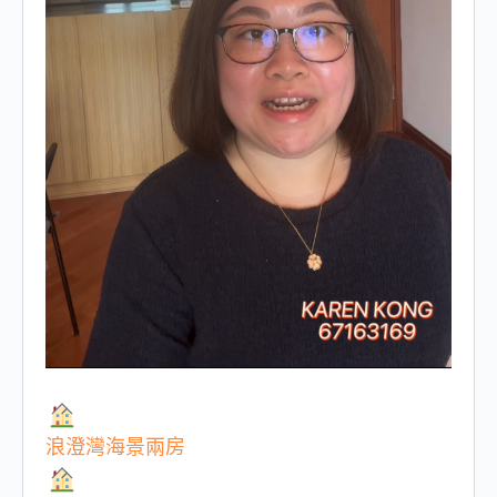
浪澄灣海景兩房