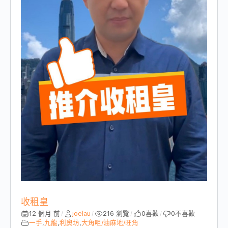
收租皇
12 個月 前
joelau
216 瀏覽
0
喜歡
0
不喜歡
/
/
/
/
一手
,
九龍
,
利奧坊
,
大角咀/油麻地/旺角