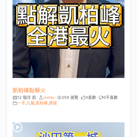
凱柏峰點解火
12 個月 前
joelau
259 瀏覽
0
喜歡
0
不喜歡
/
/
/
/
一手
,
九龍
,
凱柏峰
,
康城