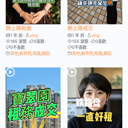
錦上路租盤
錦上路成交
1 年 前
ying
1 年 前
ying
/
/
/
/
185 瀏覽
0
喜歡
155 瀏覽
0
喜歡
/
/
/
/
0
不喜歡
0
不喜歡
其他
,
新界西
,
租盤
,
錦田
其他
,
新界西
,
租盤
,
錦田