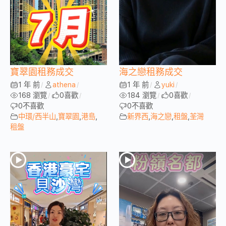
寶翠園租務成交
海之戀租務成交
1 年 前
athena
1 年 前
yuki
/
/
/
/
168 瀏覽
0
喜歡
184 瀏覽
0
喜歡
/
/
/
/
0
不喜歡
0
不喜歡
中環/西半山
,
寶翠園
,
港島
,
新界西
,
海之戀
,
租盤
,
荃灣
租盤