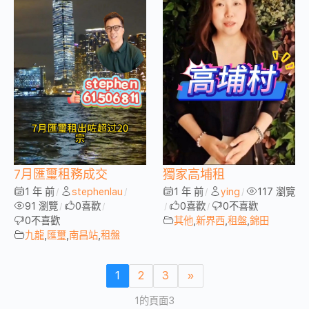
7月匯璽租務成交
獨家高埔租
1 年 前
stephenlau
1 年 前
ying
117 瀏覽
/
/
/
/
91 瀏覽
0
喜歡
0
喜歡
0
不喜歡
/
/
/
/
0
不喜歡
其他
,
新界西
,
租盤
,
錦田
九龍
,
匯璽
,
南昌站
,
租盤
1
2
3
»
1的頁面3