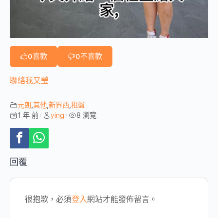
0
喜歡
0
不喜歡
聯絡我又瑩
元朗
,
其他
,
新界西
,
租盤
1 年 前
ying
8 瀏覽
/
/
回覆
很抱歉，必須
登入
網站才能發佈留言。