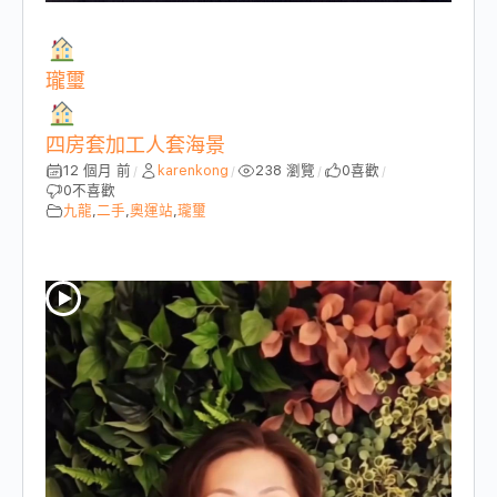
瓏璽
四房套加工人套海景
12 個月 前
karenkong
238 瀏覽
0
喜歡
/
/
/
/
0
不喜歡
九龍
,
二手
,
奧運站
,
瓏璽