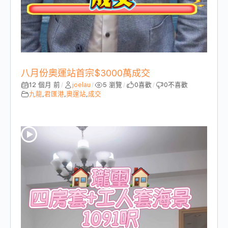
八月份奧運站首宗$3000萬成交
12 個月 前
joelau
5 瀏覽
0
喜歡
0
不喜歡
/
/
/
/
九龍
,
君匯港
,
奧運站
,
成交