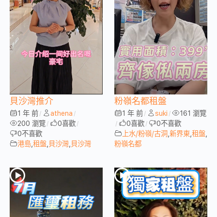
貝沙灣推介
粉嶺名都租盤
1 年 前
athena
1 年 前
suki
161 瀏覽
/
/
/
/
200 瀏覽
0
喜歡
0
喜歡
0
不喜歡
/
/
/
/
0
不喜歡
上水/粉嶺/古洞
,
新界東
,
租盤
,
港島
,
租盤
,
貝沙灣
,
貝沙灣
粉嶺名都