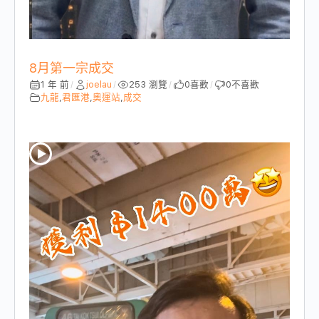
8月第一宗成交
1 年 前
joelau
253 瀏覽
0
喜歡
0
不喜歡
/
/
/
/
九龍
,
君匯港
,
奧運站
,
成交