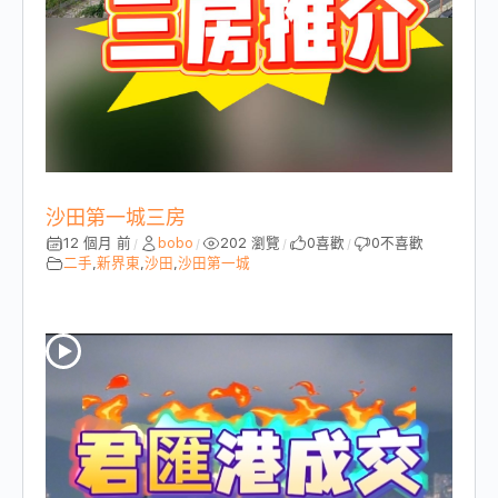
沙田第一城三房
12 個月 前
bobo
202 瀏覽
0
喜歡
0
不喜歡
/
/
/
/
二手
,
新界東
,
沙田
,
沙田第一城