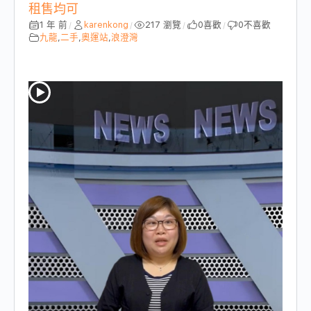
租售均可
1 年 前
karenkong
217 瀏覽
0
喜歡
0
不喜歡
/
/
/
/
九龍
,
二手
,
奧運站
,
浪澄灣