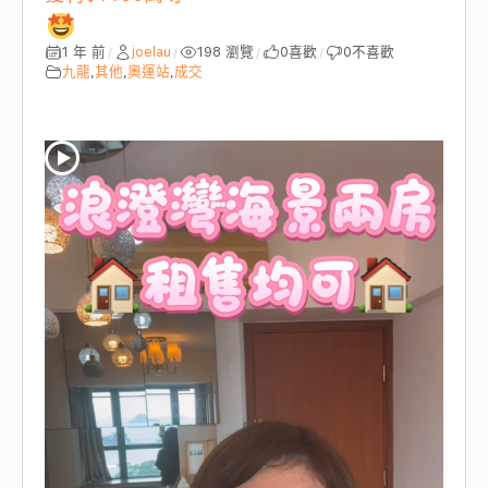
1 年 前
joelau
198 瀏覽
0
喜歡
0
不喜歡
/
/
/
/
九龍
,
其他
,
奧運站
,
成交