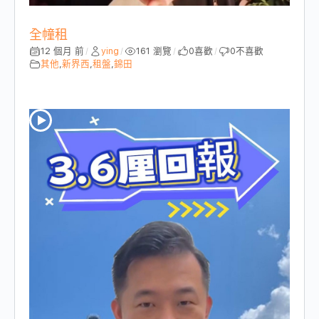
全幢租
12 個月 前
ying
161 瀏覽
0
喜歡
0
不喜歡
/
/
/
/
其他
,
新界西
,
租盤
,
錦田