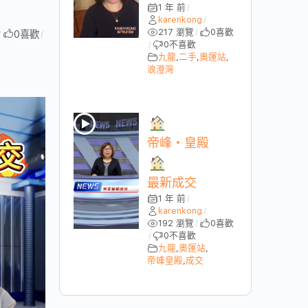
1 年 前
/
karenkong
/
217 瀏覽
0
喜歡
/
0
喜歡
/
/
0
不喜歡
/
九龍
,
二手
,
奧運站
,
浪澄灣
帝峰・皇殿
最新成交
1 年 前
/
karenkong
/
192 瀏覽
0
喜歡
/
0
不喜歡
/
九龍
,
奧運站
,
帝峰皇殿
,
成交