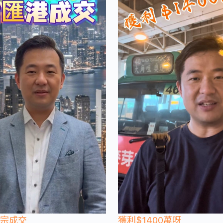
一宗成交
獲利$1400萬呀