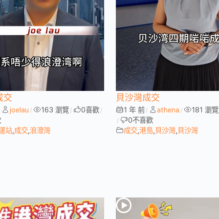
成交
貝沙灣成交
joelau
163 瀏覽
0
喜歡
1 年 前
athena
181 瀏覽
/
/
/
/
/
/
歡
0
不喜歡
/
運站
,
成交
,
浪澄灣
成交
,
港島
,
貝沙灣
,
貝沙灣