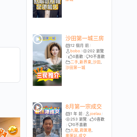
沙田第一城三房
12 個月 前
/
bobo
202 瀏覽
/
0
喜歡
0
不喜歡
/
/
二手
,
新界東
,
沙田
,
沙田第一城
8月第一宗成交
1 年 前
joelau
/
/
253 瀏覽
0
喜歡
/
0
不喜歡
/
九龍
,
君匯港
,
奧運站
,
成交