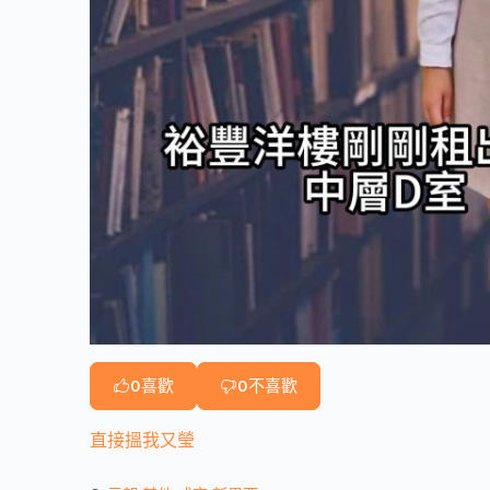
0
喜歡
0
不喜歡
直接搵我又瑩