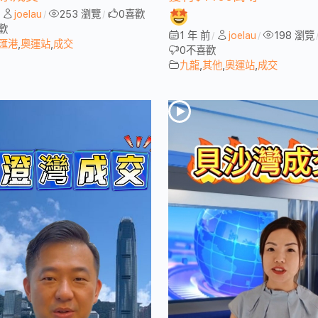
joelau
253 瀏覽
0
喜歡
/
/
/
歡
1 年 前
joelau
198 瀏覽
/
/
匯港
,
奧運站
,
成交
0
不喜歡
九龍
,
其他
,
奧運站
,
成交