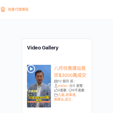
地產代理專區
Video Gallery
八月份奧運站首
宗$3000萬成交
12 個月 前
/
joelau
5 瀏覽
/
/
0
喜歡
0
不喜歡
/
九龍
,
君匯港
,
奧運站
,
成交