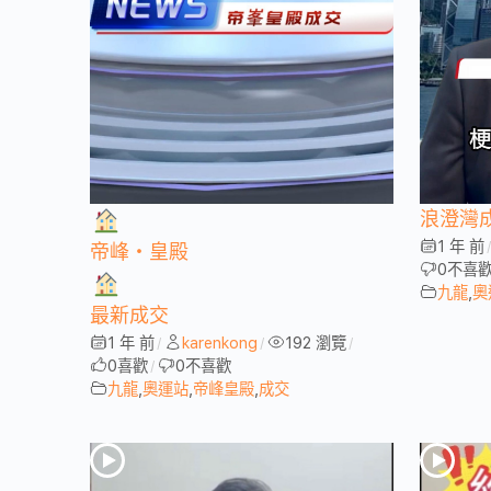
浪澄灣
1 年 前
帝峰・皇殿
0
不喜
九龍
,
奧
最新成交
1 年 前
karenkong
192 瀏覽
/
/
/
0
喜歡
0
不喜歡
/
九龍
,
奧運站
,
帝峰皇殿
,
成交