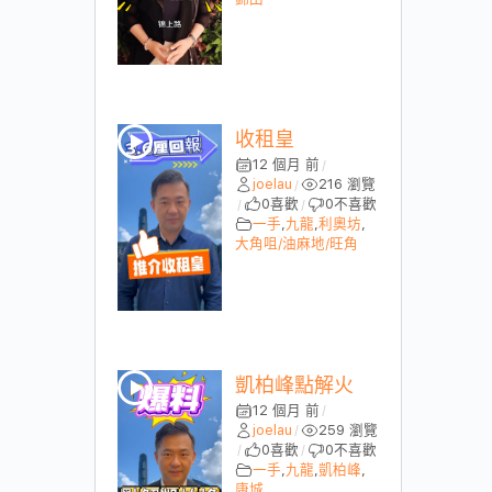
收租皇
12 個月 前
/
joelau
216 瀏覽
/
0
喜歡
0
不喜歡
/
/
一手
,
九龍
,
利奧坊
,
大角咀/油麻地/旺角
凱柏峰點解火
12 個月 前
/
joelau
259 瀏覽
/
0
喜歡
0
不喜歡
/
/
一手
,
九龍
,
凱柏峰
,
康城