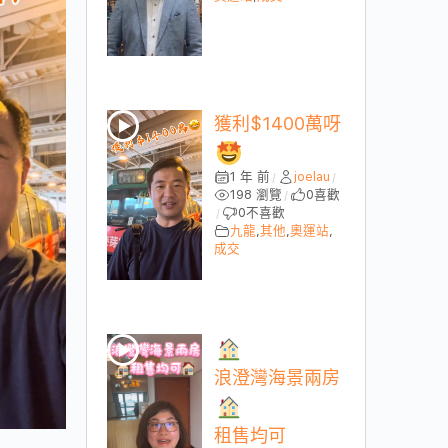
獲利$1400萬呀
1 年 前
joelau
/
/
198 瀏覽
0
喜歡
/
0
不喜歡
/
九龍
,
其他
,
奧運站
,
成交
浪澄灣海景兩房
租售均可