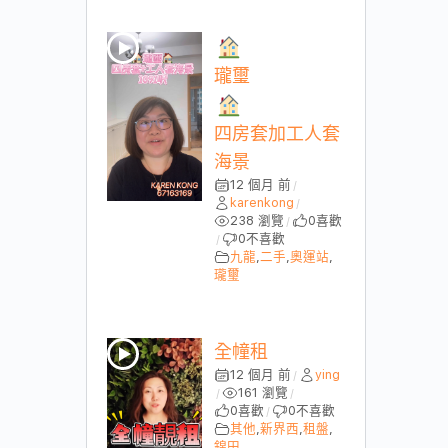
瓏璽
四房套加工人套
海景
12 個月 前
/
karenkong
/
238 瀏覽
0
喜歡
/
0
不喜歡
/
九龍
,
二手
,
奧運站
,
瓏璽
全幢租
12 個月 前
ying
/
161 瀏覽
/
/
0
喜歡
0
不喜歡
/
其他
,
新界西
,
租盤
,
錦田