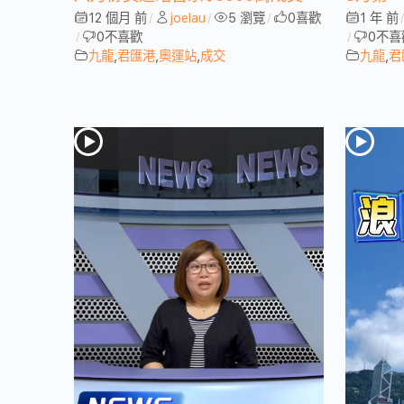
12 個月 前
joelau
5 瀏覽
0
喜歡
1 年 前
/
/
/
0
不喜歡
0
不喜
/
/
九龍
,
君匯港
,
奧運站
,
成交
九龍
,
君