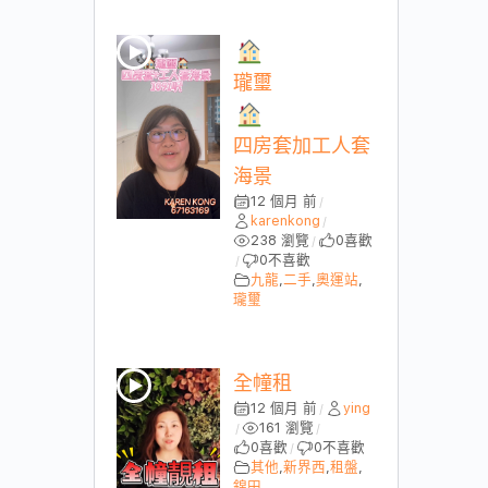
瓏璽
四房套加工人套
海景
12 個月 前
/
karenkong
/
238 瀏覽
0
喜歡
/
0
不喜歡
/
九龍
,
二手
,
奧運站
,
瓏璽
全幢租
12 個月 前
ying
/
161 瀏覽
/
/
0
喜歡
0
不喜歡
/
其他
,
新界西
,
租盤
,
錦田