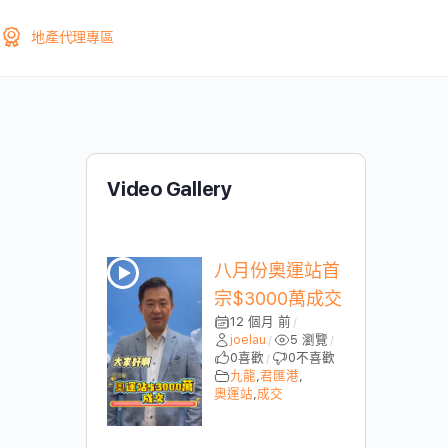
地產代理專區
Video Gallery
八月份奧運站首
宗$3000萬成交
12 個月 前
/
joelau
5 瀏覽
/
/
0
喜歡
0
不喜歡
/
九龍
,
君匯港
,
奧運站
,
成交