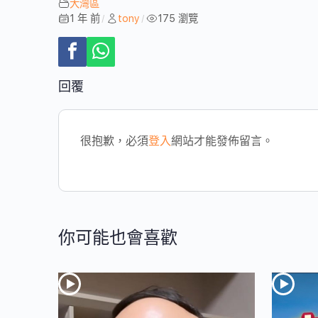
大灣區
1 年 前
tony
175 瀏覽
/
/
回覆
很抱歉，必須
登入
網站才能發佈留言。
你可能也會喜歡