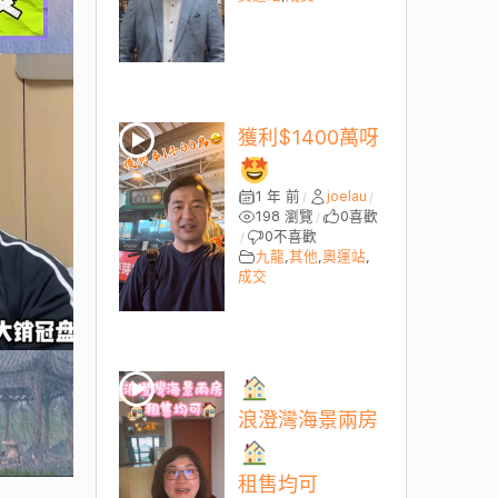
獲利$1400萬呀
1 年 前
joelau
/
/
198 瀏覽
0
喜歡
/
0
不喜歡
/
九龍
,
其他
,
奧運站
,
成交
浪澄灣海景兩房
租售均可