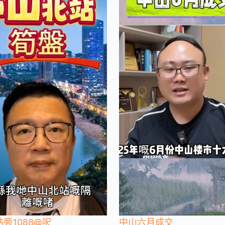
旁1088@呎
中山六月成交