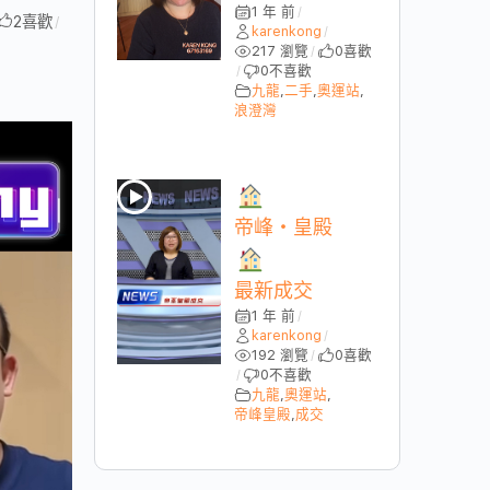
1 年 前
/
2
喜歡
/
karenkong
/
217 瀏覽
0
喜歡
/
0
不喜歡
/
九龍
,
二手
,
奧運站
,
浪澄灣
帝峰・皇殿
最新成交
1 年 前
/
karenkong
/
192 瀏覽
0
喜歡
/
0
不喜歡
/
九龍
,
奧運站
,
帝峰皇殿
,
成交