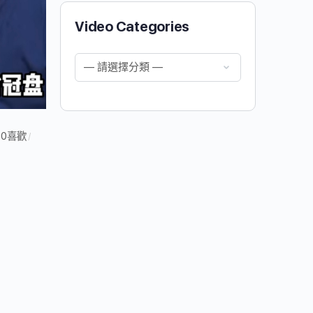
Video Categories
0
喜歡
/