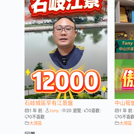
石岐城區罕有江景盤
中山筍
1 年 前
tony
20 瀏覽
0
喜歡
1 年 前
/
/
/
/
0
不喜歡
0
不喜
大灣區
大灣區