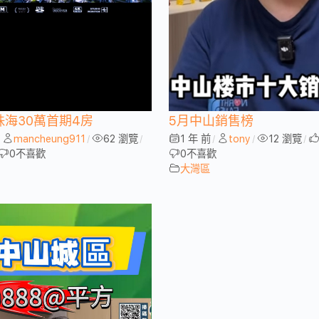
珠海30萬首期4房
5月中山銷售榜
mancheung911
62 瀏覽
1 年 前
tony
12 瀏覽
/
/
/
/
/
/
0
不喜歡
0
不喜歡
大灣區