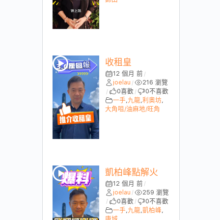
收租皇
12 個月 前
/
joelau
216 瀏覽
/
0
喜歡
0
不喜歡
/
/
一手
,
九龍
,
利奧坊
,
大角咀/油麻地/旺角
凱柏峰點解火
12 個月 前
/
joelau
259 瀏覽
/
0
喜歡
0
不喜歡
/
/
一手
,
九龍
,
凱柏峰
,
康城