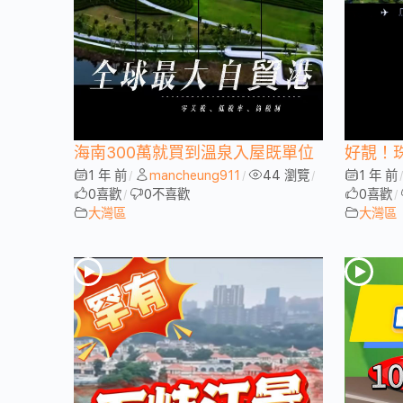
海南300萬就買到溫泉入屋既單位
好靚！
1 年 前
mancheung911
44 瀏覽
1 年 前
/
/
/
0
喜歡
0
不喜歡
0
喜歡
/
/
大灣區
大灣區