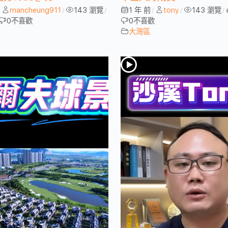
mancheung911
143 瀏覽
1 年 前
tony
143 瀏覽
/
/
/
/
/
/
0
不喜歡
0
不喜歡
大灣區