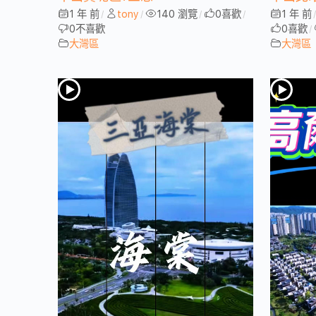
1 年 前
tony
140 瀏覽
0
喜歡
1 年 前
/
/
/
/
0
不喜歡
0
喜歡
/
大灣區
大灣區