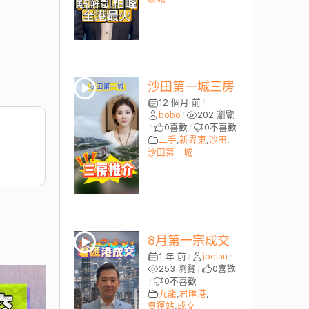
沙田第一城三房
12 個月 前
/
bobo
202 瀏覽
/
0
喜歡
0
不喜歡
/
/
二手
,
新界東
,
沙田
,
沙田第一城
8月第一宗成交
1 年 前
joelau
/
/
253 瀏覽
0
喜歡
/
0
不喜歡
/
九龍
,
君匯港
,
奧運站
,
成交