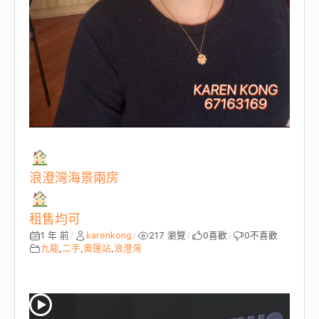
浪澄灣海景兩房
租售均可
1 年 前
karenkong
217 瀏覽
0
喜歡
0
不喜歡
/
/
/
/
九龍
,
二手
,
奧運站
,
浪澄灣