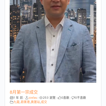
8月第一宗成交
1 年 前
joelau
253 瀏覽
0
喜歡
0
不喜歡
/
/
/
/
九龍
,
君匯港
,
奧運站
,
成交