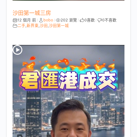
沙田第一城三房
12 個月 前
bobo
202 瀏覽
0
喜歡
0
不喜歡
/
/
/
/
二手
,
新界東
,
沙田
,
沙田第一城