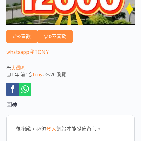
0
喜歡
0
不喜歡
whatsapp我TONY
大灣區
1 年 前
tony
20 瀏覽
/
/
回覆
很抱歉，必須
登入
網站才能發佈留言。