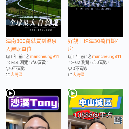
海南300萬就買到溫泉
好靚！珠海30萬首期4
入屋既單位
房
1 年 前
mancheung911
1 年 前
mancheung911
/
/
44 瀏覽
0
喜歡
62 瀏覽
0
喜歡
/
/
/
/
/
/
0
不喜歡
0
不喜歡
大灣區
大灣區