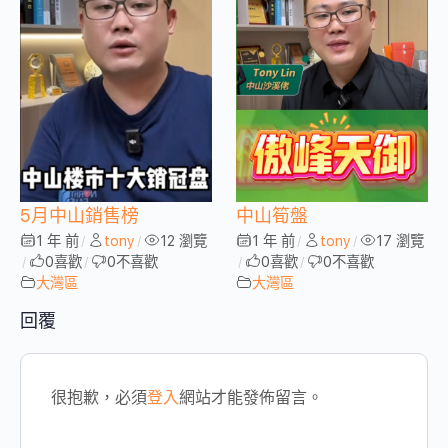
5月中山銷售榜
中山筍盤
1 年 前
tony
12 瀏覽
1 年 前
tony
17 瀏覽
/
/
/
/
0
喜歡
0
不喜歡
0
喜歡
0
不喜歡
/
/
/
/
大灣區
大灣區
回覆
很抱歉，必須
登入
網站才能發佈留言。