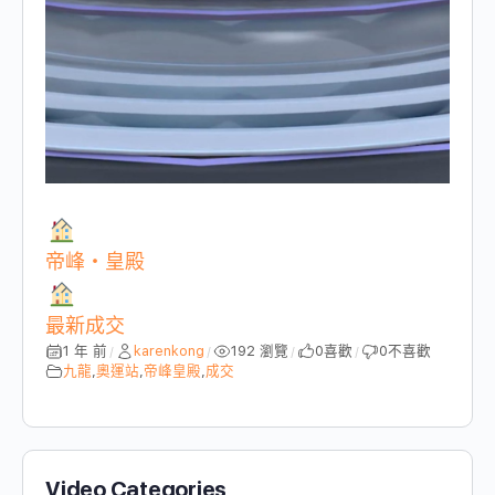
帝峰・皇殿
最新成交
1 年 前
karenkong
192 瀏覽
0
喜歡
0
不喜歡
/
/
/
/
九龍
,
奧運站
,
帝峰皇殿
,
成交
Video Categories