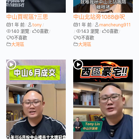
中山買呢區?三思
中山北站旁1088@呎
1 年 前
tony
1 年 前
mancheung911
/
/
/
140 瀏覽
0
喜歡
143 瀏覽
0
喜歡
/
/
/
/
/
0
不喜歡
0
不喜歡
大灣區
大灣區