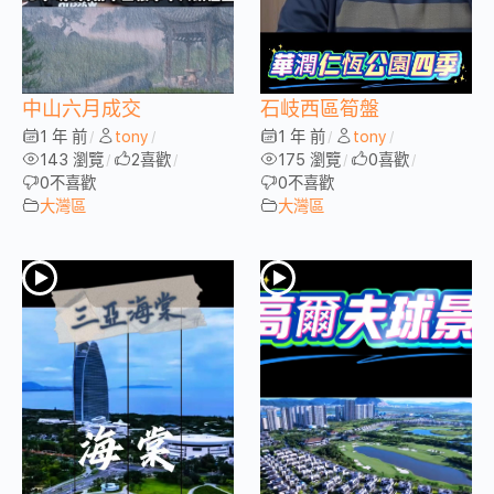
中山六月成交
石岐西區筍盤
1 年 前
tony
1 年 前
tony
/
/
/
/
143 瀏覽
2
喜歡
175 瀏覽
0
喜歡
/
/
/
/
0
不喜歡
0
不喜歡
大灣區
大灣區