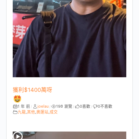
獲利$1400萬呀
1 年 前
joelau
198 瀏覽
0
喜歡
0
不喜歡
/
/
/
/
九龍
,
其他
,
奧運站
,
成交