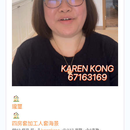
瓏璽
四房套加工人套海景