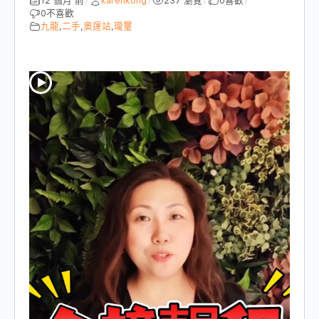
12 個月 前
karenkong
237 瀏覽
0
喜歡
/
/
/
/
0
不喜歡
九龍
,
二手
,
奧運站
,
瓏璽