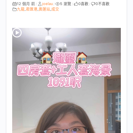
12 個月 前
joelau
5 瀏覽
0
喜歡
0
不喜歡
/
/
/
/
九龍
,
君匯港
,
奧運站
,
成交