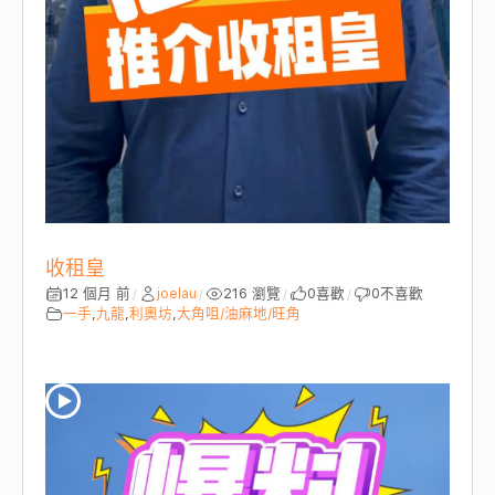
收租皇
12 個月 前
joelau
216 瀏覽
0
喜歡
0
不喜歡
/
/
/
/
一手
,
九龍
,
利奧坊
,
大角咀/油麻地/旺角