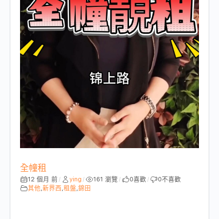
全幢租
12 個月 前
ying
161 瀏覽
0
喜歡
0
不喜歡
/
/
/
/
其他
,
新界西
,
租盤
,
錦田