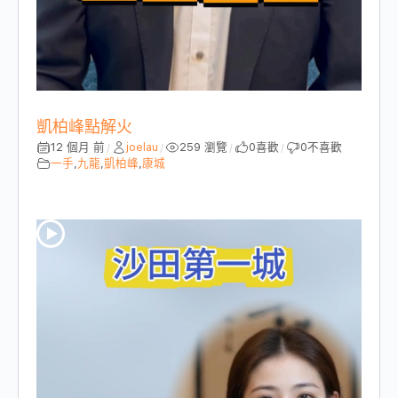
凱柏峰點解火
12 個月 前
joelau
259 瀏覽
0
喜歡
0
不喜歡
/
/
/
/
一手
,
九龍
,
凱柏峰
,
康城