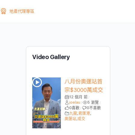
地產代理專區
Video Gallery
八月份奧運站首
宗$3000萬成交
12 個月 前
/
joelau
5 瀏覽
/
/
0
喜歡
0
不喜歡
/
九龍
,
君匯港
,
奧運站
,
成交