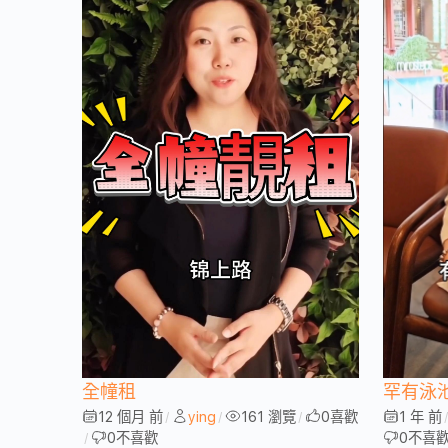
全幢租
罕有泳
12 個月 前
ying
161 瀏覽
0
喜歡
1 年 前
/
/
/
0
不喜歡
0
不喜
/