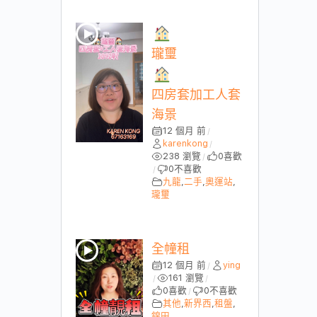
瓏璽
四房套加工人套
海景
12 個月 前
/
karenkong
/
238 瀏覽
0
喜歡
/
0
不喜歡
/
九龍
,
二手
,
奧運站
,
瓏璽
全幢租
12 個月 前
ying
/
161 瀏覽
/
/
0
喜歡
0
不喜歡
/
其他
,
新界西
,
租盤
,
錦田