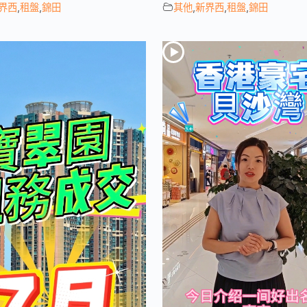
界西
,
租盤
,
錦田
其他
,
新界西
,
租盤
,
錦田