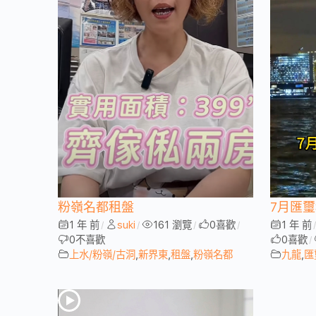
粉嶺名都租盤
7月匯
1 年 前
suki
161 瀏覽
0
喜歡
1 年 前
/
/
/
/
0
不喜歡
0
喜歡
/
上水/粉嶺/古洞
,
新界東
,
租盤
,
粉嶺名都
九龍
,
匯