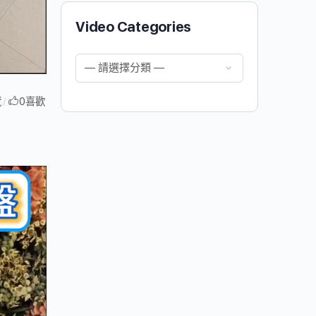
Video Categories
覽
0
喜歡
/