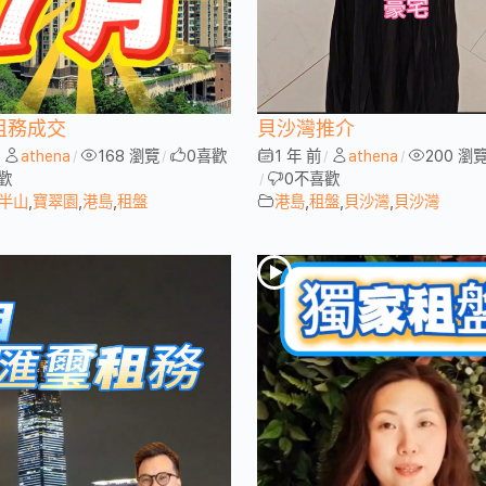
租務成交
貝沙灣推介
athena
168 瀏覽
0
喜歡
1 年 前
athena
200 瀏
/
/
/
/
/
歡
0
不喜歡
/
西半山
,
寶翠園
,
港島
,
租盤
港島
,
租盤
,
貝沙灣
,
貝沙灣