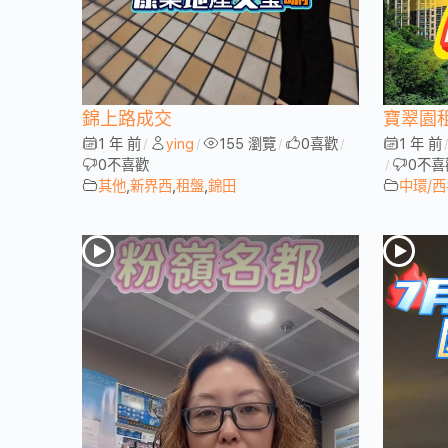
錦上路成交
寶翠園
1 年 前
ying
155 瀏覽
0
喜歡
1 年 前
/
/
/
/
0
不喜歡
0
不喜
/
其他
,
新界西
,
租盤
,
錦田
中環/