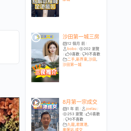
沙田第一城三房
12 個月 前
/
bobo
202 瀏覽
/
0
喜歡
0
不喜歡
/
/
二手
,
新界東
,
沙田
,
沙田第一城
8月第一宗成交
1 年 前
joelau
/
/
253 瀏覽
0
喜歡
/
0
不喜歡
/
九龍
,
君匯港
,
奧運站
,
成交