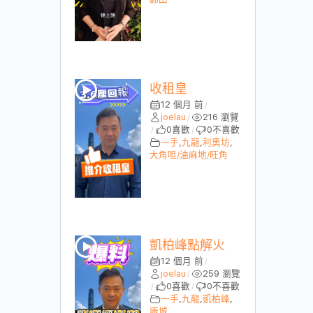
收租皇
12 個月 前
/
joelau
216 瀏覽
/
0
喜歡
0
不喜歡
/
/
一手
,
九龍
,
利奧坊
,
大角咀/油麻地/旺角
凱柏峰點解火
12 個月 前
/
joelau
259 瀏覽
/
0
喜歡
0
不喜歡
/
/
一手
,
九龍
,
凱柏峰
,
康城