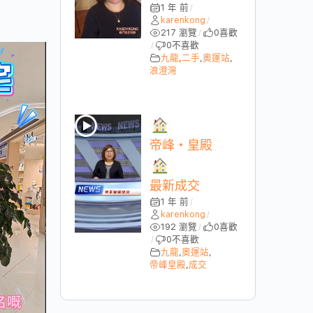
1 年 前
/
karenkong
/
217 瀏覽
0
喜歡
/
0
不喜歡
/
九龍
,
二手
,
奧運站
,
浪澄灣
帝峰・皇殿
最新成交
1 年 前
/
karenkong
/
192 瀏覽
0
喜歡
/
0
不喜歡
/
九龍
,
奧運站
,
帝峰皇殿
,
成交