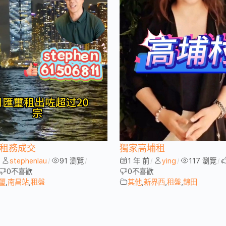
璽租務成交
獨家高埔租
stephenlau
91 瀏覽
1 年 前
ying
117 瀏覽
/
/
/
/
/
/
0
不喜歡
0
不喜歡
璽
,
南昌站
,
租盤
其他
,
新界西
,
租盤
,
錦田