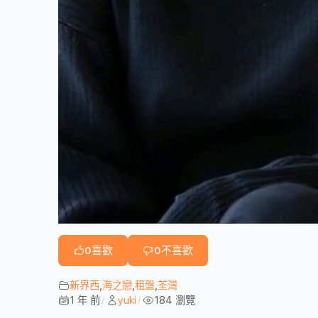
0
喜歡
0
不喜歡
新界西
,
海之戀
,
租盤
,
荃灣
1 年 前
yuki
184 瀏覽
/
/