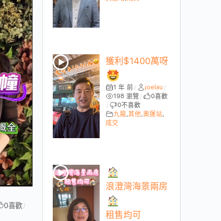
獲利$1400萬呀
1 年 前
joelau
/
/
198 瀏覽
0
喜歡
/
0
不喜歡
/
九龍
,
其他
,
奧運站
,
成交
浪澄灣海景兩房
0
喜歡
/
租售均可