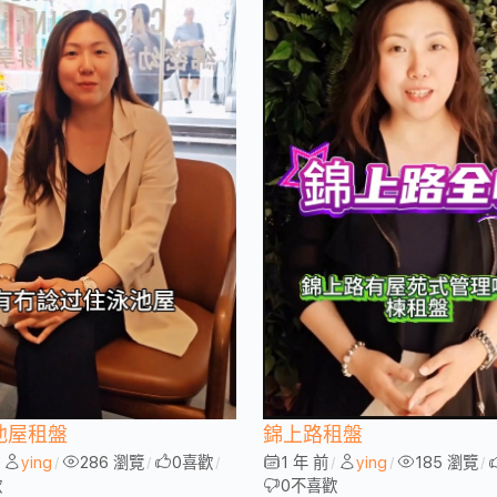
池屋租盤
錦上路租盤
ying
286 瀏覽
0
喜歡
1 年 前
ying
185 瀏覽
/
/
/
/
/
/
/
歡
0
不喜歡