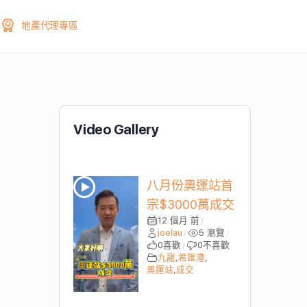
地產代理專區
Video Gallery
八月份奧運站首
宗$3000萬成交
12 個月 前
/
joelau
5 瀏覽
/
/
0
喜歡
0
不喜歡
/
九龍
,
君匯港
,
奧運站
,
成交