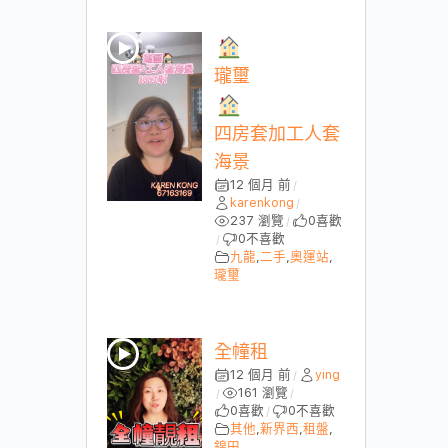
瓏璽
四房套加工人套
海景
12 個月 前
/
karenkong
/
237 瀏覽
0
喜歡
/
0
不喜歡
/
九龍
,
二手
,
奧運站
,
瓏璽
全幢租
12 個月 前
ying
/
161 瀏覽
/
/
0
喜歡
0
不喜歡
/
其他
,
新界西
,
租盤
,
錦田