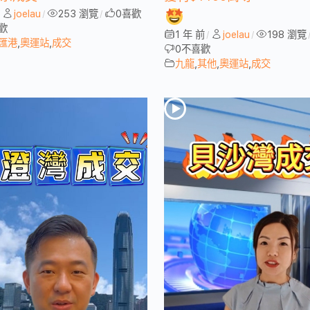
joelau
253 瀏覽
0
喜歡
/
/
/
歡
1 年 前
joelau
198 瀏覽
/
/
匯港
,
奧運站
,
成交
0
不喜歡
九龍
,
其他
,
奧運站
,
成交