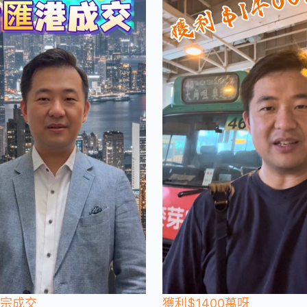
一宗成交
獲利$1400萬呀