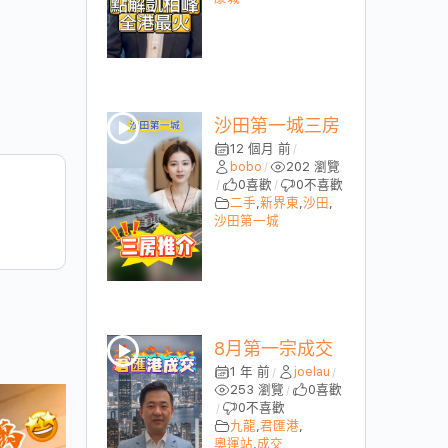
沙田第一城三房
12 個月 前
/
bobo
202 瀏覽
/
0
喜歡
0
不喜歡
/
/
二手
,
新界東
,
沙田
,
沙田第一城
8月第一宗成交
1 年 前
joelau
/
/
253 瀏覽
0
喜歡
/
0
不喜歡
/
九龍
,
君匯港
,
奧運站
,
成交