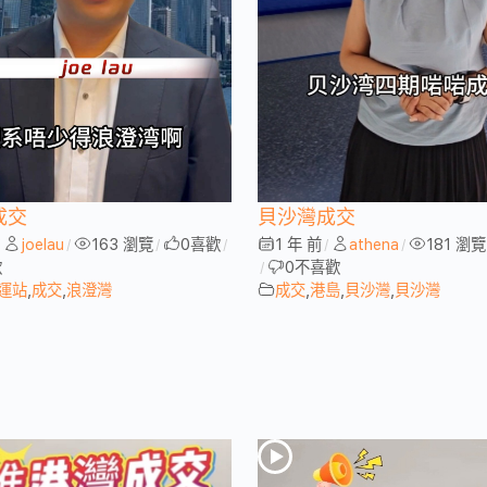
成交
貝沙灣成交
joelau
163 瀏覽
0
喜歡
1 年 前
athena
181 瀏覽
/
/
/
/
/
/
歡
0
不喜歡
/
運站
,
成交
,
浪澄灣
成交
,
港島
,
貝沙灣
,
貝沙灣