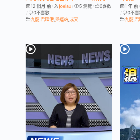
12 個月 前
joelau
5 瀏覽
0
喜歡
1 年 前
/
/
/
0
不喜歡
0
不喜
/
/
九龍
,
君匯港
,
奧運站
,
成交
九龍
,
君