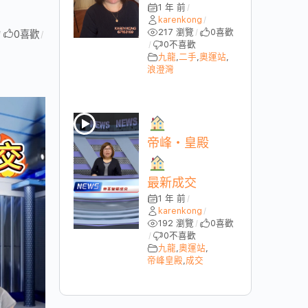
1 年 前
/
karenkong
/
217 瀏覽
0
喜歡
/
0
喜歡
/
/
0
不喜歡
/
九龍
,
二手
,
奧運站
,
浪澄灣
帝峰・皇殿
最新成交
1 年 前
/
karenkong
/
192 瀏覽
0
喜歡
/
0
不喜歡
/
九龍
,
奧運站
,
帝峰皇殿
,
成交