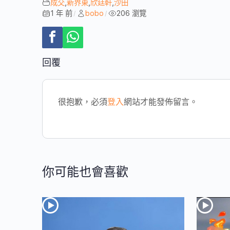
成交
,
新界東
,
欣廷軒
,
沙田
1 年 前
bobo
206 瀏覽
/
/
回覆
很抱歉，必須
登入
網站才能發佈留言。
你可能也會喜歡