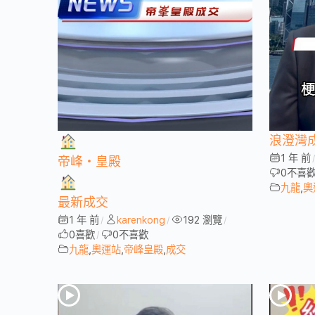
浪澄灣
1 年 前
帝峰・皇殿
0
不喜
九龍
,
奧
最新成交
1 年 前
karenkong
192 瀏覽
/
/
/
0
喜歡
0
不喜歡
/
九龍
,
奧運站
,
帝峰皇殿
,
成交