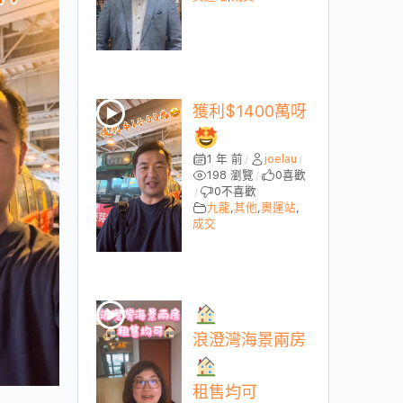
獲利$1400萬呀
1 年 前
joelau
/
/
198 瀏覽
0
喜歡
/
0
不喜歡
/
九龍
,
其他
,
奧運站
,
成交
浪澄灣海景兩房
租售均可