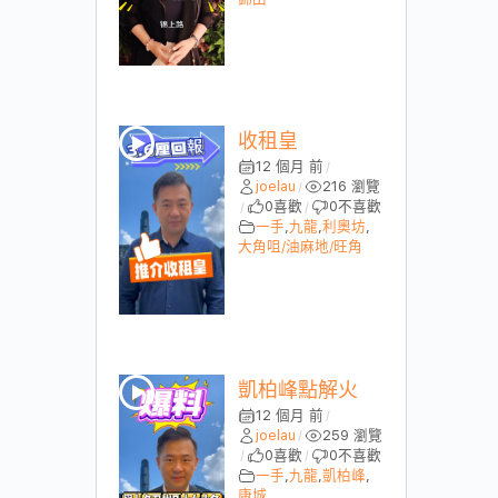
收租皇
12 個月 前
/
joelau
216 瀏覽
/
0
喜歡
0
不喜歡
/
/
一手
,
九龍
,
利奧坊
,
大角咀/油麻地/旺角
凱柏峰點解火
12 個月 前
/
joelau
259 瀏覽
/
0
喜歡
0
不喜歡
/
/
一手
,
九龍
,
凱柏峰
,
康城