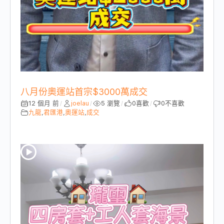
八月份奧運站首宗$3000萬成交
12 個月 前
joelau
5 瀏覽
0
喜歡
0
不喜歡
/
/
/
/
九龍
,
君匯港
,
奧運站
,
成交