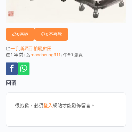
0
喜歡
0
不喜歡
一手
,
新界西
,
柏瓏
,
錦田
1 年 前
mancheung911
80 瀏覽
/
/
回覆
很抱歉，必須
登入
網站才能發佈留言。