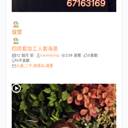
瓏璽
四房套加工人套海景
12 個月 前
karenkong
238 瀏覽
0
喜歡
/
/
/
/
0
不喜歡
九龍
,
二手
,
奧運站
,
瓏璽