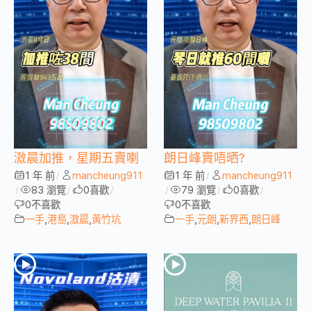
滶晨加推，星期五賣喇
朗日峰賣唔晒?
1 年 前
mancheung911
1 年 前
mancheung911
/
/
83 瀏覽
0
喜歡
79 瀏覽
0
喜歡
/
/
/
/
/
/
0
不喜歡
0
不喜歡
一手
,
港島
,
滶晨
,
黃竹坑
一手
,
元朗
,
新界西
,
朗日峰