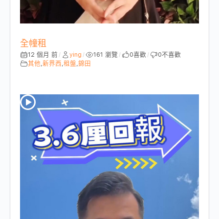
全幢租
12 個月 前
ying
161 瀏覽
0
喜歡
0
不喜歡
/
/
/
/
其他
,
新界西
,
租盤
,
錦田