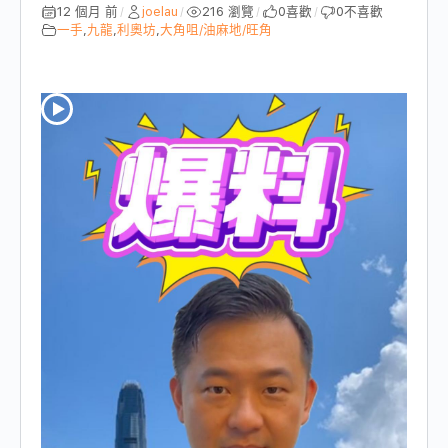
12 個月 前
joelau
216 瀏覽
0
喜歡
0
不喜歡
/
/
/
/
一手
,
九龍
,
利奧坊
,
大角咀/油麻地/旺角