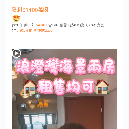
獲利$1400萬呀
1 年 前
joelau
198 瀏覽
0
喜歡
0
不喜歡
/
/
/
/
九龍
,
其他
,
奧運站
,
成交