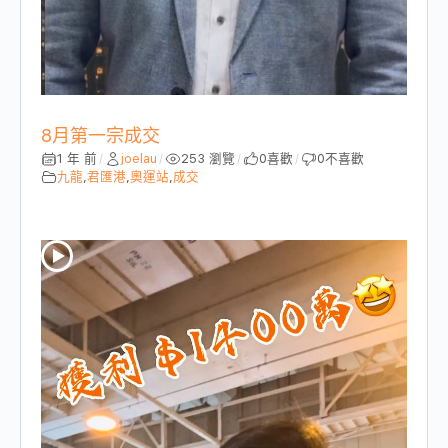
8月第一宗成交
1 年 前
joelau
253 瀏覽
0
喜歡
0
不喜歡
/
/
/
/
九龍
,
君匯港
,
奧運站
,
成交