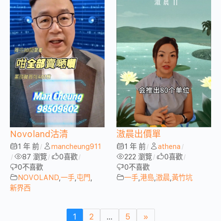
Novoland沽清
滶晨出價單
1 年 前
mancheung911
1 年 前
athena
/
/
/
87 瀏覽
0
喜歡
222 瀏覽
0
喜歡
/
/
/
/
/
0
不喜歡
0
不喜歡
NOVOLAND
,
一手
,
屯門
,
一手
,
港島
,
滶晨
,
黃竹坑
新界西
1
2
...
5
»