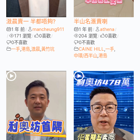
滶晨賣一 半都唔夠?
半山名滙賣喇
1 年 前
mancheung911
1 年 前
athena
/
/
/
171 瀏覽
0
喜歡
204 瀏覽
0
喜歡
/
/
/
/
/
0
不喜歡
0
不喜歡
一手
,
港島
,
滶晨
,
黃竹坑
CAINE HILL
,
一手
,
中環/西半山
,
港島