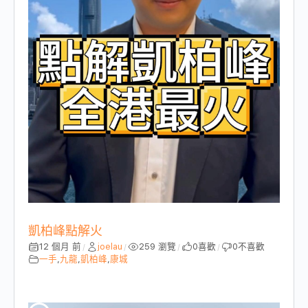
凱柏峰點解火
12 個月 前
joelau
259 瀏覽
0
喜歡
0
不喜歡
/
/
/
/
一手
,
九龍
,
凱柏峰
,
康城