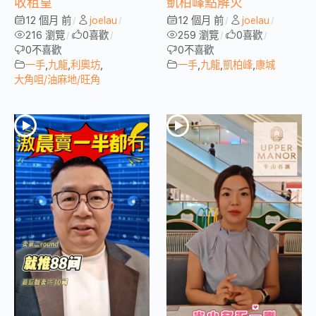
收租皇
凱柏峰點解火
12 個月 前
joelau
12 個月 前
joelau
/
/
/
/
216 瀏覽
0
喜歡
259 瀏覽
0
喜歡
/
/
/
/
0
不喜歡
0
不喜歡
一手
,
九龍
,
利奧坊
,
一手
,
九龍
,
凱柏峰
,
康城
大角咀/油麻地/旺角