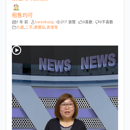
租售均可
1 年 前
karenkong
217 瀏覽
0
喜歡
0
不喜歡
/
/
/
/
九龍
,
二手
,
奧運站
,
浪澄灣