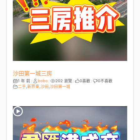
沙田第一城三房
1 年 前
bobo
202 瀏覽
0
喜歡
0
不喜歡
/
/
/
/
二手
,
新界東
,
沙田
,
沙田第一城