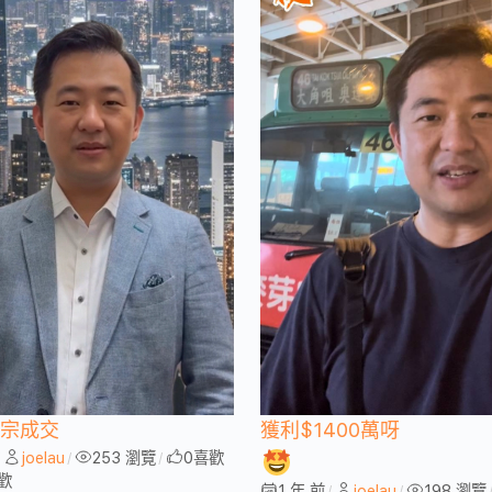
一宗成交
獲利$1400萬呀
joelau
253 瀏覽
0
喜歡
/
/
/
歡
1 年 前
joelau
198 瀏覽
/
/