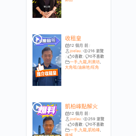
收租皇
12 個月 前
/
joelau
216 瀏覽
/
0
喜歡
0
不喜歡
/
/
一手
,
九龍
,
利奧坊
,
大角咀/油麻地/旺角
凱柏峰點解火
12 個月 前
/
joelau
259 瀏覽
/
0
喜歡
0
不喜歡
/
/
一手
,
九龍
,
凱柏峰
,
康城