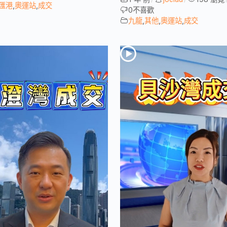
匯港
,
奧運站
,
成交
0
不喜歡
九龍
,
其他
,
奧運站
,
成交