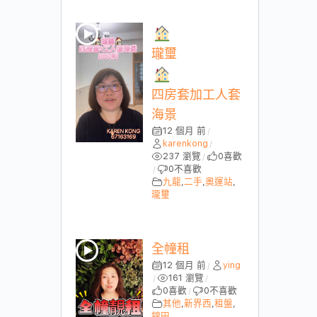
瓏璽
四房套加工人套
海景
12 個月 前
/
karenkong
/
237 瀏覽
0
喜歡
/
0
不喜歡
/
九龍
,
二手
,
奧運站
,
瓏璽
全幢租
12 個月 前
ying
/
161 瀏覽
/
/
0
喜歡
0
不喜歡
/
其他
,
新界西
,
租盤
,
錦田