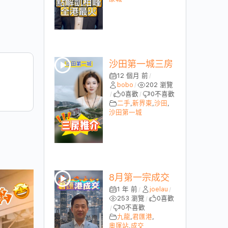
沙田第一城三房
12 個月 前
/
bobo
202 瀏覽
/
0
喜歡
0
不喜歡
/
/
二手
,
新界東
,
沙田
,
沙田第一城
8月第一宗成交
1 年 前
joelau
/
/
253 瀏覽
0
喜歡
/
0
不喜歡
/
九龍
,
君匯港
,
奧運站
,
成交