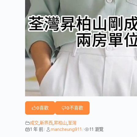
0
喜歡
0
不喜歡
成交
,
新界西
,
昇柏山
,
荃灣
1 年 前
mancheung911
11 瀏覽
/
/