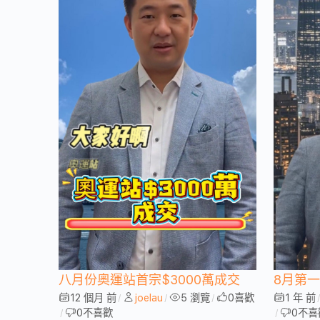
八月份奧運站首宗$3000萬成交
8月第
12 個月 前
joelau
5 瀏覽
0
喜歡
1 年 前
/
/
/
0
不喜歡
0
不喜
/
/