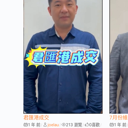
君匯港成交
7月份
1 年 前
joelau
213 瀏覽
0
喜歡
1 年 前
/
/
/
/