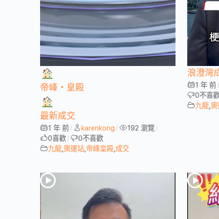
浪澄灣
1 年 前
帝峰・皇殿
0
不喜
九龍
,
奧
最新成交
1 年 前
karenkong
192 瀏覽
/
/
/
0
喜歡
0
不喜歡
/
九龍
,
奧運站
,
帝峰皇殿
,
成交