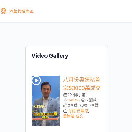
地產代理專區
Video Gallery
八月份奧運站首
宗$3000萬成交
12 個月 前
/
joelau
5 瀏覽
/
/
0
喜歡
0
不喜歡
/
九龍
,
君匯港
,
奧運站
,
成交