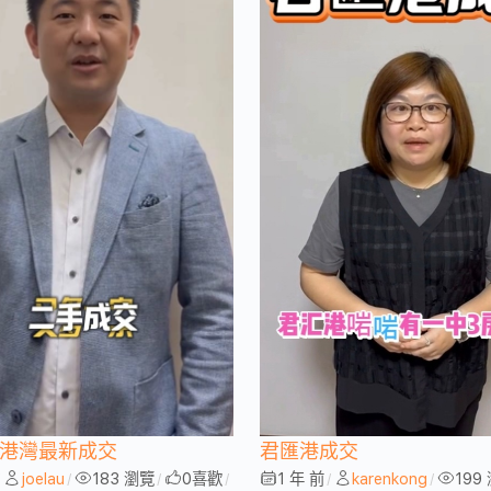
維港灣最新成交
君匯港成交
joelau
183 瀏覽
0
喜歡
1 年 前
karenkong
199
/
/
/
/
/
/