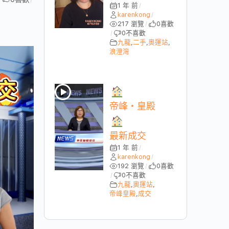
1 年 前
/
karenkong
/
217 瀏覽
0
喜歡
/
0
不喜歡
/
九龍
,
二手
,
奧運站
,
浪澄灣
帝峰・皇殿
最新成交
1 年 前
/
karenkong
/
192 瀏覽
0
喜歡
/
0
不喜歡
/
九龍
,
奧運站
,
帝峰皇殿
,
成交