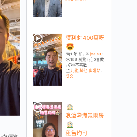
獲利$1400萬呀
1 年 前
joelau
/
/
198 瀏覽
0
喜歡
/
0
不喜歡
/
九龍
,
其他
,
奧運站
,
成交
浪澄灣海景兩房
租售均可
0
喜歡
/
/