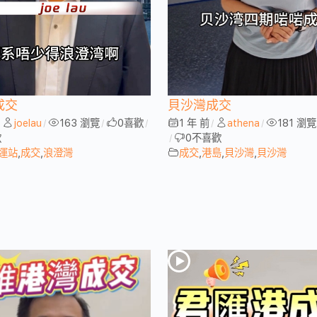
成交
貝沙灣成交
joelau
163 瀏覽
0
喜歡
1 年 前
athena
181 瀏覽
/
/
/
/
/
/
歡
0
不喜歡
/
運站
,
成交
,
浪澄灣
成交
,
港島
,
貝沙灣
,
貝沙灣