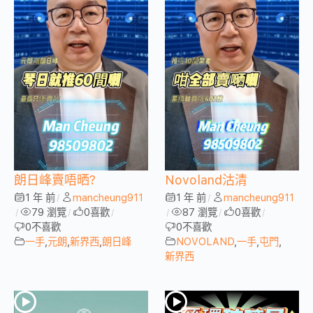
朗日峰賣唔晒?
Novoland沽清
1 年 前
mancheung911
1 年 前
mancheung911
/
/
79 瀏覽
0
喜歡
87 瀏覽
0
喜歡
/
/
/
/
/
/
0
不喜歡
0
不喜歡
一手
,
元朗
,
新界西
,
朗日峰
NOVOLAND
,
一手
,
屯門
,
新界西