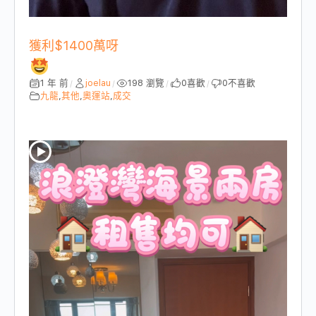
獲利$1400萬呀
1 年 前
joelau
198 瀏覽
0
喜歡
0
不喜歡
/
/
/
/
九龍
,
其他
,
奧運站
,
成交