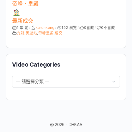
帝峰・皇殿
最新成交
1 年 前
karenkong
192 瀏覽
0
喜歡
0
不喜歡
/
/
/
/
九龍
,
奧運站
,
帝峰皇殿
,
成交
Video Categories
© 2026 - DHKAA