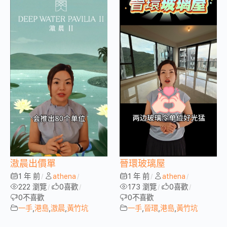
滶晨出價單
晉環玻璃屋
1 年 前
athena
1 年 前
athena
/
/
/
/
222 瀏覽
0
喜歡
173 瀏覽
0
喜歡
/
/
/
/
0
不喜歡
0
不喜歡
一手
,
港島
,
滶晨
,
黃竹坑
一手
,
晉環
,
港島
,
黃竹坑