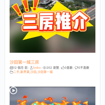
沙田第一城三房
12 個月 前
bobo
202 瀏覽
0
喜歡
0
不喜歡
/
/
/
/
二手
,
新界東
,
沙田
,
沙田第一城