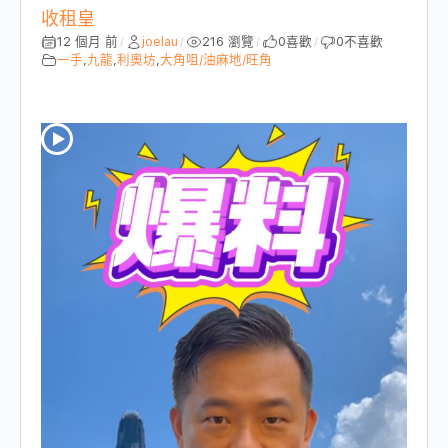
收租皇
12 個月 前
joelau
216 瀏覽
0
喜歡
0
不喜歡
/
/
/
/
一手
,
九龍
,
利奧坊
,
大角咀/油麻地/旺角