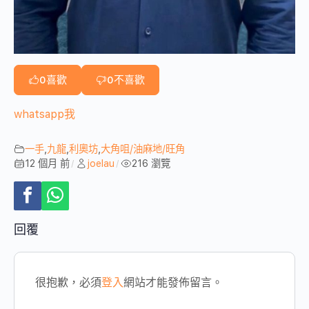
0
喜歡
0
不喜歡
whatsapp我
一手
,
九龍
,
利奧坊
,
大角咀/油麻地/旺角
12 個月 前
joelau
216 瀏覽
/
/
回覆
很抱歉，必須
登入
網站才能發佈留言。