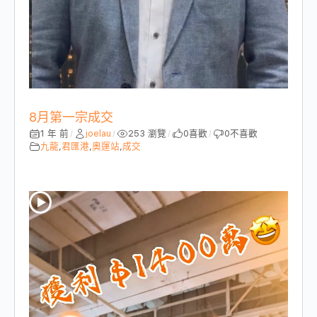
8月第一宗成交
1 年 前
joelau
253 瀏覽
0
喜歡
0
不喜歡
/
/
/
/
九龍
,
君匯港
,
奧運站
,
成交