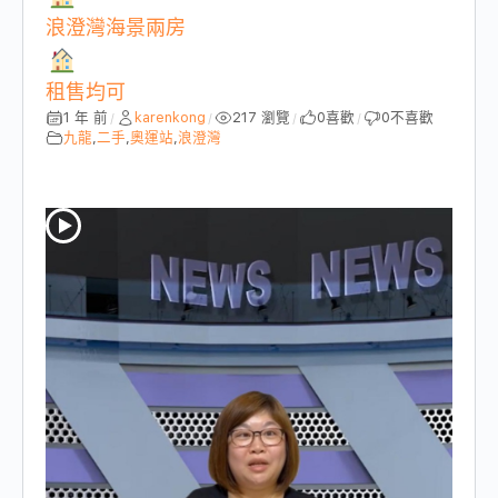
浪澄灣海景兩房
租售均可
1 年 前
karenkong
217 瀏覽
0
喜歡
0
不喜歡
/
/
/
/
九龍
,
二手
,
奧運站
,
浪澄灣