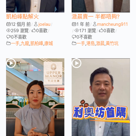
凱柏峰點解火
滶晨賣一 半都唔夠?
12 個月 前
joelau
1 年 前
mancheung911
/
/
/
259 瀏覽
0
喜歡
171 瀏覽
0
喜歡
/
/
/
/
/
0
不喜歡
0
不喜歡
一手
,
九龍
,
凱柏峰
,
康城
一手
,
港島
,
滶晨
,
黃竹坑