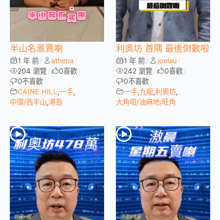
半山名滙賣喇
利奧坊 首隅 最後倒數啦
1 年 前
athena
1 年 前
joelau
/
/
/
/
204 瀏覽
0
喜歡
242 瀏覽
0
喜歡
/
/
/
/
0
不喜歡
0
不喜歡
CAINE HILL
,
一手
,
一手
,
九龍
,
利奧坊
,
中環/西半山
,
港島
大角咀/油麻地/旺角