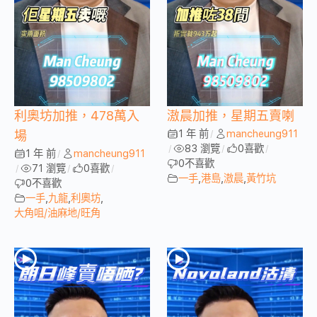
利奧坊加推，478萬入
滶晨加推，星期五賣喇
1 年 前
mancheung911
場
/
83 瀏覽
0
喜歡
/
/
/
1 年 前
mancheung911
/
0
不喜歡
71 瀏覽
0
喜歡
/
/
/
一手
,
港島
,
滶晨
,
黃竹坑
0
不喜歡
一手
,
九龍
,
利奧坊
,
大角咀/油麻地/旺角