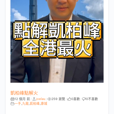
凱柏峰點解火
12 個月 前
joelau
259 瀏覽
0
喜歡
0
不喜歡
/
/
/
/
一手
,
九龍
,
凱柏峰
,
康城