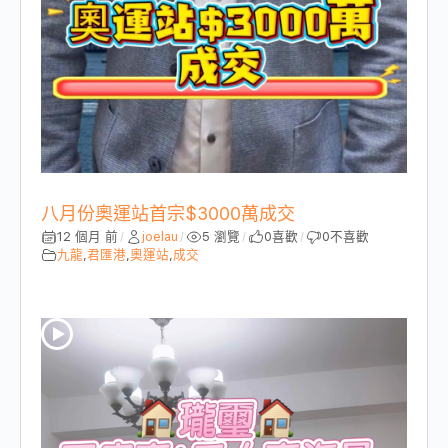
八月份奧運站首宗$3000萬成交
12 個月 前
joelau
5 瀏覽
0
喜歡
0
不喜歡
/
/
/
/
九龍
,
君匯港
,
奧運站
,
成交