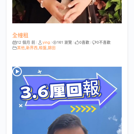
全幢租
12 個月 前
ying
161 瀏覽
0
喜歡
0
不喜歡
/
/
/
/
其他
,
新界西
,
租盤
,
錦田