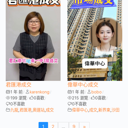
君匯港成交
偉華中心成交
1 年 前
karenkong
1 年 前
bobo
/
/
/
/
199 瀏覽
0
喜歡
215 瀏覽
0
喜歡
/
/
/
/
0
不喜歡
0
不喜歡
九龍
,
君匯港
,
奧運站
,
成交
偉華中心
,
成交
,
新界東
,
沙田
1
2
...
9
»