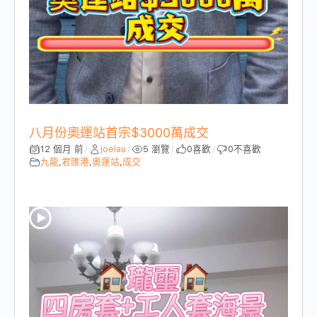
八月份奧運站首宗$3000萬成交
12 個月 前
joelau
5 瀏覽
0
喜歡
0
不喜歡
/
/
/
/
九龍
,
君匯港
,
奧運站
,
成交