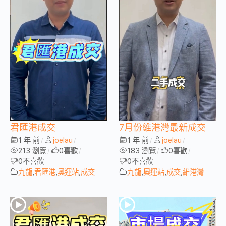
君匯港成交
7月份維港灣最新成交
1 年 前
joelau
1 年 前
joelau
/
/
/
/
213 瀏覽
0
喜歡
183 瀏覽
0
喜歡
/
/
/
/
0
不喜歡
0
不喜歡
九龍
,
君匯港
,
奧運站
,
成交
九龍
,
奧運站
,
成交
,
維港灣