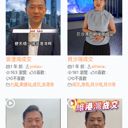
浪澄灣成交
貝沙灣成交
1 年 前
joelau
1 年 前
athena
/
/
/
/
163 瀏覽
0
喜歡
181 瀏覽
0
喜歡
/
/
/
/
0
不喜歡
0
不喜歡
九龍
,
奧運站
,
成交
,
浪澄灣
成交
,
港島
,
貝沙灣
,
貝沙灣