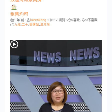
租售均可
1 年 前
karenkong
217 瀏覽
0
喜歡
0
不喜歡
/
/
/
/
九龍
,
二手
,
奧運站
,
浪澄灣