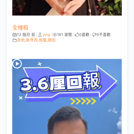
全幢租
12 個月 前
ying
161 瀏覽
0
喜歡
0
不喜歡
/
/
/
/
其他
,
新界西
,
租盤
,
錦田