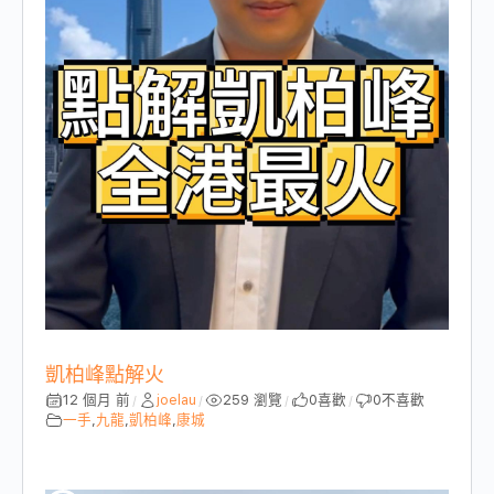
凱柏峰點解火
12 個月 前
joelau
259 瀏覽
0
喜歡
0
不喜歡
/
/
/
/
一手
,
九龍
,
凱柏峰
,
康城