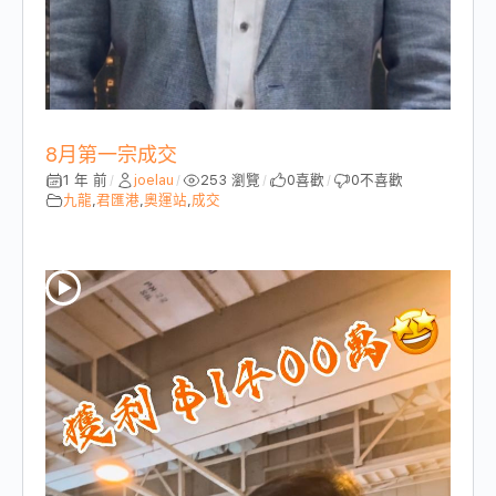
8月第一宗成交
1 年 前
joelau
253 瀏覽
0
喜歡
0
不喜歡
/
/
/
/
九龍
,
君匯港
,
奧運站
,
成交