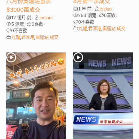
八月份奧運站首宗
8月第一宗成交
1 年 前
joelau
$3000萬成交
/
/
253 瀏覽
0
喜歡
/
/
12 個月 前
joelau
/
/
0
不喜歡
5 瀏覽
0
喜歡
/
/
九龍
,
君匯港
,
奧運站
,
成交
0
不喜歡
九龍
,
君匯港
,
奧運站
,
成交