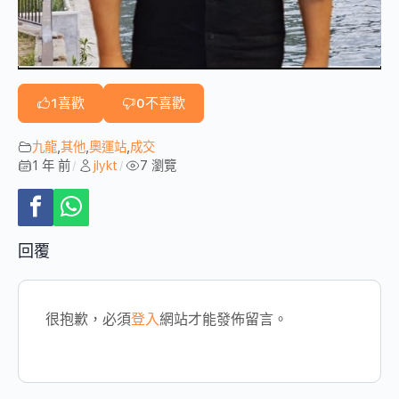
1
喜歡
0
不喜歡
九龍
,
其他
,
奧運站
,
成交
1 年 前
jlykt
7 瀏覽
/
/
回覆
很抱歉，必須
登入
網站才能發佈留言。