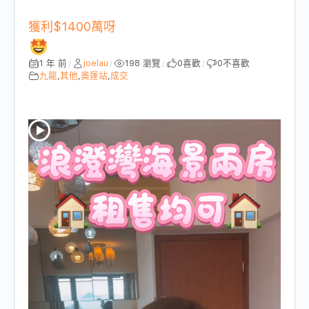
獲利$1400萬呀
1 年 前
joelau
198 瀏覽
0
喜歡
0
不喜歡
/
/
/
/
九龍
,
其他
,
奧運站
,
成交