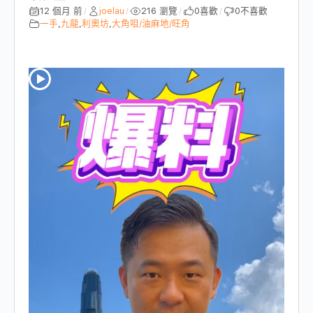
12 個月 前
joelau
216 瀏覽
0
喜歡
0
不喜歡
/
/
/
/
一手
,
九龍
,
利奧坊
,
大角咀/油麻地/旺角