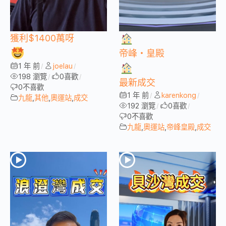
獲利$1400萬呀
帝峰・皇殿
1 年 前
joelau
/
/
198 瀏覽
0
喜歡
/
/
最新成交
0
不喜歡
1 年 前
karenkong
/
/
九龍
,
其他
,
奧運站
,
成交
192 瀏覽
0
喜歡
/
/
0
不喜歡
九龍
,
奧運站
,
帝峰皇殿
,
成交