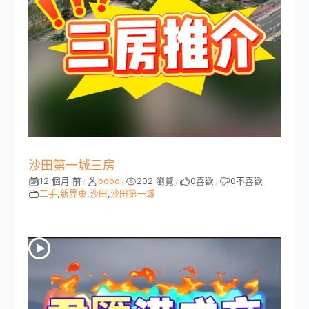
沙田第一城三房
12 個月 前
bobo
202 瀏覽
0
喜歡
0
不喜歡
/
/
/
/
二手
,
新界東
,
沙田
,
沙田第一城