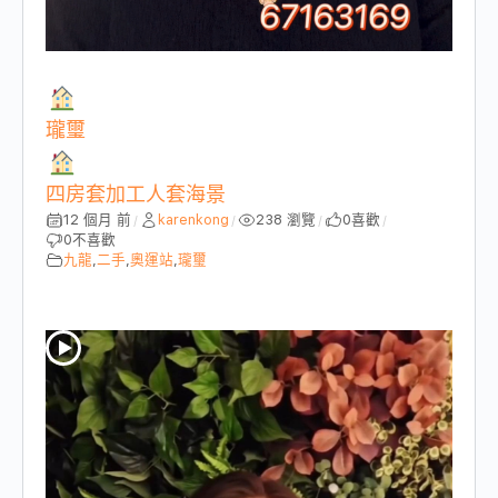
瓏璽
四房套加工人套海景
12 個月 前
karenkong
238 瀏覽
0
喜歡
/
/
/
/
0
不喜歡
九龍
,
二手
,
奧運站
,
瓏璽