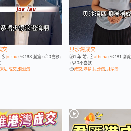
成交
貝沙灣成交
joelau
163 瀏覽
0
喜歡
1 年 前
athena
181 瀏覽
/
/
/
/
/
/
歡
0
不喜歡
/
運站
,
成交
,
浪澄灣
成交
,
港島
,
貝沙灣
,
貝沙灣