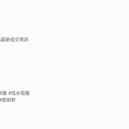
知奧運站最新成交資訊
#新盤 #低水筍盤
 #凱帆軒