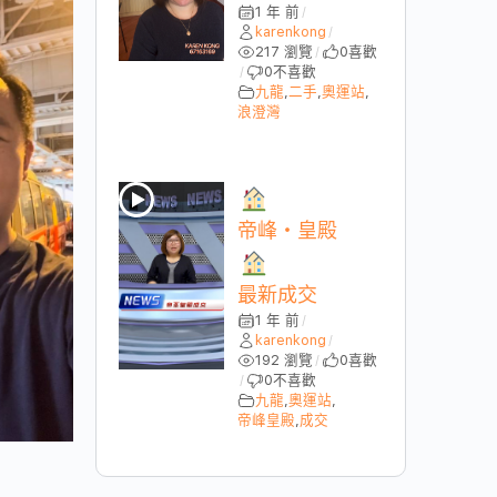
1 年 前
/
karenkong
/
217 瀏覽
0
喜歡
/
0
不喜歡
/
九龍
,
二手
,
奧運站
,
浪澄灣
帝峰・皇殿
最新成交
1 年 前
/
karenkong
/
192 瀏覽
0
喜歡
/
0
不喜歡
/
九龍
,
奧運站
,
帝峰皇殿
,
成交