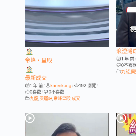
浪澄灣
1 年 前
帝峰・皇殿
0
不喜
九龍
,
奧
最新成交
1 年 前
karenkong
192 瀏覽
/
/
/
0
喜歡
0
不喜歡
/
九龍
,
奧運站
,
帝峰皇殿
,
成交