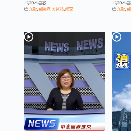
0
不喜歡
0
不喜
/
/
九龍
,
君匯港
,
奧運站
,
成交
九龍
,
君