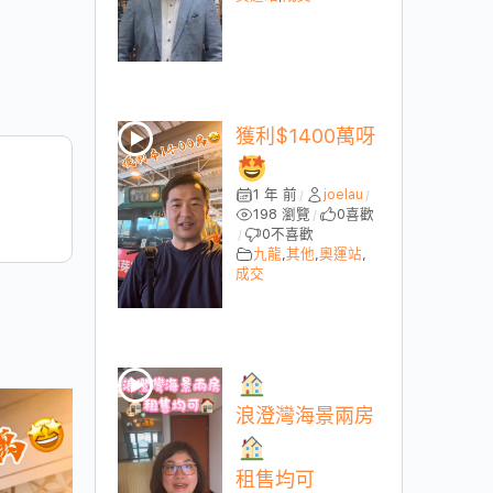
獲利$1400萬呀
1 年 前
joelau
/
/
198 瀏覽
0
喜歡
/
0
不喜歡
/
九龍
,
其他
,
奧運站
,
成交
浪澄灣海景兩房
租售均可