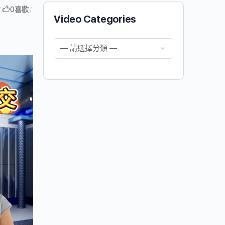
0
喜歡
/
/
Video Categories