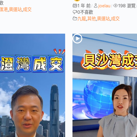
歡
1 年 前
joelau
198 瀏覽
/
/
匯港
,
奧運站
,
成交
0
不喜歡
九龍
,
其他
,
奧運站
,
成交