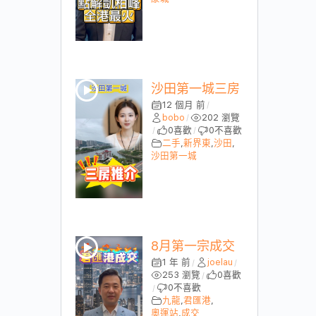
沙田第一城三房
12 個月 前
/
bobo
202 瀏覽
/
0
喜歡
0
不喜歡
/
/
二手
,
新界東
,
沙田
,
沙田第一城
8月第一宗成交
1 年 前
joelau
/
/
253 瀏覽
0
喜歡
/
0
不喜歡
/
九龍
,
君匯港
,
奧運站
,
成交