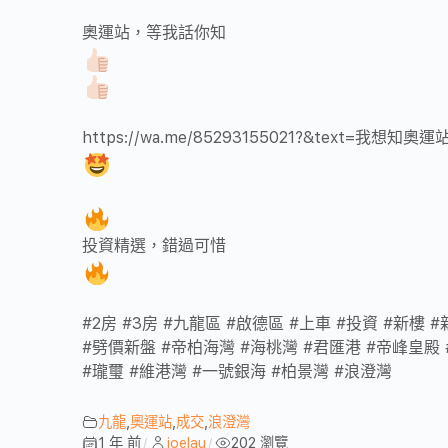
奧運站，等我話你知
https://wa.me/85293155021?&text=我想
投資精選，錯過可惜
#2房 #3房 #九龍區 #啟德區 #上車 #投資 #新樓 
#劈價新盤 #帝柏海灣 #海桃灣 #君匯港 #帝峰皇殿
#瓏璽 #維港灣 #一號銀海 #柏景灣 #浪澄灣
九龍
,
奧運站
,
成交
,
浪澄灣
1 年 前
joelau
202 瀏覽
/
/