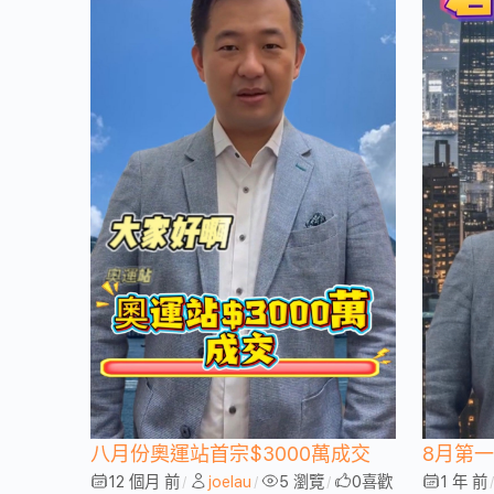
八月份奧運站首宗$3000萬成交
8月第
12 個月 前
joelau
5 瀏覽
0
喜歡
1 年 前
/
/
/