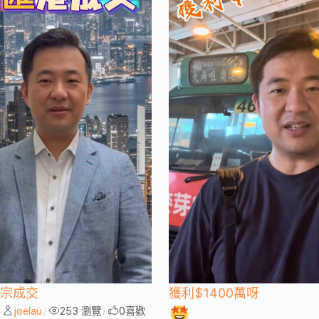
一宗成交
獲利$1400萬呀
joelau
253 瀏覽
0
喜歡
/
/
/