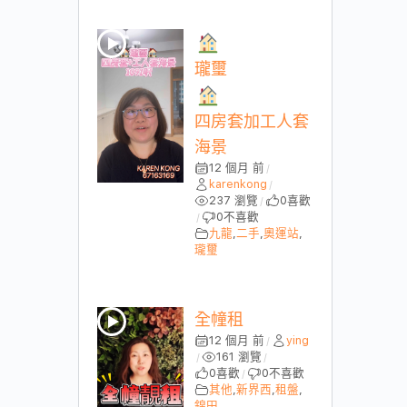
瓏璽
四房套加工人套
海景
12 個月 前
/
karenkong
/
237 瀏覽
0
喜歡
/
0
不喜歡
/
九龍
,
二手
,
奧運站
,
瓏璽
全幢租
12 個月 前
ying
/
161 瀏覽
/
/
0
喜歡
0
不喜歡
/
其他
,
新界西
,
租盤
,
錦田