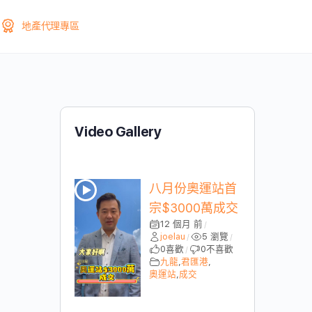
地產代理專區
Video Gallery
八月份奧運站首
宗$3000萬成交
12 個月 前
/
joelau
5 瀏覽
/
/
0
喜歡
0
不喜歡
/
九龍
,
君匯港
,
奧運站
,
成交