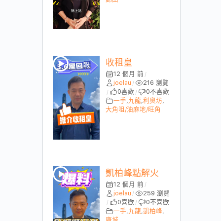
收租皇
12 個月 前
/
joelau
216 瀏覽
/
0
喜歡
0
不喜歡
/
/
一手
,
九龍
,
利奧坊
,
大角咀/油麻地/旺角
凱柏峰點解火
12 個月 前
/
joelau
259 瀏覽
/
0
喜歡
0
不喜歡
/
/
一手
,
九龍
,
凱柏峰
,
康城