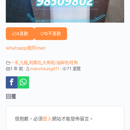
0
喜歡
0
不喜歡
whatsapp我阿man
一手
,
九龍
,
利奧坊
,
大角咀/油麻地/旺角
1 年 前
mancheung911
71 瀏覽
/
/
回覆
很抱歉，必須
登入
網站才能發佈留言。