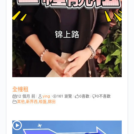
全幢租
12 個月 前
ying
161 瀏覽
0
喜歡
0
不喜歡
/
/
/
/
其他
,
新界西
,
租盤
,
錦田