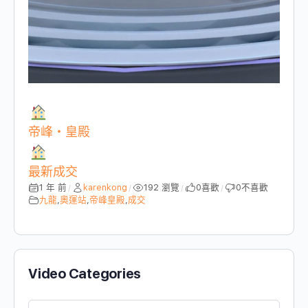
帝峰・皇殿
最新成交
1 年 前
karenkong
192 瀏覽
0
喜歡
0
不喜歡
/
/
/
/
九龍
,
奧運站
,
帝峰皇殿
,
成交
Video Categories