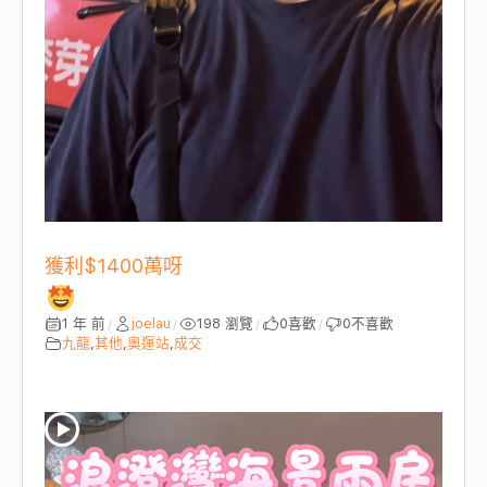
獲利$1400萬呀
1 年 前
joelau
198 瀏覽
0
喜歡
0
不喜歡
/
/
/
/
九龍
,
其他
,
奧運站
,
成交