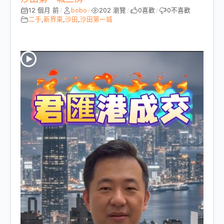
12 個月 前
bobo
202 瀏覽
0
喜歡
0
不喜歡
/
/
/
/
二手
,
新界東
,
沙田
,
沙田第一城