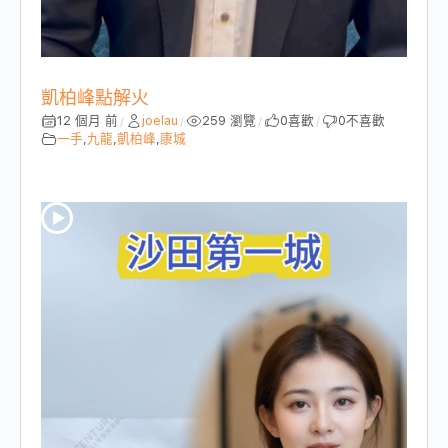
凱柏峰點解火
12 個月 前
joelau
259 瀏覽
0
喜歡
0
不喜歡
/
/
/
/
一手
,
九龍
,
凱柏峰
,
康城