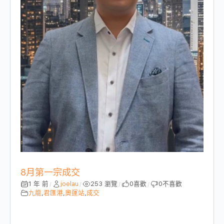
8月第一宗成交
1 年 前
joelau
253 瀏覽
0
喜歡
0
不喜歡
/
/
/
/
九龍
,
君匯港
,
奧運站
,
成交