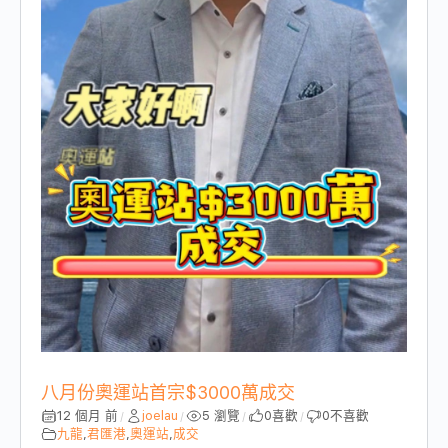
八月份奧運站首宗$3000萬成交
12 個月 前
joelau
5 瀏覽
0
喜歡
0
不喜歡
/
/
/
/
九龍
,
君匯港
,
奧運站
,
成交