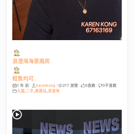
浪澄灣海景兩房
租售均可
1 年 前
karenkong
217 瀏覽
0
喜歡
0
不喜歡
/
/
/
/
九龍
,
二手
,
奧運站
,
浪澄灣