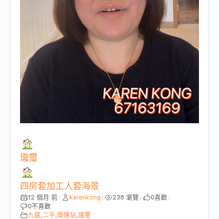
瓏璽
四房套加工人套海景
12 個月 前
karenkong
238 瀏覽
0
喜歡
/
/
/
/
0
不喜歡
九龍
,
二手
,
奧運站
,
瓏璽