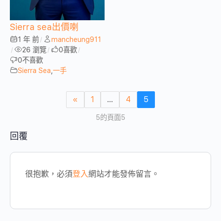
Sierra sea出價喇
1 年 前
mancheung911
/
26 瀏覽
0
喜歡
/
/
/
0
不喜歡
Sierra Sea
,
一手
«
1
...
4
5
5的頁面5
回覆
很抱歉，必須
登入
網站才能發佈留言。