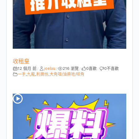
收租皇
12 個月 前
joelau
216 瀏覽
0
喜歡
0
不喜歡
/
/
/
/
一手
,
九龍
,
利奧坊
,
大角咀/油麻地/旺角