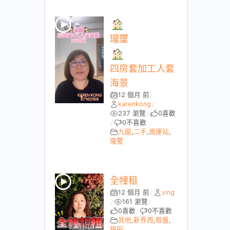
瓏璽
四房套加工人套
海景
12 個月 前
/
karenkong
/
237 瀏覽
0
喜歡
/
0
不喜歡
/
九龍
,
二手
,
奧運站
,
瓏璽
全幢租
12 個月 前
ying
/
161 瀏覽
/
/
0
喜歡
0
不喜歡
/
其他
,
新界西
,
租盤
,
錦田