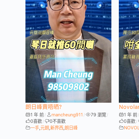
朗日峰賣唔晒?
Novol
1 年 前
mancheung911
79 瀏覽
1 年 前
/
/
/
0
喜歡
0
不喜歡
0
喜歡
/
/
一手
,
元朗
,
新界西
,
朗日峰
NOVO