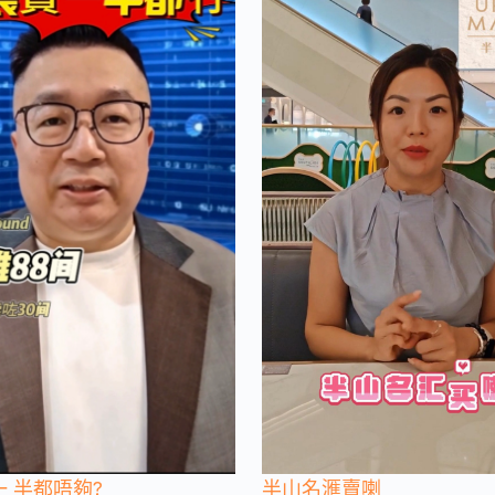
 半都唔夠?
半山名滙賣喇