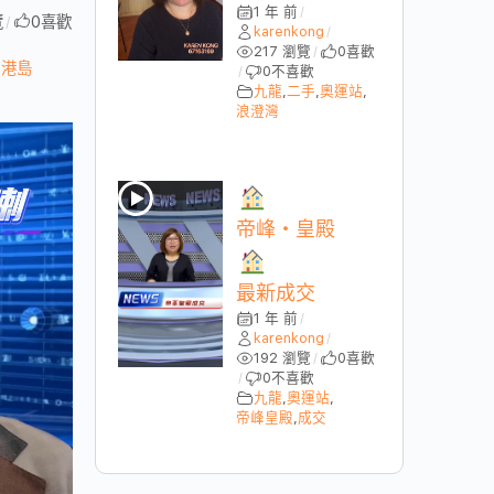
1 年 前
/
覽
0
喜歡
/
karenkong
/
217 瀏覽
0
喜歡
/
,
港島
0
不喜歡
/
九龍
,
二手
,
奧運站
,
浪澄灣
帝峰・皇殿
最新成交
1 年 前
/
karenkong
/
192 瀏覽
0
喜歡
/
0
不喜歡
/
九龍
,
奧運站
,
帝峰皇殿
,
成交