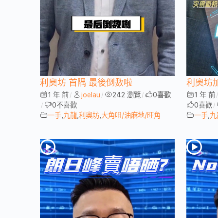
利奧坊 首隅 最後倒數啦
利奧坊
1 年 前
joelau
242 瀏覽
0
喜歡
1 年 前
/
/
/
0
不喜歡
0
喜歡
/
/
一手
,
九龍
,
利奧坊
,
大角咀/油麻地/旺角
一手
,
九