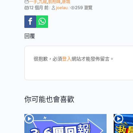
一手
,
九龍
,
凱柏峰
,
康城
12 個月 前
joelau
259 瀏覽
/
/
回覆
很抱歉，必須
登入
網站才能發佈留言。
你可能也會喜歡