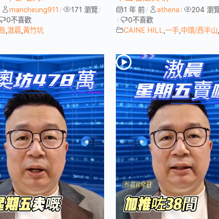
mancheung911
171 瀏覽
1 年 前
athena
204 瀏
/
/
/
/
/
0
不喜歡
0
不喜歡
/
島
,
滶晨
,
黃竹坑
CAINE HILL
,
一手
,
中環/西半山