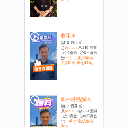
收租皇
12 個月 前
/
joelau
216 瀏覽
/
0
喜歡
0
不喜歡
/
/
一手
,
九龍
,
利奧坊
,
大角咀/油麻地/旺角
凱柏峰點解火
12 個月 前
/
joelau
259 瀏覽
/
0
喜歡
0
不喜歡
/
/
一手
,
九龍
,
凱柏峰
,
康城