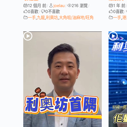
12 個月 前
joelau
216 瀏覽
1 年 前
/
/
/
0
喜歡
0
不喜歡
0
喜歡
/
/
一手
,
九龍
,
利奧坊
,
大角咀/油麻地/旺角
一手
,
港