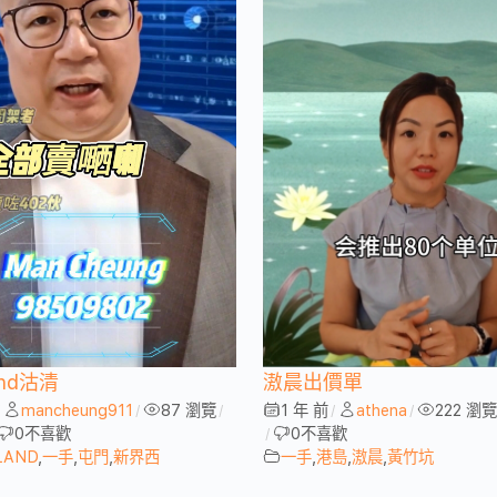
and沽清
滶晨出價單
mancheung911
87 瀏覽
1 年 前
athena
222 瀏覽
/
/
/
/
/
0
不喜歡
0
不喜歡
/
LAND
,
一手
,
屯門
,
新界西
一手
,
港島
,
滶晨
,
黃竹坑