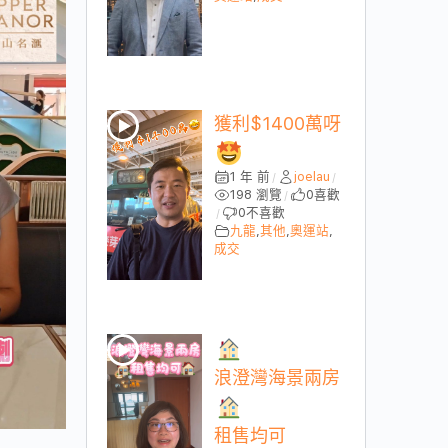
獲利$1400萬呀
1 年 前
joelau
/
/
198 瀏覽
0
喜歡
/
0
不喜歡
/
九龍
,
其他
,
奧運站
,
成交
浪澄灣海景兩房
租售均可