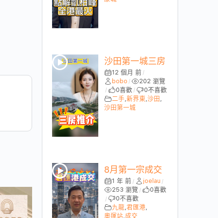
沙田第一城三房
12 個月 前
/
bobo
202 瀏覽
/
0
喜歡
0
不喜歡
/
/
二手
,
新界東
,
沙田
,
沙田第一城
8月第一宗成交
1 年 前
joelau
/
/
253 瀏覽
0
喜歡
/
0
不喜歡
/
九龍
,
君匯港
,
奧運站
,
成交