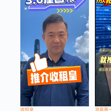
收租皇
滶晨賣一