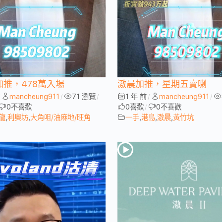
加推，478萬入場
滶晨加推，星期五賣喇
mancheung911
71 瀏覽
1 年 前
mancheung911
/
/
/
/
/
0
不喜歡
0
喜歡
0
不喜歡
/
龍
,
利奧坊
,
大角咀/油麻地/旺角
一手
,
港島
,
滶晨
,
黃竹坑