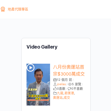
地產代理專區
Video Gallery
八月份奧運站首
宗$3000萬成交
12 個月 前
/
joelau
5 瀏覽
/
/
0
喜歡
0
不喜歡
/
九龍
,
君匯港
,
奧運站
,
成交