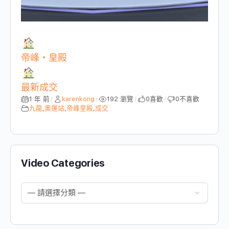
帝峰・皇殿
最新成交
1 年 前
karenkong
192 瀏覽
0
喜歡
0
不喜歡
/
/
/
/
九龍
,
奧運站
,
帝峰皇殿
,
成交
Video Categories