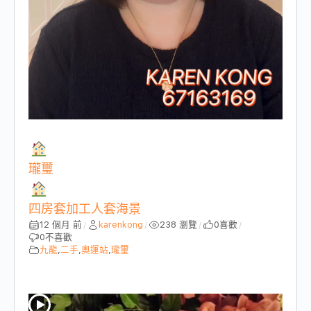
瓏璽
四房套加工人套海景
12 個月 前
karenkong
238 瀏覽
0
喜歡
/
/
/
/
0
不喜歡
九龍
,
二手
,
奧運站
,
瓏璽