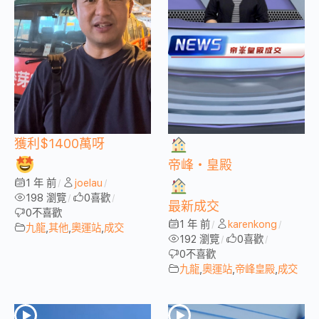
獲利$1400萬呀
帝峰・皇殿
1 年 前
joelau
/
/
198 瀏覽
0
喜歡
/
/
最新成交
0
不喜歡
1 年 前
karenkong
/
/
九龍
,
其他
,
奧運站
,
成交
192 瀏覽
0
喜歡
/
/
0
不喜歡
九龍
,
奧運站
,
帝峰皇殿
,
成交