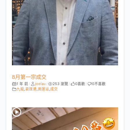
8月第一宗成交
1 年 前
joelau
253 瀏覽
0
喜歡
0
不喜歡
/
/
/
/
九龍
,
君匯港
,
奧運站
,
成交