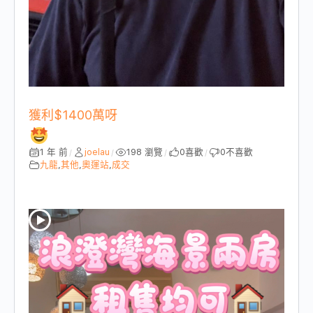
獲利$1400萬呀
1 年 前
joelau
198 瀏覽
0
喜歡
0
不喜歡
/
/
/
/
九龍
,
其他
,
奧運站
,
成交