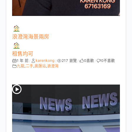
浪澄灣海景兩房
租售均可
1 年 前
karenkong
217 瀏覽
0
喜歡
0
不喜歡
/
/
/
/
九龍
,
二手
,
奧運站
,
浪澄灣