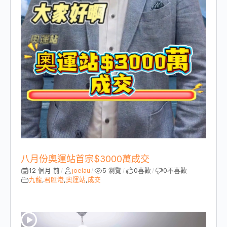
八月份奧運站首宗$3000萬成交
12 個月 前
joelau
5 瀏覽
0
喜歡
0
不喜歡
/
/
/
/
九龍
,
君匯港
,
奧運站
,
成交