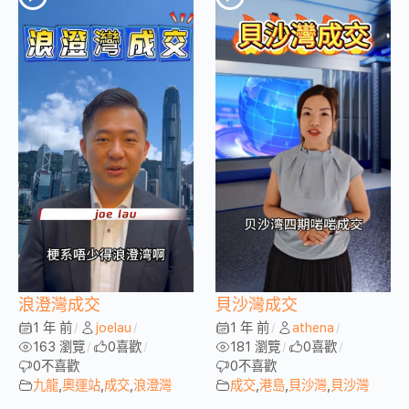
浪澄灣成交
貝沙灣成交
1 年 前
joelau
1 年 前
athena
/
/
/
/
163 瀏覽
0
喜歡
181 瀏覽
0
喜歡
/
/
/
/
0
不喜歡
0
不喜歡
九龍
,
奧運站
,
成交
,
浪澄灣
成交
,
港島
,
貝沙灣
,
貝沙灣