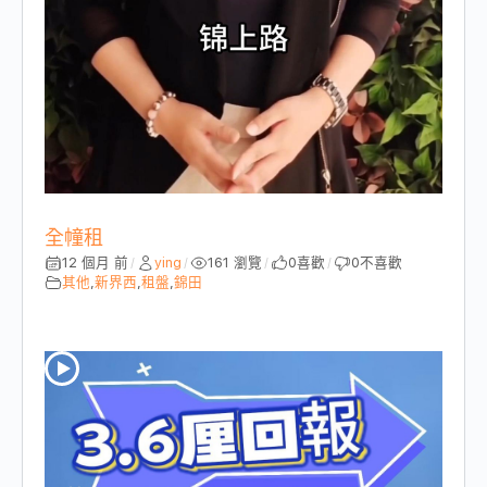
全幢租
12 個月 前
ying
161 瀏覽
0
喜歡
0
不喜歡
/
/
/
/
其他
,
新界西
,
租盤
,
錦田