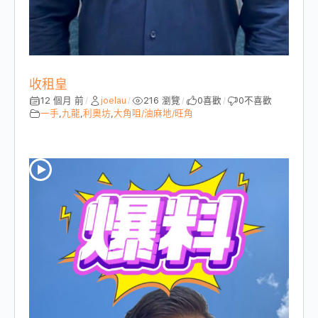
收租皇
12 個月 前
joelau
216 瀏覽
0
喜歡
0
不喜歡
/
/
/
/
一手
,
九龍
,
利奧坊
,
大角咀/油麻地/旺角