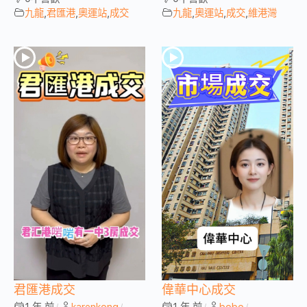
九龍
,
君匯港
,
奧運站
,
成交
九龍
,
奧運站
,
成交
,
維港灣
君匯港成交
偉華中心成交
1 年 前
karenkong
1 年 前
bobo
/
/
/
/