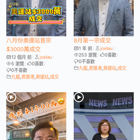
八月份奧運站首宗
8月第一宗成交
1 年 前
joelau
$3000萬成交
/
/
253 瀏覽
0
喜歡
/
/
12 個月 前
joelau
/
/
0
不喜歡
5 瀏覽
0
喜歡
/
/
九龍
,
君匯港
,
奧運站
,
成交
0
不喜歡
九龍
,
君匯港
,
奧運站
,
成交