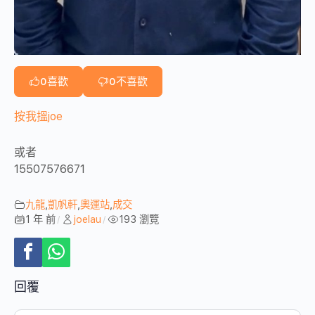
0
喜歡
0
不喜歡
按我搵joe
或者
15507576671
九龍
,
凱帆軒
,
奧運站
,
成交
1 年 前
joelau
193 瀏覽
/
/
回覆