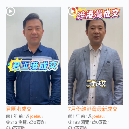
君匯港成交
7月份維港灣最新成交
1 年 前
joelau
1 年 前
joelau
/
/
/
/
213 瀏覽
0
喜歡
183 瀏覽
0
喜歡
/
/
/
/
0
不喜歡
0
不喜歡