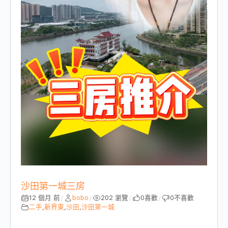
沙田第一城三房
12 個月 前
bobo
202 瀏覽
0
喜歡
0
不喜歡
/
/
/
/
二手
,
新界東
,
沙田
,
沙田第一城