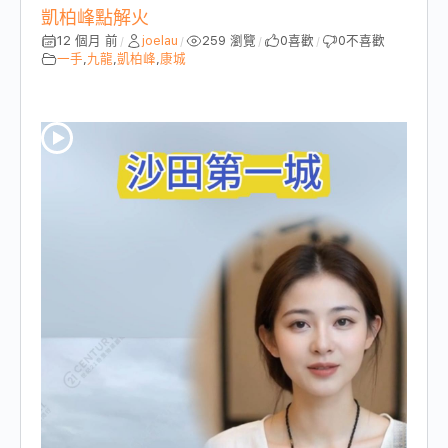
凱柏峰點解火
12 個月 前
joelau
259 瀏覽
0
喜歡
0
不喜歡
/
/
/
/
一手
,
九龍
,
凱柏峰
,
康城