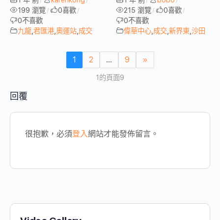
199 瀏覽
0
喜歡
215 瀏覽
0
喜歡
/
/
/
/
0
不喜歡
0
不喜歡
九龍
,
君匯港
,
奧運站
,
成交
偉華中心
,
成交
,
新界東
,
沙田
1
2
...
9
»
1的頁面9
回覆
很抱歉，必須
登入
網站才能發佈留言。