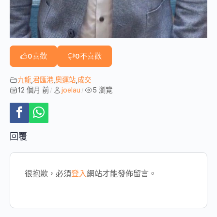
0
喜歡
0
不喜歡
九龍
,
君匯港
,
奧運站
,
成交
12 個月 前
joelau
5 瀏覽
/
/
回覆
很抱歉，必須
登入
網站才能發佈留言。