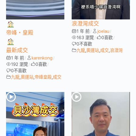
浪澄灣成交
1 年 前
joelau
/
/
帝峰・皇殿
163 瀏覽
0
喜歡
/
/
0
不喜歡
最新成交
九龍
,
奧運站
,
成交
,
浪澄灣
1 年 前
karenkong
/
/
192 瀏覽
0
喜歡
/
/
0
不喜歡
九龍
,
奧運站
,
帝峰皇殿
,
成交