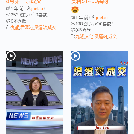
8月第一宗成交
獲利$1400萬呀
1 年 前
joelau
/
/
253 瀏覽
0
喜歡
/
/
1 年 前
joelau
/
/
0
不喜歡
198 瀏覽
0
喜歡
/
/
九龍
,
君匯港
,
奧運站
,
成交
0
不喜歡
九龍
,
其他
,
奧運站
,
成交