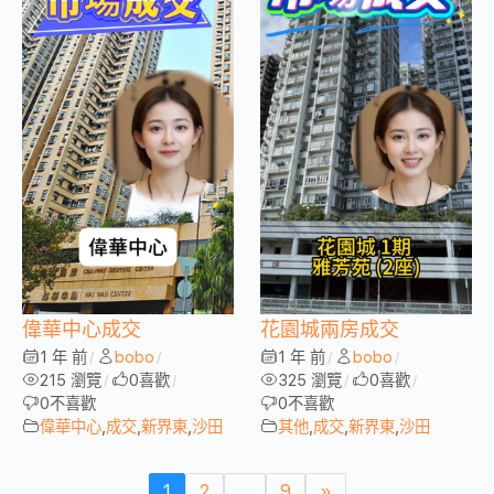
偉華中心成交
花園城兩房成交
1 年 前
bobo
1 年 前
bobo
/
/
/
/
215 瀏覽
0
喜歡
325 瀏覽
0
喜歡
/
/
/
/
0
不喜歡
0
不喜歡
偉華中心
,
成交
,
新界東
,
沙田
其他
,
成交
,
新界東
,
沙田
1
2
...
9
»