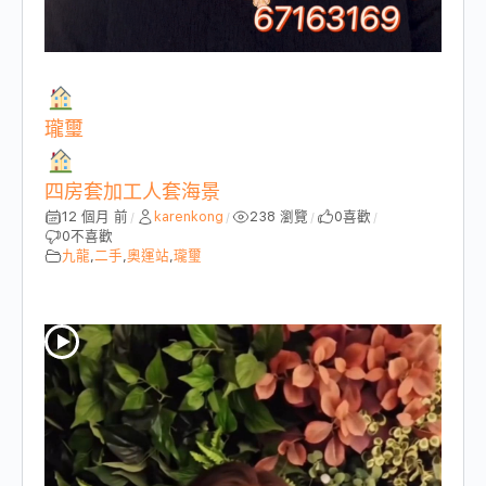
瓏璽
四房套加工人套海景
12 個月 前
karenkong
238 瀏覽
0
喜歡
/
/
/
/
0
不喜歡
九龍
,
二手
,
奧運站
,
瓏璽