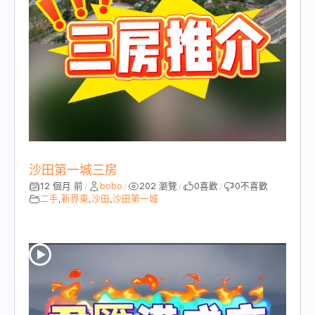
沙田第一城三房
12 個月 前
bobo
202 瀏覽
0
喜歡
0
不喜歡
/
/
/
/
二手
,
新界東
,
沙田
,
沙田第一城