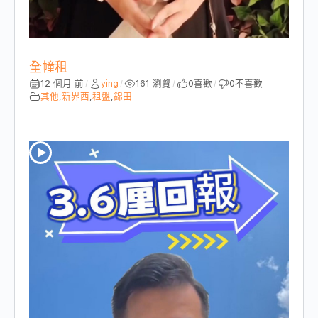
全幢租
12 個月 前
ying
161 瀏覽
0
喜歡
0
不喜歡
/
/
/
/
其他
,
新界西
,
租盤
,
錦田