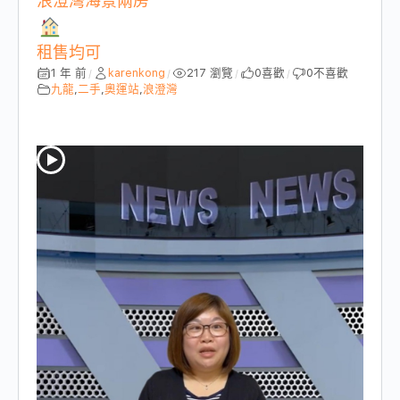
浪澄灣海景兩房
租售均可
1 年 前
karenkong
217 瀏覽
0
喜歡
0
不喜歡
/
/
/
/
九龍
,
二手
,
奧運站
,
浪澄灣