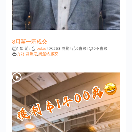
8月第一宗成交
1 年 前
joelau
253 瀏覽
0
喜歡
0
不喜歡
/
/
/
/
九龍
,
君匯港
,
奧運站
,
成交