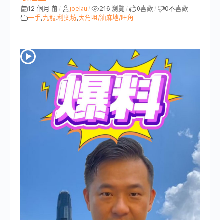
12 個月 前
joelau
216 瀏覽
0
喜歡
0
不喜歡
/
/
/
/
一手
,
九龍
,
利奧坊
,
大角咀/油麻地/旺角