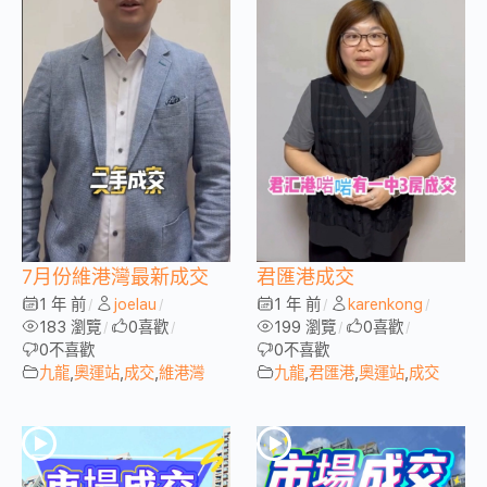
7月份維港灣最新成交
君匯港成交
1 年 前
joelau
1 年 前
karenkong
/
/
/
/
183 瀏覽
0
喜歡
199 瀏覽
0
喜歡
/
/
/
/
0
不喜歡
0
不喜歡
九龍
,
奧運站
,
成交
,
維港灣
九龍
,
君匯港
,
奧運站
,
成交