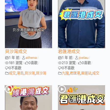
貝沙灣成交
君匯港成交
1 年 前
athena
1 年 前
joelau
/
/
/
/
181 瀏覽
0
喜歡
213 瀏覽
0
喜歡
/
/
/
/
0
不喜歡
0
不喜歡
成交
,
港島
,
貝沙灣
,
貝沙灣
九龍
,
君匯港
,
奧運站
,
成交