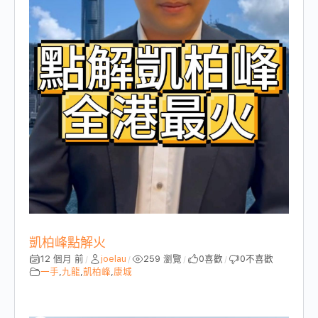
凱柏峰點解火
12 個月 前
joelau
259 瀏覽
0
喜歡
0
不喜歡
/
/
/
/
一手
,
九龍
,
凱柏峰
,
康城