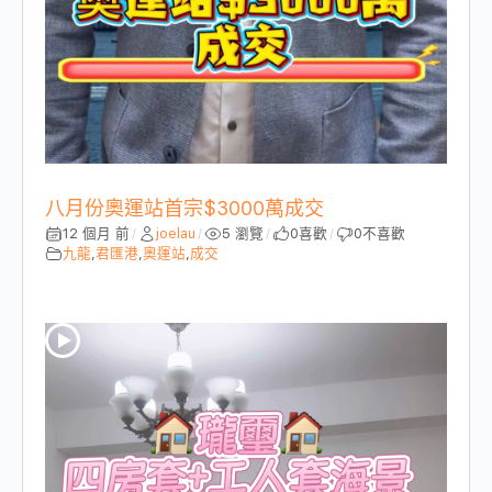
八月份奧運站首宗$3000萬成交
12 個月 前
joelau
5 瀏覽
0
喜歡
0
不喜歡
/
/
/
/
九龍
,
君匯港
,
奧運站
,
成交