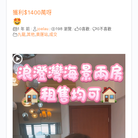
獲利$1400萬呀
1 年 前
joelau
198 瀏覽
0
喜歡
0
不喜歡
/
/
/
/
九龍
,
其他
,
奧運站
,
成交