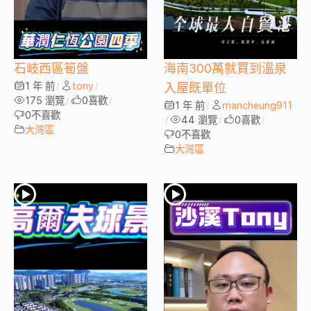
石岐西區筍盤
海南300萬就買到溫泉
1 年 前
tony
/
/
入屋既單位
175 瀏覽
0
喜歡
/
/
1 年 前
mancheung911
/
0
不喜歡
44 瀏覽
0
喜歡
/
/
/
大灣區
0
不喜歡
大灣區