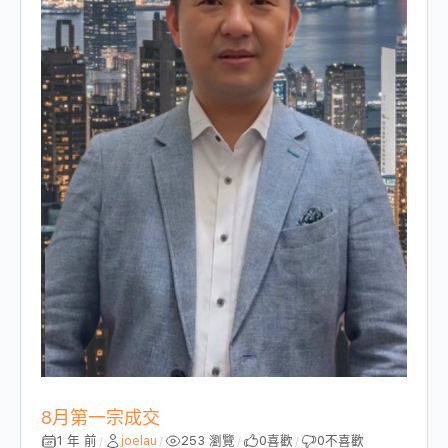
8月第一宗成交
1 年 前
joelau
253 瀏覽
0
喜歡
0
不喜歡
/
/
/
/