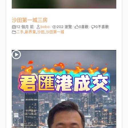
沙田第一城三房
12 個月 前
bobo
202 瀏覽
0
喜歡
0
不喜歡
/
/
/
/
二手
,
新界東
,
沙田
,
沙田第一城