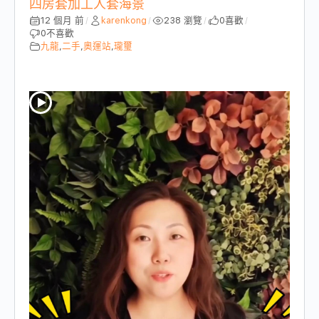
四房套加工人套海景
12 個月 前
karenkong
238 瀏覽
0
喜歡
/
/
/
/
0
不喜歡
九龍
,
二手
,
奧運站
,
瓏璽