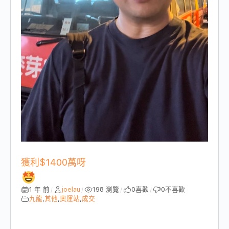
獲利$1400萬呀
1 年 前
joelau
198 瀏覽
0
喜歡
0
不喜歡
/
/
/
/
九龍
,
其他
,
奧運站
,
成交