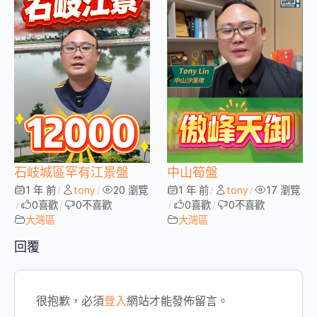
石岐城區罕有江景盤
中山筍盤
1 年 前
tony
20 瀏覽
1 年 前
tony
17 瀏覽
/
/
/
/
0
喜歡
0
不喜歡
0
喜歡
0
不喜歡
/
/
/
/
大灣區
大灣區
回覆
很抱歉，必須
登入
網站才能發佈留言。