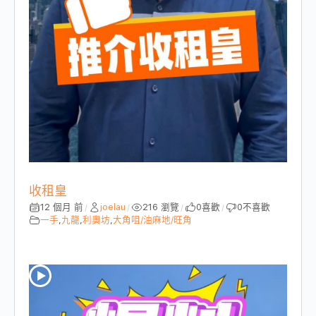
收租皇
12 個月 前
joelau
216 瀏覽
0
喜歡
0
不喜歡
/
/
/
/
一手
,
九龍
,
利奧坊
,
大角咀/油麻地/旺角