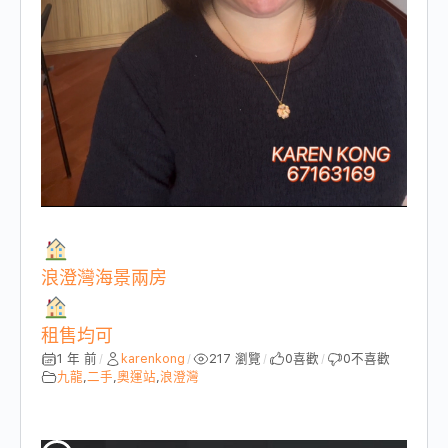
浪澄灣海景兩房
租售均可
1 年 前
karenkong
217 瀏覽
0
喜歡
0
不喜歡
/
/
/
/
九龍
,
二手
,
奧運站
,
浪澄灣