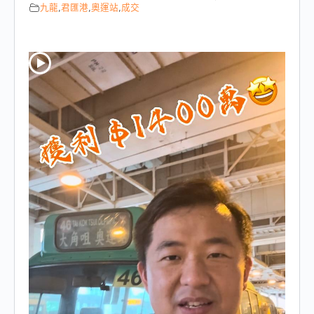
九龍
,
君匯港
,
奧運站
,
成交