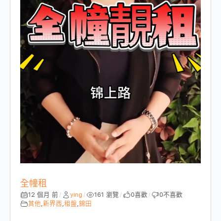
全幢租
12 個月 前
ying
161 瀏覽
0
喜歡
0
不喜歡
/
/
/
/
其他
,
新界西
,
租盤
,
錦田