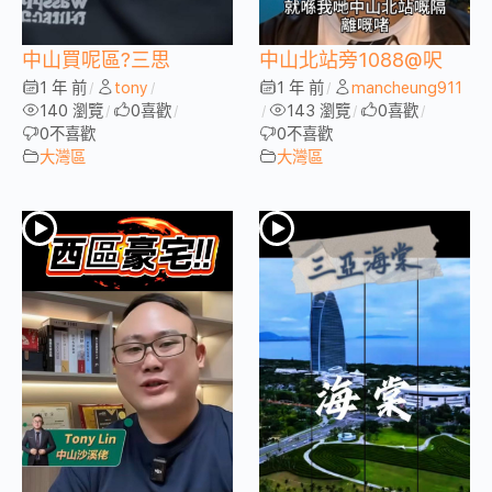
中山買呢區?三思
中山北站旁1088@呎
1 年 前
tony
1 年 前
mancheung911
/
/
/
140 瀏覽
0
喜歡
143 瀏覽
0
喜歡
/
/
/
/
/
0
不喜歡
0
不喜歡
大灣區
大灣區