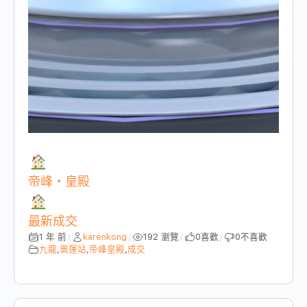
帝峰・皇殿
最新成交
1 年 前
karenkong
192 瀏覽
0
喜歡
0
不喜歡
/
/
/
/
九龍
,
奧運站
,
帝峰皇殿
,
成交