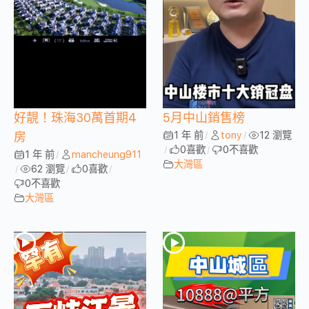
好靚！珠海30萬首期4
5月中山銷售榜
1 年 前
tony
12 瀏覽
房
/
/
0
喜歡
0
不喜歡
/
/
1 年 前
mancheung911
/
大灣區
62 瀏覽
0
喜歡
/
/
/
0
不喜歡
大灣區