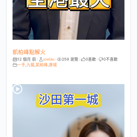
凱柏峰點解火
12 個月 前
joelau
259 瀏覽
0
喜歡
0
不喜歡
/
/
/
/
一手
,
九龍
,
凱柏峰
,
康城