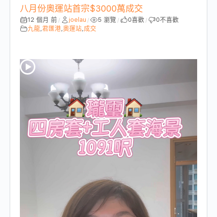
八月份奧運站首宗$3000萬成交
12 個月 前
joelau
5 瀏覽
0
喜歡
0
不喜歡
/
/
/
/
九龍
,
君匯港
,
奧運站
,
成交