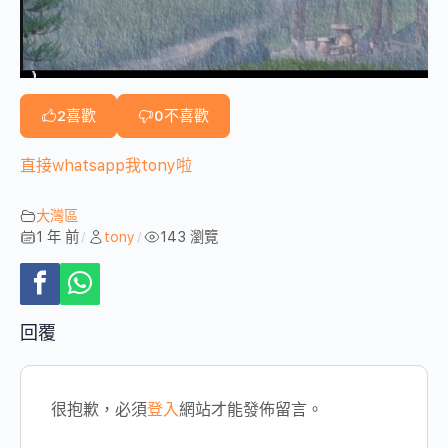
2
喜歡
0
不喜歡
直接whatsapp我tony啦
大灣區
1 年 前
tony
143 瀏覽
/
/
回覆
很抱歉，必須
登入
網站才能發佈留言。