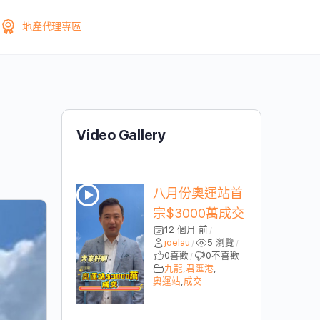
地產代理專區
Video Gallery
八月份奧運站首
宗$3000萬成交
12 個月 前
/
joelau
5 瀏覽
/
/
0
喜歡
0
不喜歡
/
九龍
,
君匯港
,
奧運站
,
成交