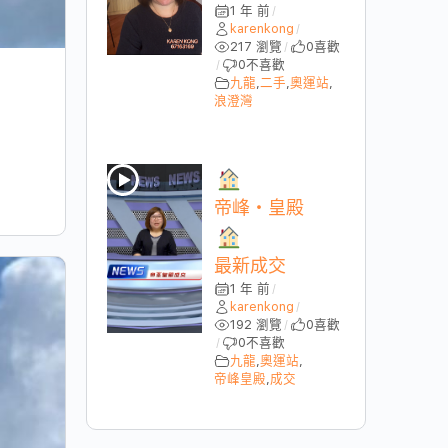
1 年 前
/
karenkong
/
217 瀏覽
0
喜歡
/
0
不喜歡
/
九龍
,
二手
,
奧運站
,
浪澄灣
帝峰・皇殿
最新成交
1 年 前
/
karenkong
/
192 瀏覽
0
喜歡
/
0
不喜歡
/
九龍
,
奧運站
,
帝峰皇殿
,
成交