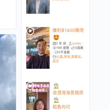
獲利$1400萬呀
1 年 前
joelau
/
/
198 瀏覽
0
喜歡
/
0
不喜歡
/
九龍
,
其他
,
奧運站
,
成交
浪澄灣海景兩房
租售均可