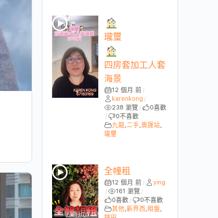
瓏璽
四房套加工人套
海景
12 個月 前
/
karenkong
/
238 瀏覽
0
喜歡
/
0
不喜歡
/
九龍
,
二手
,
奧運站
,
瓏璽
全幢租
12 個月 前
ying
/
161 瀏覽
/
/
0
喜歡
0
不喜歡
/
其他
,
新界西
,
租盤
,
錦田