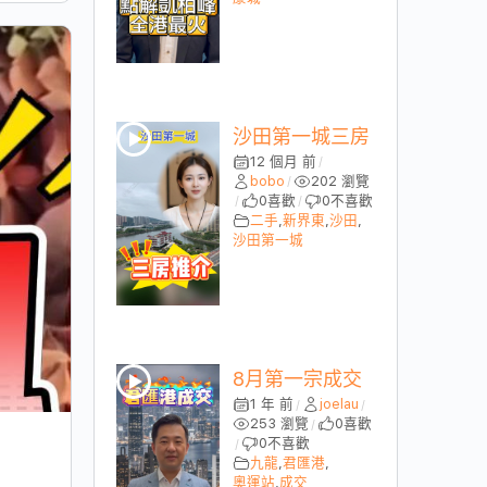
沙田第一城三房
12 個月 前
/
bobo
202 瀏覽
/
0
喜歡
0
不喜歡
/
/
二手
,
新界東
,
沙田
,
沙田第一城
8月第一宗成交
1 年 前
joelau
/
/
253 瀏覽
0
喜歡
/
0
不喜歡
/
九龍
,
君匯港
,
奧運站
,
成交