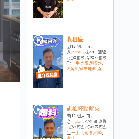
收租皇
12 個月 前
/
joelau
216 瀏覽
/
0
喜歡
0
不喜歡
/
/
一手
,
九龍
,
利奧坊
,
大角咀/油麻地/旺角
凱柏峰點解火
12 個月 前
/
joelau
259 瀏覽
/
0
喜歡
0
不喜歡
/
/
一手
,
九龍
,
凱柏峰
,
康城