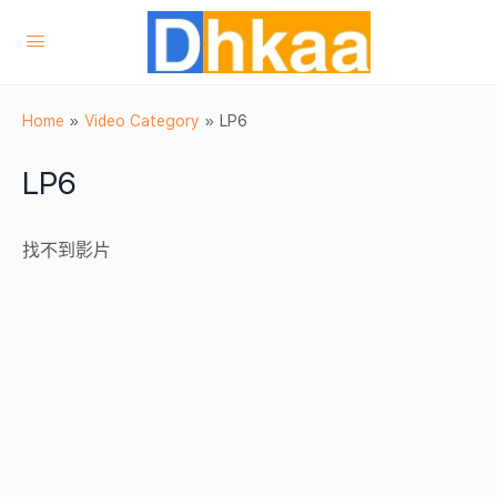
Home
»
Video Category
»
LP6
LP6
找不到影片