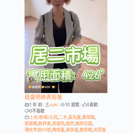
昌盛苑綠表筍盤
1 年 前
suki
10 瀏覽
0
喜歡
/
/
/
/
0
不喜歡
上水/粉嶺/古洞
,
二手
,
嘉兆臺
,
寶翠園
,
慧豪閣
,
新界東
,
昌盛苑
,
殷然
,
聯邦花園
,
薄扶李道63號
,
輝煌臺
,
雍景臺
,
駿景閣
,
高雲臺