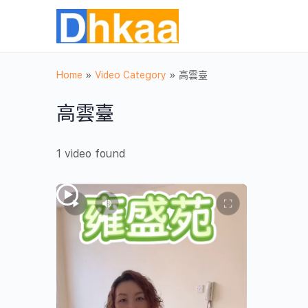
Home
»
Video Category
»
高雲臺
高雲臺
1 video found