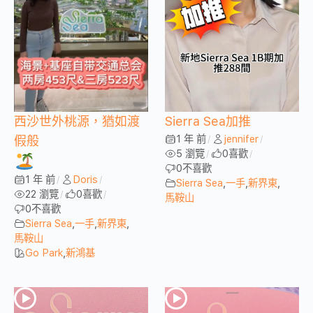
西沙世外桃源，猶如渡
Sierra Sea加推
1 年 前
jennifer
假般
/
/
5 瀏覽
0
喜歡
/
/
0
不喜歡
1 年 前
Doris
/
/
Sierra Sea
,
一手
,
新界東
,
22 瀏覽
0
喜歡
/
/
馬鞍山
0
不喜歡
Sierra Sea
,
一手
,
新界東
,
馬鞍山
Go Park
,
新鴻基