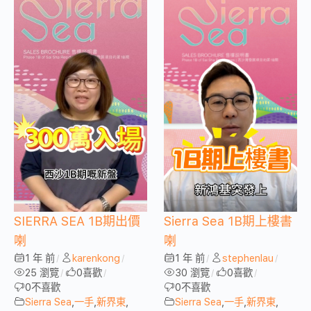
SIERRA SEA 1B期出價
Sierra Sea 1B期上樓書
喇
喇
1 年 前
karenkong
1 年 前
stephenlau
/
/
/
/
25 瀏覽
0
喜歡
30 瀏覽
0
喜歡
/
/
/
/
0
不喜歡
0
不喜歡
Sierra Sea
,
一手
,
新界東
,
Sierra Sea
,
一手
,
新界東
,