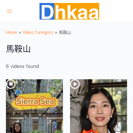
Home
»
Video Category
»
馬鞍山
馬鞍山
6 videos found