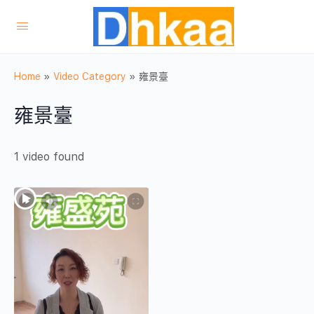
Home
»
Video Category
»
雍景臺
雍景臺
1 video found