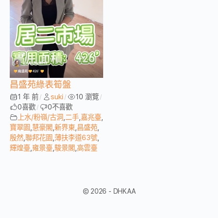
昌盛苑綠表筍盤
1 年 前
suki
10 瀏覽
/
/
/
0
喜歡
0
不喜歡
/
上水/粉嶺/古洞
,
二手
,
嘉兆臺
,
寶翠園
,
慧豪閣
,
新界東
,
昌盛苑
,
殷然
,
聯邦花園
,
薄扶李道63號
,
輝煌臺
,
雍景臺
,
駿景閣
,
高雲臺
© 2026 - DHKAA