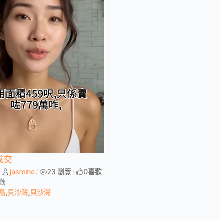
成交
jasmine
23 瀏覽
0
喜歡
/
/
/
歡
島
,
貝沙灣
,
貝沙灣