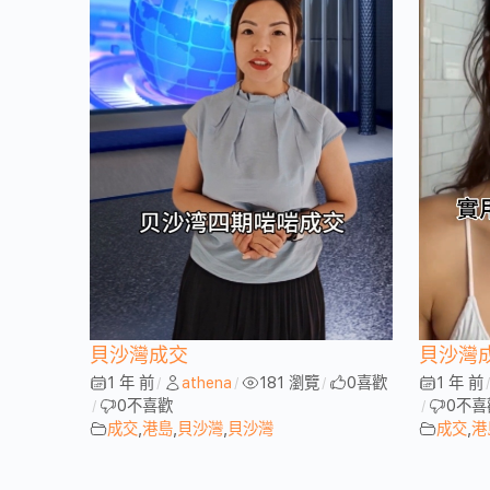
貝沙灣成交
貝沙灣
1 年 前
athena
181 瀏覽
0
喜歡
1 年 前
/
/
/
0
不喜歡
0
不喜
/
/
成交
,
港島
,
貝沙灣
,
貝沙灣
成交
,
港