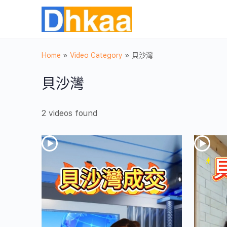
Home
»
Video Category
»
貝沙灣
貝沙灣
2 videos found