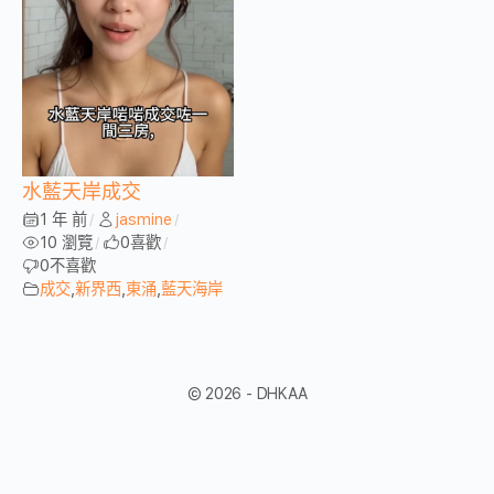
水藍天岸成交
1 年 前
jasmine
/
/
10 瀏覽
0
喜歡
/
/
0
不喜歡
成交
,
新界西
,
東涌
,
藍天海岸
© 2026 - DHKAA