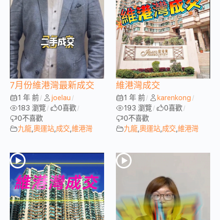
7月份維港灣最新成交
維港灣成交
1 年 前
joelau
1 年 前
karenkong
/
/
/
/
183 瀏覽
0
喜歡
193 瀏覽
0
喜歡
/
/
/
/
0
不喜歡
0
不喜歡
九龍
,
奧運站
,
成交
,
維港灣
九龍
,
奧運站
,
成交
,
維港灣