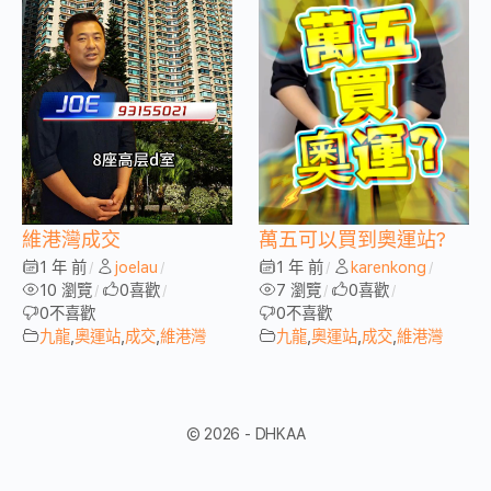
維港灣成交
萬五可以買到奧運站?
1 年 前
joelau
1 年 前
karenkong
/
/
/
/
10 瀏覽
0
喜歡
7 瀏覽
0
喜歡
/
/
/
/
0
不喜歡
0
不喜歡
九龍
,
奧運站
,
成交
,
維港灣
九龍
,
奧運站
,
成交
,
維港灣
© 2026 - DHKAA