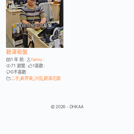
碧濤筍盤
1 年 前
fanny
/
/
71 瀏覽
1
喜歡
/
/
0
不喜歡
二手
,
新界東
,
沙田
,
碧濤花園
© 2026 - DHKAA