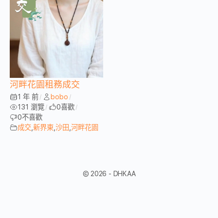
河畔花園租務成交
1 年 前
bobo
/
/
131 瀏覽
0
喜歡
/
/
0
不喜歡
成交
,
新界東
,
沙田
,
河畔花園
© 2026 - DHKAA