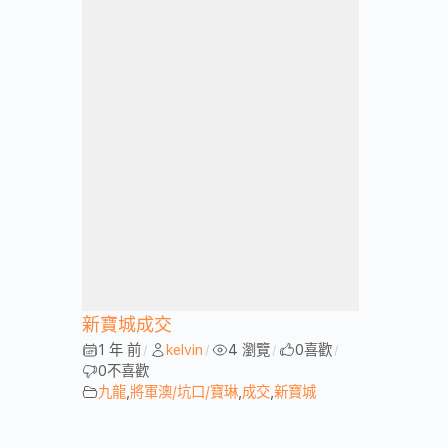
新寶城成交
1 年 前
kelvin
4 瀏覽
0
喜歡
/
/
/
/
0
不喜歡
九龍
,
將軍澳/坑口/寶琳
,
成交
,
新寶城