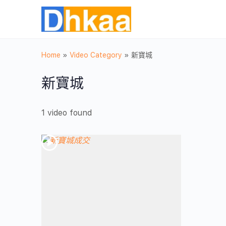
Home
»
Video Category
»
新寶城
新寶城
1 video found