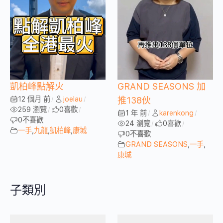
凱柏峰點解火
GRAND SEASONS 加
12 個月 前
joelau
/
/
推138伙
259 瀏覽
0
喜歡
/
/
1 年 前
karenkong
/
/
0
不喜歡
24 瀏覽
0
喜歡
/
/
一手
,
九龍
,
凱柏峰
,
康城
0
不喜歡
GRAND SEASONS
,
一手
,
康城
子類別