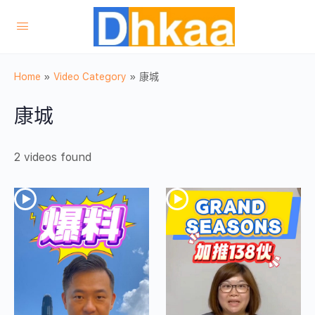
Home
»
Video Category
»
康城
康城
2 videos found