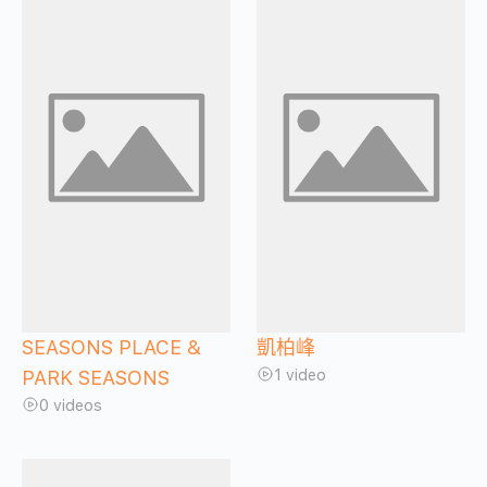
SEASONS PLACE &
凱柏峰
1 video
PARK SEASONS
0 videos