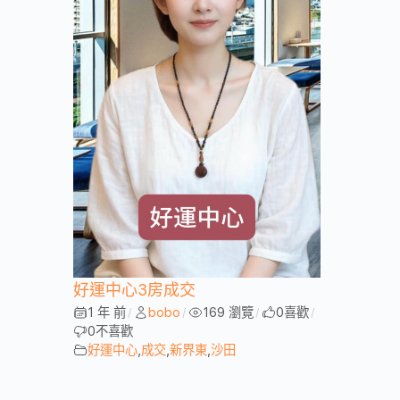
好運中心3房成交
1 年 前
bobo
169 瀏覽
0
喜歡
/
/
/
/
0
不喜歡
好運中心
,
成交
,
新界東
,
沙田