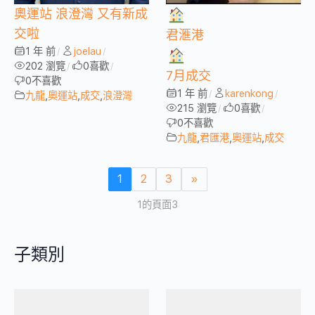
奧運站 浪澄灣 又有新成
交啦
君滙港
1 年 前
joelau
/
/
202 瀏覽
0
喜歡
/
/
7月成交
0
不喜歡
1 年 前
karenkong
/
/
九龍
,
奧運站
,
成交
,
浪澄灣
215 瀏覽
0
喜歡
/
/
0
不喜歡
九龍
,
君匯港
,
奧運站
,
成交
1
2
3
»
1的頁面3
子類別