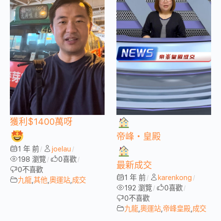
獲利$1400萬呀
帝峰・皇殿
1 年 前
joelau
/
/
198 瀏覽
0
喜歡
/
/
最新成交
0
不喜歡
1 年 前
karenkong
/
/
九龍
,
其他
,
奧運站
,
成交
192 瀏覽
0
喜歡
/
/
0
不喜歡
九龍
,
奧運站
,
帝峰皇殿
,
成交