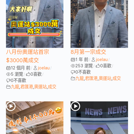
八月份奧運站首宗
8月第一宗成交
1 年 前
joelau
$3000萬成交
/
/
253 瀏覽
0
喜歡
/
/
12 個月 前
joelau
/
/
0
不喜歡
5 瀏覽
0
喜歡
/
/
九龍
,
君匯港
,
奧運站
,
成交
0
不喜歡
九龍
,
君匯港
,
奧運站
,
成交