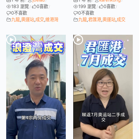
183 瀏覽
0
喜歡
199 瀏覽
0
喜歡
/
/
/
/
0
不喜歡
0
不喜歡
九龍
,
奧運站
,
成交
,
維港灣
九龍
,
君匯港
,
奧運站
,
成交