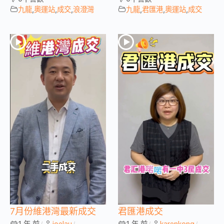
九龍
,
奧運站
,
成交
,
浪澄灣
九龍
,
君匯港
,
奧運站
,
成交
7月份維港灣最新成交
君匯港成交
1 年 前
joelau
1 年 前
karenkong
/
/
/
/