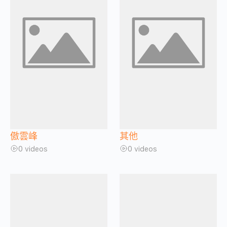
傲雲峰
其他
0 videos
0 videos