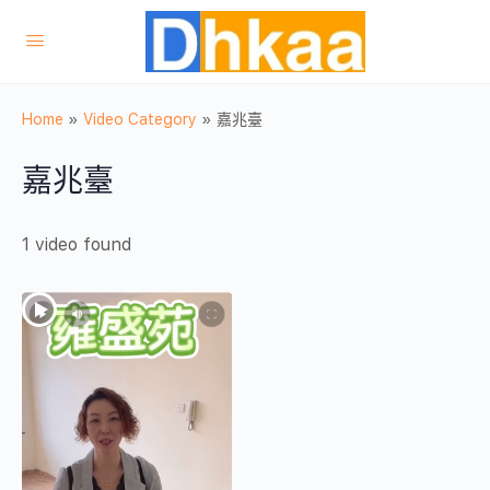
Home
»
Video Category
»
嘉兆臺
嘉兆臺
1 video found