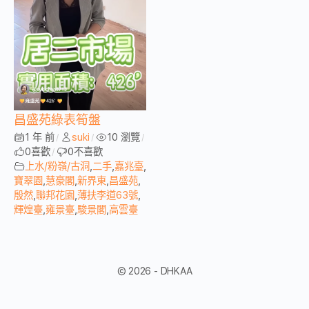
昌盛苑綠表筍盤
1 年 前
suki
10 瀏覽
/
/
/
0
喜歡
0
不喜歡
/
上水/粉嶺/古洞
,
二手
,
嘉兆臺
,
寶翠園
,
慧豪閣
,
新界東
,
昌盛苑
,
殷然
,
聯邦花園
,
薄扶李道63號
,
輝煌臺
,
雍景臺
,
駿景閣
,
高雲臺
© 2026 - DHKAA