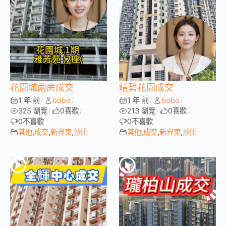
花園城兩房成交
晴碧花園成交
1 年 前
bobo
1 年 前
bobo
/
/
/
/
325 瀏覽
0
喜歡
213 瀏覽
0
喜歡
/
/
/
/
0
不喜歡
0
不喜歡
其他
,
成交
,
新界東
,
沙田
其他
,
成交
,
新界東
,
沙田