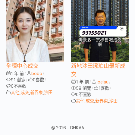
全輝中心成交
新地沙田瓏珀山最新成
1 年 前
bobo
/
/
交
91 瀏覽
0
喜歡
/
/
1 年 前
joelau
/
/
0
不喜歡
58 瀏覽
1
喜歡
/
/
其他
,
成交
,
新界東
,
沙田
0
不喜歡
其他
,
成交
,
新界東
,
沙田
© 2026 - DHKAA