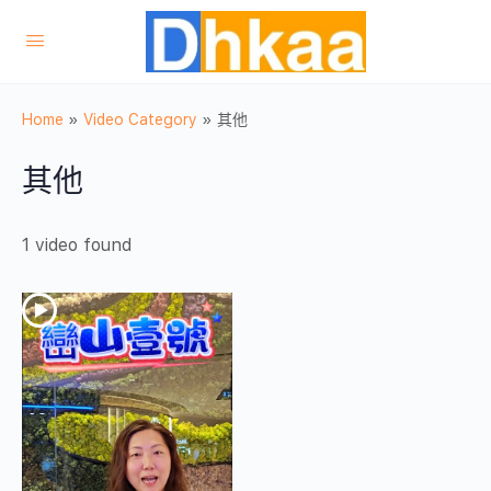
Home
»
Video Category
»
其他
其他
1 video found