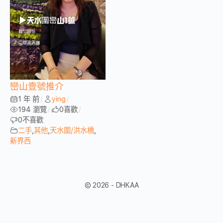
巒山壹號推介
1 年 前
ying
/
/
194 瀏覽
0
喜歡
/
/
0
不喜歡
二手
,
其他
,
天水圍/洪水橋
,
新界西
© 2026 - DHKAA