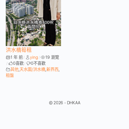
洪水橋筍租
1 年 前
ying
19 瀏覽
/
/
0
喜歡
0
不喜歡
/
/
其他
,
天水圍/洪水橋
,
新界西
,
租盤
© 2026 - DHKAA