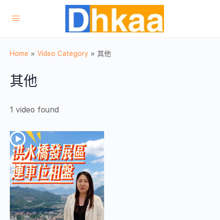
Home
»
Video Category
»
其他
其他
1 video found