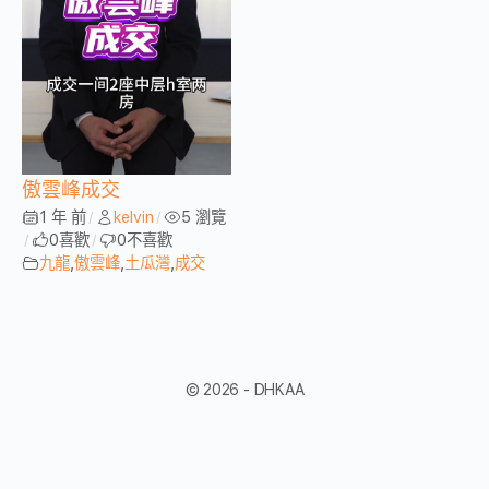
傲雲峰成交
1 年 前
kelvin
5 瀏覽
/
/
0
喜歡
0
不喜歡
/
/
九龍
,
傲雲峰
,
土瓜灣
,
成交
© 2026 - DHKAA