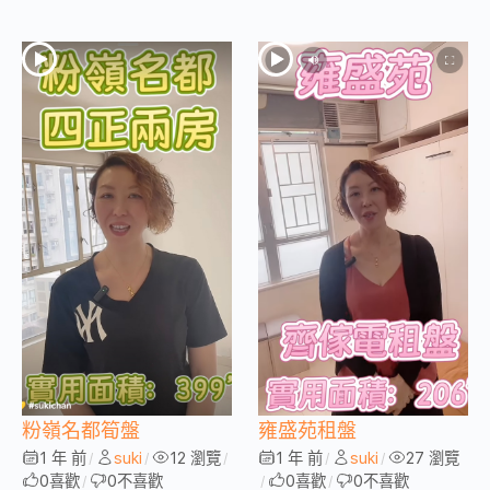
粉嶺名都筍盤
雍盛苑租盤
1 年 前
suki
12 瀏覽
1 年 前
suki
27 瀏覽
/
/
/
/
/
0
喜歡
0
不喜歡
0
喜歡
0
不喜歡
/
/
/