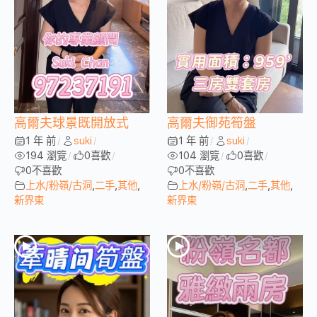
高爾夫球景既開放式
高爾夫御苑筍盤
1 年 前
suki
1 年 前
suki
/
/
/
/
194 瀏覽
0
喜歡
104 瀏覽
0
喜歡
/
/
/
/
0
不喜歡
0
不喜歡
上水/粉嶺/古洞
,
二手
,
其他
,
上水/粉嶺/古洞
,
二手
,
其他
,
新界東
新界東