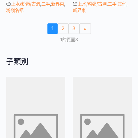
上水/粉嶺/古洞
,
二手
,
新界東
,
上水/粉嶺/古洞
,
二手
,
其他
,
粉嶺名都
新界東
1
2
3
»
1的頁面3
子類別