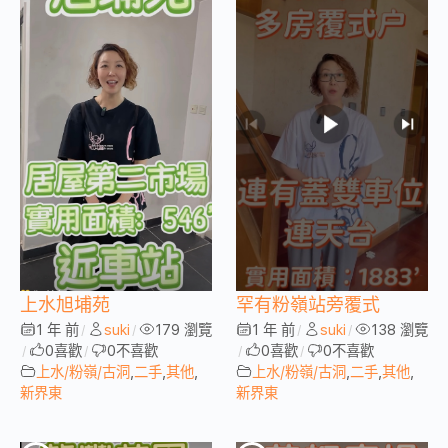
上水旭埔苑
罕有粉嶺站旁覆式
1 年 前
suki
179 瀏覽
1 年 前
suki
138 瀏覽
/
/
/
/
0
喜歡
0
不喜歡
0
喜歡
0
不喜歡
/
/
/
/
上水/粉嶺/古洞
,
二手
,
其他
,
上水/粉嶺/古洞
,
二手
,
其他
,
新界東
新界東