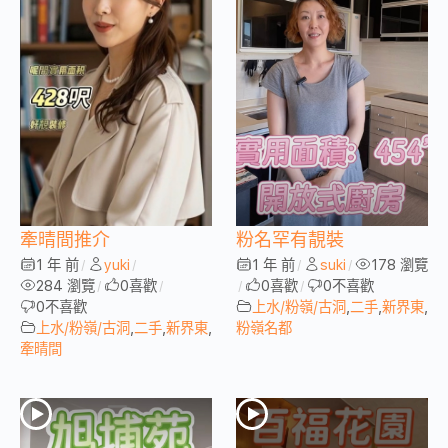
牽晴間推介
粉名罕有靚裝
1 年 前
yuki
1 年 前
suki
178 瀏覽
/
/
/
/
284 瀏覽
0
喜歡
0
喜歡
0
不喜歡
/
/
/
/
0
不喜歡
上水/粉嶺/古洞
,
二手
,
新界東
,
上水/粉嶺/古洞
,
二手
,
新界東
,
粉嶺名都
牽晴間