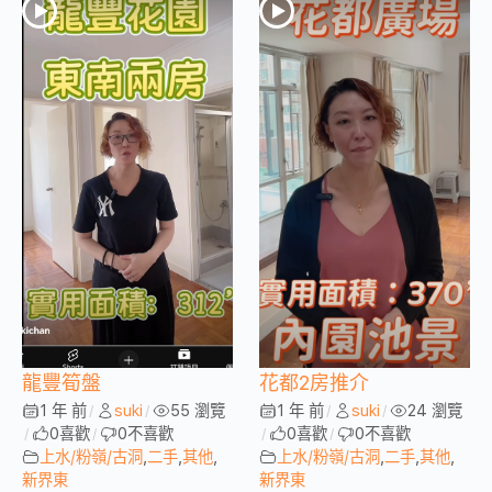
龍豐筍盤
花都2房推介
1 年 前
suki
55 瀏覽
1 年 前
suki
24 瀏覽
/
/
/
/
0
喜歡
0
不喜歡
0
喜歡
0
不喜歡
/
/
/
/
上水/粉嶺/古洞
,
二手
,
其他
,
上水/粉嶺/古洞
,
二手
,
其他
,
新界東
新界東