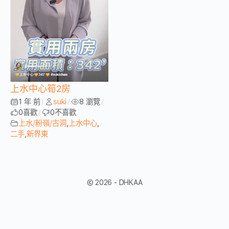
上水中心筍2房
1 年 前
suki
8 瀏覽
/
/
/
0
喜歡
0
不喜歡
/
上水/粉嶺/古洞
,
上水中心
,
二手
,
新界東
© 2026 - DHKAA