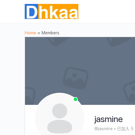
Home
»
Members
jasmine
@jasmine
•
已加入 5 